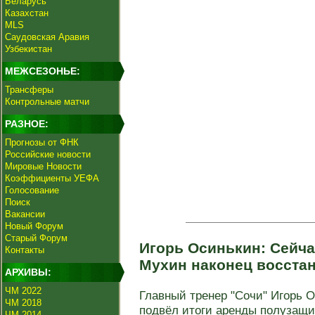
Беларусь
Казахстан
MLS
Саудовская Аравия
Узбекистан
МЕЖСЕЗОНЬЕ:
Трансферы
Контрольные матчи
РАЗНОЕ:
Прогнозы от ФНК
Российские новости
Мировые Новости
Коэффициенты УЕФА
Голосование
Поиск
Вакансии
Новый Форум
Старый Форум
Игорь Осинькин: Сейча
Контакты
Мухин наконец восста
АРХИВЫ:
ЧМ 2022
Главный тренер "Сочи" Игорь О
ЧМ 2018
подвёл итоги аренды полузащ
ЧМ 2014