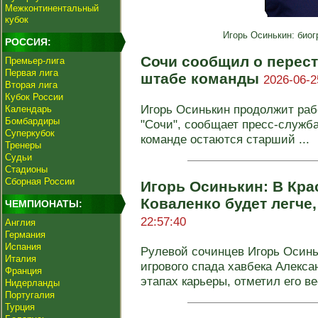
Межконтинентальный
кубок
Игорь Осинькин: биог
РОССИЯ:
Сочи сообщил о перест
Премьер-лига
Первая лига
штабе команды
2026-06-2
Вторая лига
Кубок России
Игорь Осинькин продолжит рабо
Календарь
Бомбардиры
"Сочи", сообщает пресс-служб
Суперкубок
команде остаются старший ...
Тренеры
Судьи
Стадионы
Сборная России
Игорь Осинькин: В Кр
Коваленко будет легче
ЧЕМПИОНАТЫ:
22:57:40
Англия
Германия
Испания
Рулевой сочинцев Игорь Осин
Италия
игрового спада хавбека Алекс
Франция
этапах карьеры, отметил его ве
Нидерланды
Португалия
Турция