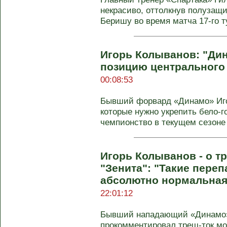
некрасиво, оттолкнув полузащ
Беришу во время матча 17‑го ту
Игорь Колыванов: "Дин
позицию центрального
00:08:53
Бывший форвард «Динамо» Иго
которые нужно укрепить бело‑г
чемпионство в текущем сезоне 
Игорь Колыванов - о т
"Зенита": "Такие переп
абсолютно нормальная
22:01:12
Бывший нападающий «Динамо»
прокомментировал треш-ток мос