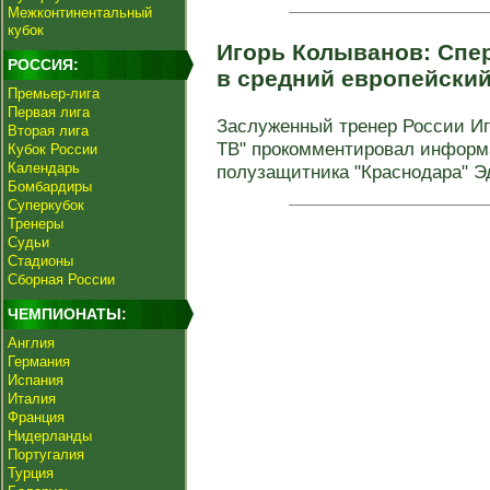
Межконтинентальный
кубок
Игорь Колыванов: Спер
РОССИЯ:
в средний европейски
Премьер-лига
Первая лига
Заслуженный тренер России Иг
Вторая лига
ТВ" прокомментировал информ
Кубок России
Календарь
полузащитника "Краснодара" Эд
Бомбардиры
Суперкубок
Тренеры
Судьи
Стадионы
Сборная России
ЧЕМПИОНАТЫ:
Англия
Германия
Испания
Италия
Франция
Нидерланды
Португалия
Турция