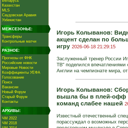
Беларусь
Казахстан
MLS
Саудовская Аравия
Узбекистан
МЕЖСЕЗОНЬЕ:
Игорь Колыванов: Видн
Трансферы
акцент сделан по боль
Контрольные матчи
игру
2026-06-18 21:29:15
РАЗНОЕ:
Прогнозы от ФНК
Заслуженный тренер России Иг
Российские новости
ТВ" поделился впечатлениями 
Мировые Новости
Англии на чемпионате мира, от
Коэффициенты УЕФА
Голосование
Поиск
Вакансии
Игорь Колыванов: Сбо
Новый Форум
вышла бы в плей-офф 
Старый Форум
Контакты
команд слабее нашей
2
АРХИВЫ:
Известный отечественный спе
ЧМ 2022
порассуждал о возможных перс
ЧМ 2018
предстоящем мундиале в Север
ЧМ 2014