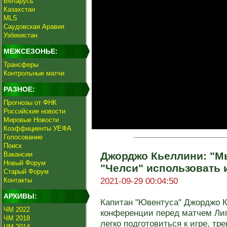
Беларусь
Казахстан
MLS
Саудовская Аравия
Узбекистан
МЕЖСЕЗОНЬЕ:
Трансферы
Контрольные матчи
РАЗНОЕ:
Прогнозы от ФНК
Российские новости
Мировые Новости
Коэффициенты УЕФА
Голосование
Поиск
Джорджо Кьеллини: "М
Вакансии
Новый Форум
"Челси" использовать 
Старый Форум
2021-09-29 00:04:50
Контакты
АРХИВЫ:
Капитан "Ювентуса" Джорджо К
ЧМ 2022
конференции перед матчем Лиг
ЧМ 2018
легко подготовиться к игре, трен
ЧМ 2014