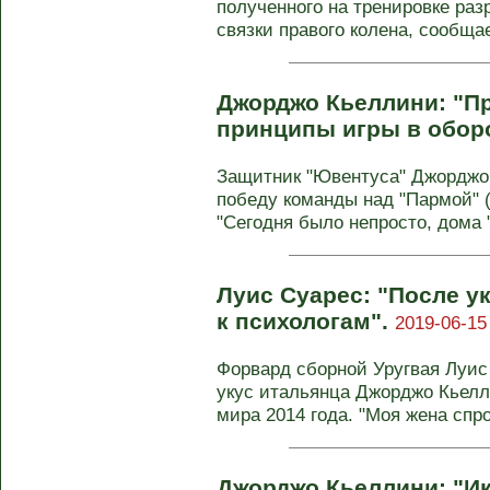
полученного на тренировке раз
связки правого колена, сообщает
Джорджо Кьеллини: "П
принципы игры в обор
Защитник "Ювентуса" Джорджо
победу команды над "Пармой" (
"Сегодня было непросто, дома "
Луис Суарес: "После у
к психологам".
2019-06-15
Форвард сборной Уругвая Луис
укус итальянца Джорджо Кьелл
мира 2014 года. "Моя жена спро
Джорджо Кьеллини: "Ик