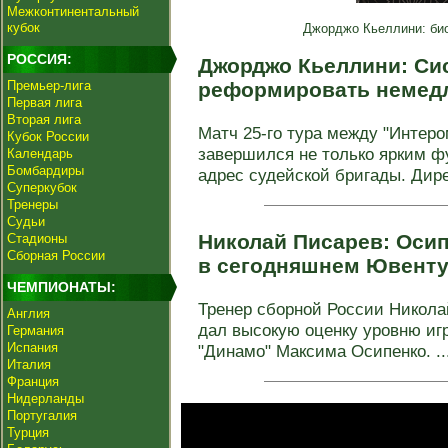
Межконтинентальный
кубок
Джорджо Кьеллини: био
РОССИЯ:
Джорджо Кьеллини: Си
Премьер-лига
реформировать немед
Первая лига
Вторая лига
Матч 25-го тура между "Интеро
Кубок России
завершился не только ярким фу
Календарь
Бомбардиры
адрес судейской бригады. Дирек
Суперкубок
Тренеры
Судьи
Николай Писарев: Осип
Стадионы
Сборная России
в сегодняшнем Ювент
ЧЕМПИОНАТЫ:
Тренер сборной России Никола
Англия
дал высокую оценку уровню иг
Германия
Испания
"Динамо" Максима Осипенко. ..
Италия
Франция
Нидерланды
Португалия
Турция