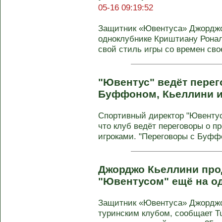
05-16 09:19:52
Защитник «Ювентуса» Джорджо
одноклубнике Криштиану Ронал
свой стиль игры со времен свое
"Ювентус" ведёт перег
Буффоном, Кьеллини и
Спортивный директор "Ювентус
что клуб ведёт переговоры о п
игроками. "Переговоры с Буффо
Джорджо Кьеллини прод
"Ювентусом" ещё на од
Защитник «Ювентуса» Джорджо 
туринским клубом, сообщает T