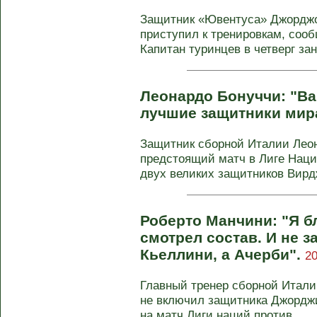
Защитник «Ювентуса» Джорджо
приступил к тренировкам, сооб
Капитан туринцев в четверг зан
Леонардо Бонуччи: "Ва
лучшие защитники мир
Защитник сборной Италии Лео
предстоящий матч в Лиге Наци
двух великих защитников Вирдж
Роберто Манчини: "Я бл
смотрел состав. И не з
Кьеллини, а Ачерби".
20
Главный тренер сборной Итали
не включил защитника Джорджи
на матч Лиги наций против ...