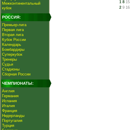
1
8
15
Межконтинентальный
2
9
16
кубок
РОССИЯ:
Премьер-лига
Первая лига
Вторая лига
Кубок России
Календарь
Бомбардиры
Суперкубок
Тренеры
Судьи
Стадионы
Сборная России
ЧЕМПИОНАТЫ:
Англия
Германия
Испания
Италия
Франция
Нидерланды
Португалия
Турция