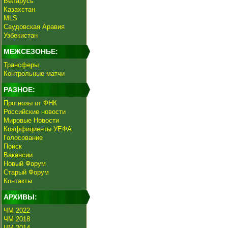
Беларусь
Казахстан
MLS
Саудовская Аравия
Узбекистан
МЕЖСЕЗОНЬЕ:
Трансферы
Контрольные матчи
РАЗНОЕ:
Прогнозы от ФНК
Российские новости
Мировые Новости
Коэффициенты УЕФА
Голосование
Поиск
Вакансии
Новый Форум
Старый Форум
Контакты
АРХИВЫ:
ЧМ 2022
ЧМ 2018
ЧМ 2014