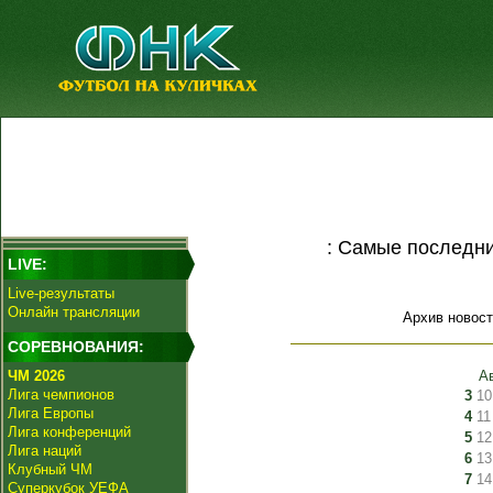
: Самые последни
LIVE:
Live-результаты
Онлайн трансляции
Архив новост
СОРЕВНОВАНИЯ:
ЧМ 2026
А
Лига чемпионов
3
10
Лига Европы
4
11
Лига конференций
5
12
Лига наций
6
13
Клубный ЧМ
7
14
Суперкубок УЕФА