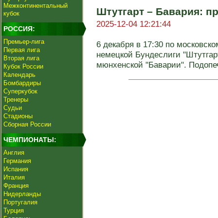
Межконтинентальный
Штутгарт – Бавария: пр
кубок
2025-12-04 12:21:44
РОССИЯ:
Премьер-лига
6 декабря в 17:30 по московско
Первая лига
немецкой Бундеслиги "Штутгар
Вторая лига
мюнхенской "Баварии". Подопеч
Кубок России
Календарь
Бомбардиры
Суперкубок
Тренеры
Судьи
Стадионы
Сборная России
ЧЕМПИОНАТЫ:
Англия
Германия
Испания
Италия
Франция
Нидерланды
Португалия
Турция