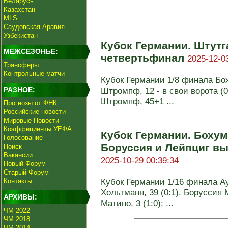
Беларусь
Казахстан
MLS
Саудовская Аравия
Узбекистан
Кубок Германии. Штутг
МЕЖСЕЗОНЬЕ:
четвертьфинал
2025-12-0
Трансферы
Контрольные матчи
Кубок Германии 1/8 финала Боху
РАЗНОЕ:
Штромпф, 12 - в свои ворота (0:
Штромпф, 45+1 ...
Прогнозы от ФНК
Российские новости
Мировые Новости
Коэффициенты УЕФА
Кубок Германии. Бохум
Голосование
Боруссия и Лейпциг в
Поиск
Вакансии
2025-10-29 00:39:34
Новый Форум
Старый Форум
Кубок Германии 1/16 финала Ауг
Контакты
Хольтманн, 39 (0:1). Боруссия М
АРХИВЫ:
Матино, 3 (1:0); ...
ЧМ 2022
ЧМ 2018
ЧМ 2014