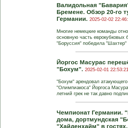
Валидольная "Бавария"
Бремене. Обзор 20-го 
Германии.
2025-02-02 22:46
Многие немецкие команды отно
основную часть еврокубковых 
"Боруссия" победила "Шахтер" (3
Йоргос Масурас переш
"Бохум".
2025-02-01 22:53:2
"Бохум" арендовал атакующего
"Олимпиакоса" Йоргоса Масурас
летний грек не так давно подпис
Чемпионат Германии. "
дома, дортмундская "Б
"Хайденхайм" в гостях