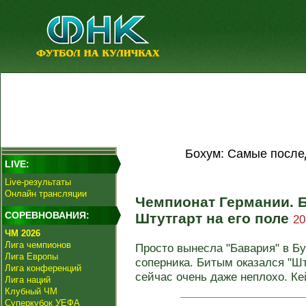
Бохум: Самые после
LIVE:
Live-результаты
Онлайн трансляции
Чемпионат Германии. 
СОРЕВНОВАНИЯ:
Штутгарт на его поле
20
ЧМ 2026
Лига чемпионов
Просто вынесла "Бавария" в Бу
Лига Европы
соперника. Битым оказался "Шт
Лига конференций
сейчас очень даже неплохо. Кей
Лига наций
Клубный ЧМ
Суперкубок УЕФА