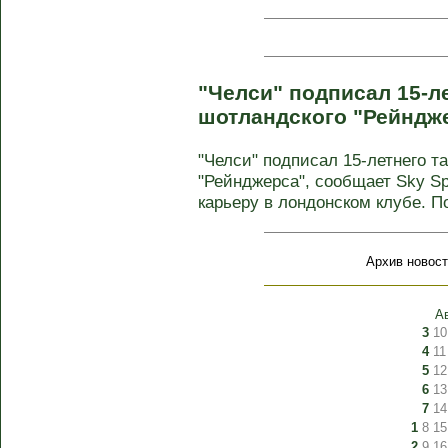
"Челси" подписал 15-л
шотландского "Рейндж
"Челси" подписал 15-летнего т
"Рейнджерса", сообщает Sky S
карьеру в лондонском клубе. По 
Архив новост
А
3
10
4
11
5
12
6
13
7
14
1
8
15
2
9
16