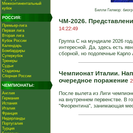
Межконтинентальный
кубок
Билли Гилмор: биогр
РОССИЯ:
ЧМ-2026. Представлен
Премьер-лига
14:22:49
Первая лига
Вторая лига
Группа С на мундиале 2026 го
Кубок России
Календарь
интересной. Да, здесь есть яв
Бомбардиры
сборной, но подопечные Карло А
Суперкубок
Тренеры
Судьи
Стадионы
Чемпионат Италии. На
Сборная России
очередное поражение
2
ЧЕМПИОНАТЫ:
После вылета из Лиги чемпион
Англия
Германия
на внутреннем первенстве. В г
Испания
"Фиорентина", занимающая мест
Италия
Франция
Нидерланды
Португалия
Турция