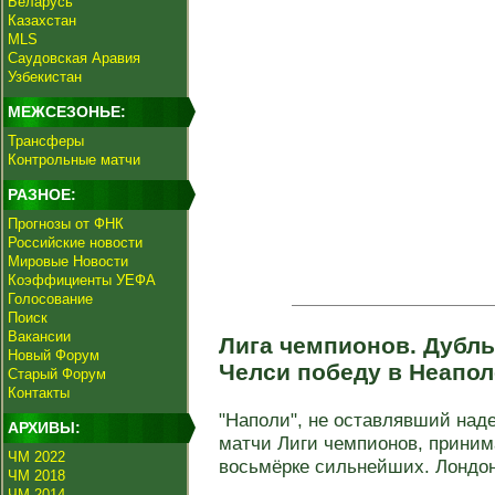
Беларусь
Казахстан
MLS
Саудовская Аравия
Узбекистан
МЕЖСЕЗОНЬЕ:
Трансферы
Контрольные матчи
РАЗНОЕ:
Прогнозы от ФНК
Российские новости
Мировые Новости
Коэффициенты УЕФА
Голосование
Поиск
Вакансии
Лига чемпионов. Дубл
Новый Форум
Челси победу в Неапо
Старый Форум
Контакты
"Наполи", не оставлявший над
АРХИВЫ:
матчи Лиги чемпионов, приним
ЧМ 2022
восьмёрке сильнейших. Лондон
ЧМ 2018
ЧМ 2014