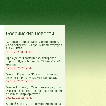
Российские новости
"Спартак" - "Краснодар" и перенесенный
из-за повреждения арены матч: стартует
3-й тур РПЛ.
08.08.2026 00:30:00
Президент "Фламенго" заблокировал
переход Луиса Энрике из "Зенита" за 40
млн евро.
07.08.2026 23:58:47
Михаил Кержаков: "Главное - не терять
свои очки. "Родину" мы уже разобрали".
07.08.2026 23:53:58
Милан Вьештица: "Очень хочу вернуться в
Россию в качестве тренера. Возвращение
в "Зенит" - в приоритете".
07.08.2026 23:49:37
Андрей Лангович: "Присутствие Карпина