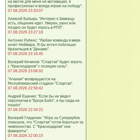
на матче для меня не мотивация, я
профессионал и всегда играю на победу".
07.08.2026 23:33:07
Алексей Бабырь: "Интерес к Замерцу
есть, общение идет. Уверен, рано или
поздно он будет играть в РПЛ".
07.08.2026 23:27:18
Антонио Рубенс: "Любая команда в мире
хочет Неймара. Я бы хотел побольше
бразильцев в "Динамо".
07.08.2026 23:16:45
Валерий Кечинов: "Спартак" будет играть
с "Краснодаром" с позиции силы".
07.08.2026 23:06:02
"Алания" возвращается на
Республиканский стадион "Спартак".
07.08.2026 22:58:42
Андрей Ещенко: "Если бы не видел
перспектив в "Броук Бойз", я бы сюда не
пошёл".
07.08.2026 22:34:22
Валерий Гладилин: "Игра за Суперкубок
показала, что "Спартак" готов бороться за
чемпионство. С "Краснодаром" они
фавориты".
07.08.2026 22:00:15