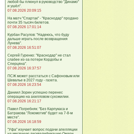
любой бы плюнул в руководство "Динамо"
и ушёл".
07.08.2026 20:09:15
На матч "Спартак" - "Краснодар" продано
почти 35 тысяч билетов.
07.08.2026 17:01:14
Курбан Расулов: "Надеюсь, что буду
дальше играть после возвращения
Лунева".
07.08.2026 16:51:07
Сергей Гуренко: "Краснодар" не стал
слабее из-за потери Кордобы и
Сперцяна".
07.08.2026 16:37:57
ПСЖ может расстаться с Сафоновым или
Шевалье в 2027 году - газета.
07.08.2026 16:23:54
Даниил Зорин успешно перенес
операцию на ахилловом сухожилии.
07.08.2026 16:21:17
Павел Погребняк: "Без Карпукаса и
Батракова "Локомотив" будет на 7-8-м
месте".
07.08.2026 16:18:59
"Уфа" изучает вопрос подачи апелляции
на месячную дисквалификацию Омари