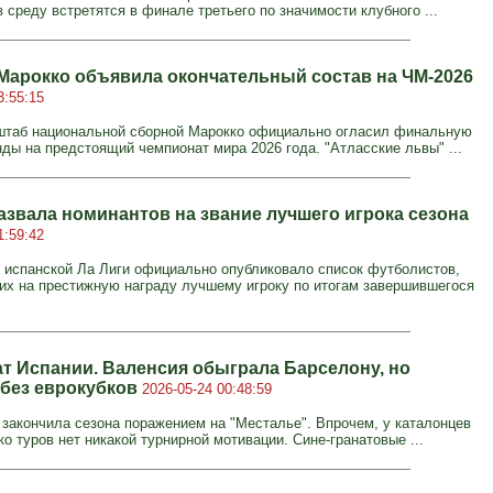
 среду встретятся в финале третьего по значимости клубного ...
Марокко объявила окончательный состав на ЧМ-2026
3:55:15
штаб национальной сборной Марокко официально огласил финальную
нды на предстоящий чемпионат мира 2026 года. "Атласские львы" ...
назвала номинантов на звание лучшего игрока сезона
1:59:42
 испанской Ла Лиги официально опубликовало список футболистов,
х на престижную награду лучшему игроку по итогам завершившегося
т Испании. Валенсия обыграла Барселону, но
 без еврокубков
2026-05-24 00:48:59
 закончила сезона поражением на "Месталье". Впрочем, у каталонцев
о туров нет никакой турнирной мотивации. Сине-гранатовые ...