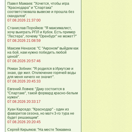
Павел Мамаев: "Хочется, чтобы игра
"Краснодара" и "Спартака"
соответствовала вывеске и прошла без
скандалов".
07.08.2026 21:37:00
Станислав Поройков: "Я максималист,
хочу выиграть РПЛ и Кубок. Есть пример
"Лестера", почему "Оренбург" не может?"
07.08.2026 21:08:59
Максим Ненахов: "С "Акроном" выйдем как
на бой, нам нужно победить любой
ценой".
07.08.2026 20:57:46
Роман Зобнин: "Я родился в Иркутске и
знаю, где жил. Отключение горячей воды
для меня ничего не значит".
07.08.2026 20:45:33
Евгений Ловчев: "Даку состоится в
"Спартаке", такой форвард красно-белым
нужен".
07.08.2026 20:33:17
Хуан Карседо: "Краснодар" - один из
фаворитов сезона, но матч 3-го тура не
будет решающим".
07.08.2026 20:20:45
Сергей Кирьяков: "На месте Тюкавина