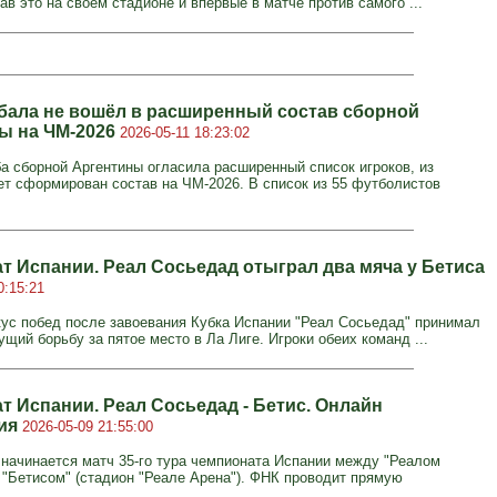
в это на своем стадионе и впервые в матче против самого ...
бала не вошёл в расширенный состав сборной
ы на ЧМ-2026
2026-05-11 18:23:02
а сборной Аргентины огласила расширенный список игроков, из
ет сформирован состав на ЧМ-2026. В список из 55 футболистов
т Испании. Реал Сосьедад отыграл два мяча у Бетиса
0:15:21
ус побед после завоевания Кубка Испании "Реал Сосьедад" принимал
ущий борьбу за пятое место в Ла Лиге. Игроки обеих команд ...
т Испании. Реал Сосьедад - Бетис. Онлайн
ция
2026-05-09 21:55:00
. начинается матч 35-го тура чемпионата Испании между "Реалом
 "Бетисом" (стадион "Реале Арена"). ФНК проводит прямую