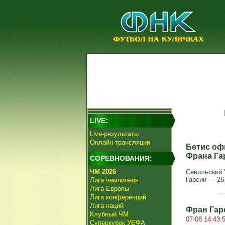
LIVE:
Live-результаты
Онлайн трансляции
Бетис оф
Франа Га
СОРЕВНОВАНИЯ:
ЧМ 2026
Севильский 
Гарсии — 26
Лига чемпионов
Лига Европы
Лига конференций
Лига наций
Фран Гар
Клубный ЧМ
07-08 14:43:
Суперкубок УЕФА