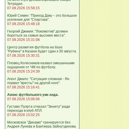
Тетрадзе.
07.08.2026 15:58:15
Юрий Семин: "Приход Даку – это большое
усиление для "Спартака".
07.08.2026 15:48:18
Георгий Джикия: "Локомотив" должен
бороться за самые высокие места".
07.08.2026 15:31:08
Центр развития футбола на базе
"Рубина" в Казани будет сдан к 30 августа.
07.08.2026 15:30:31
Пловец Колесников назвал смешанными
ощущения от ЧМ по футболу.
07.08.2026 15:24:39
Агент Джапо: "Ситуация сложная - Ян
порвал "кресты" на другой ноге".
07.08.2026 15:16:41
Анонс футбольного уик-энда.
07.08.2026 15:06:06
Густаво Пуэрта отказал "Зениту" ради
перехода в клуб АПЛ.
07.08.2026 15:02:25
Московское "Динамо" тренируется без
Андрея Лунева и Бактиера Зайнутдинова.