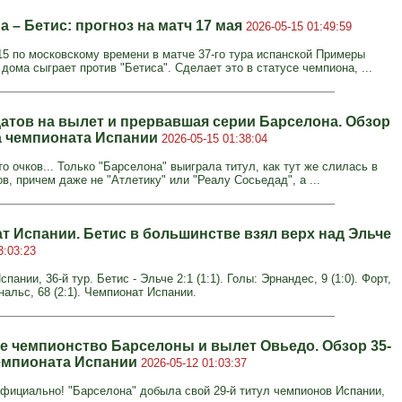
 – Бетис: прогноз на матч 17 мая
2026-05-15 01:49:59
:15 по московскому времени в матче 37-го тура испанской Примеры
дома сыграет против "Бетиса". Сделает это в статусе чемпиона, ...
датов на вылет и прервавшая серии Барселона. Обзор
ра чемпионата Испании
2026-05-15 01:38:04
то очков... Только "Барселона" выиграла титул, как тут же слилась в
в, причем даже не "Атлетику" или "Реалу Сосьедад", а ...
т Испании. Бетис в большинстве взял верх над Эльче
3:03:23
пании, 36-й тур. Бетис - Эльче 2:1 (1:1). Голы: Эрнандес, 9 (1:0). Форт,
рнальс, 68 (2:1). Чемпионат Испании.
е чемпионство Барселоны и вылет Овьедо. Обзор 35-
чемпионата Испании
2026-05-12 01:03:37
официально! "Барселона" добыла свой 29-й титул чемпионов Испании,