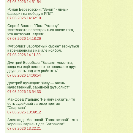
07.08.2026 14:51:54
Роман Березовский: "Зенит" - явный
фаворит на победу в РПЛ".
07.08.2026 14:32:10
Сергей Волков: "Пока "Акрону"
тяжеловато перестроиться после того,
что натворил Тедеев".
07.08.2026 14:18:26
Футболист Заболотный сможет вернуться
к тренировкам в начале ноября.
07.08.2026 14:11:39
Дмитрий Воробьев: "Бывают моменты,
когда мы ещё немного не понимаем друг
друга, есть над чем работать".
07.08.2026 14:06:54
Дмитрий Кузнецов: "Даку — очень
качественный, забивной футболист".
07.08.2026 13:54:33
Манфред Угальде: "Не могу сказать, что
есть судейский заговор против
"Спартака".
07.08.2026 13:39:12
Александр Мостовой: "Галатасарай" - это
хороший вариант для Батракова".
07.08.2026 13:22:21