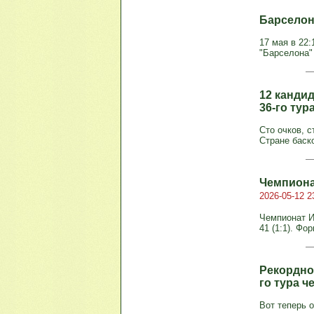
Барселона
17 мая в 22
"Барселона" 
12 канди
36-го ту
Сто очков, с
Стране баско
Чемпиона
2026-05-12 2
Чемпионат Ис
41 (1:1). Фо
Рекордно
го тура 
Вот теперь 