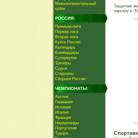
Межконтинентальный
Защитник ма
кубок
карьеру в "
РОССИЯ:
Премьер-лига
Первая лига
Вторая лига
Кубок России
Календарь
Бомбардиры
Суперкубок
Тренеры
Судьи
Стадионы
Сборная России
ЧЕМПИОНАТЫ:
Англия
Германия
Испания
Италия
Франция
Нидерланды
Португалия
Спортивн
Турция