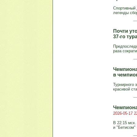
Спортивный 
легенды сбо
Почти ут
37-го ту
Предпоследн
раза сократи
Чемпиона
в чемпио
Турнирного 
красивой ста
Чемпиона
2026-05-17 2
В 22:15 мск
и "Бетисом"