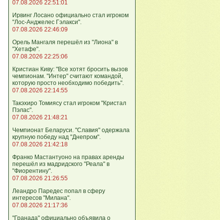
07.08.2026 22:51:01
Ирвинг Лосано официально стал игроком
"Лос-Анджелес Гэлакси".
07.08.2026 22:46:09
Орель Мангаля перешёл из "Лиона" в
"Хетафе".
07.08.2026 22:25:06
Кристиан Киву: "Все хотят бросить вызов
чемпионам. "Интер" считают командой,
которую просто необходимо победить".
07.08.2026 22:14:55
Такэхиро Томиясу стал игроком "Кристал
Пэлас".
07.08.2026 21:48:21
Чемпионат Беларуси. "Славия" одержала
крупную победу над "Днепром".
07.08.2026 21:42:18
Франко Мастантуоно на правах аренды
перешёл из мадридского "Реала" в
"Фиорентину".
07.08.2026 21:26:55
Леандро Паредес попал в сферу
интересов "Милана".
07.08.2026 21:17:36
"Гранада" официально объявила о