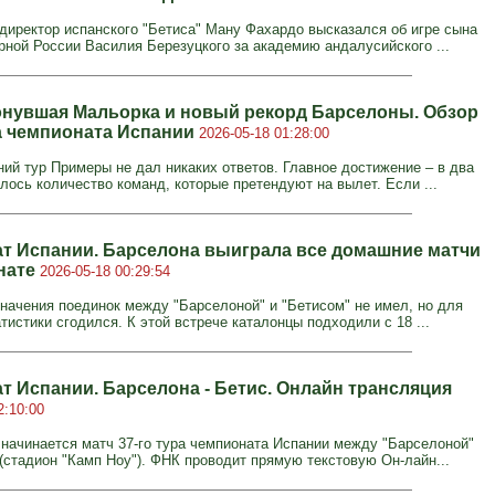
директор испанского "Бетиса" Ману Фахардо высказался об игре сына
рной России Василия Березуцкого за академию андалусийского ...
онувшая Мальорка и новый рекорд Барселоны. Обзор
ра чемпионата Испании
2026-05-18 01:28:00
ий тур Примеры не дал никаких ответов. Главное достижение – в два
лось количество команд, которые претендуют на вылет. Если ...
т Испании. Барселона выиграла все домашние матчи
нате
2026-05-18 00:29:54
значения поединок между "Барселоной" и "Бетисом" не имел, но для
тистики сгодился. К этой встрече каталонцы подходили с 18 ...
т Испании. Барселона - Бетис. Онлайн трансляция
2:10:00
. начинается матч 37-го тура чемпионата Испании между "Барселоной"
 (стадион "Камп Ноу"). ФНК проводит прямую текстовую Он-лайн...