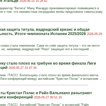
е Угальде
2026-06-15 15:28:42
директор "Бетиса" Ману Фахардо прокомментировал появившиеся в
я о том, что неизвестные посредники якобы предложили севильскому
кая защита титула, мадридский кризис и общая
ьность. Итоги чемпионата Испании 2025/2026
2026-05-29
 снова стала чемпионом. Сама по себе защита титула – это не нечто
, но, например, мадридский "Реал" защищал его в последний ...
ку стало плохо на трибуне во время финала Лиги
нций
2026-05-27 22:47:34
мая. /ТАСС/. Болельщику стало плохо во время финального матча
Лиги конференций между английским "Кристал Пэлас" и испанским ...
ты Кристал Пэлас и Райо Вальекано разыграют
иги конференций
2026-05-27 00:51:10
мая. /ТАСС/. Английский "Кристал Пэлас" и испанский "Райо