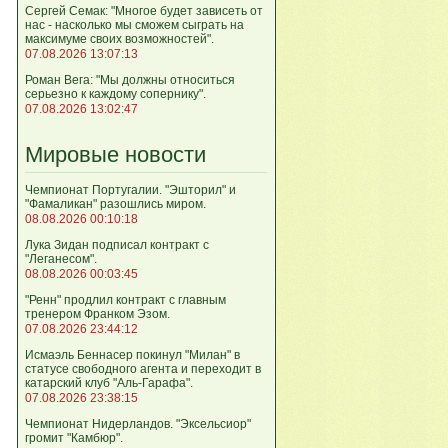
Сергей Семак: "Многое будет зависеть от
нас - насколько мы сможем сыграть на
максимуме своих возможностей".
07.08.2026 13:07:13
Роман Вега: "Мы должны относиться
серьезно к каждому сопернику".
07.08.2026 13:02:47
Мировые новости
Чемпионат Португалии. "Эшторил" и
"Фамаликан" разошлись миром.
08.08.2026 00:10:18
Лука Зидан подписал контракт с
"Леганесом".
08.08.2026 00:03:45
"Ренн" продлил контракт с главным
тренером Франком Эзом.
07.08.2026 23:44:12
Исмаэль Беннасер покинул "Милан" в
статусе свободного агента и переходит в
катарский клуб "Аль-Гарафа".
07.08.2026 23:38:15
Чемпионат Нидерландов. "Эксельсиор"
громит "Камбюр".