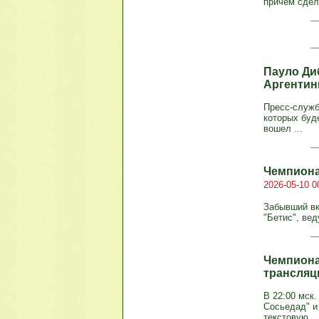
причем сдела
Пауло Ди
Аргентин
Пресс-служб
которых буд
вошел ...
Чемпиона
2026-05-10 0
Забывший вк
"Бетис", вед
Чемпиона
трансля
В 22:00 мск
Сосьедад" и
текстовую...