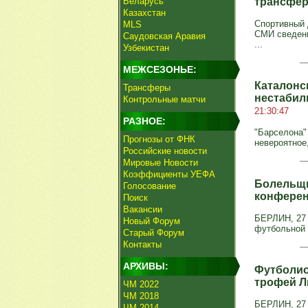
Беларусь
трансфер
Казахстан
Спортивный 
MLS
СМИ сведени
Саудовская Аравия
...
Узбекистан
МЕЖСЕЗОНЬЕ:
Каталонс
Трансферы
нестабил
Контрольные матчи
21:30:47
РАЗНОЕ:
"Барселона"
Прогнозы от ФНК
невероятное
Российские новости
Мировые Новости
Коэффициенты УЕФА
Болельщи
Голосование
конфере
Поиск
Вакансии
БЕРЛИН, 27 
Новый Форум
футбольной 
Старый Форум
Контакты
АРХИВЫ:
Футболис
трофей Л
ЧМ 2022
ЧМ 2018
БЕРЛИН, 27 
ЧМ 2014