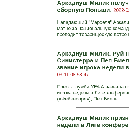
Аркадиуш Милик получи
сборную Польши.
2022-0
Нападающий "Марселя" Аркади
матче за национальную команд
проводит товарищескую встречу
Аркадиуш Милик, Руй П
Синистерра и Пеп Биел
звание игрока недели 
03-11 08:58:47
Пресс-служба УЕФА назвала пр
игрока недели в Лиге конфере
(«Фейеноорд»), Пеп Биель ...
Аркадиуш Милик призн
недели в Лиге конфер