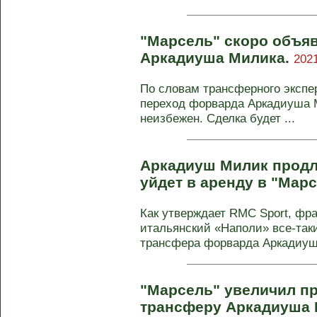
"Марсель" скоро объяв
Аркадиуша Милика.
2021
По словам трансферного экспе
переход форварда Аркадиуша М
неизбежен. Сделка будет ...
Аркадиуш Милик продли
уйдет в аренду в "Мар
Как утверждает RMC Sport, фр
итальянский «Наполи» все-так
трансфера форварда Аркадиуша
"Марсель" увеличил п
трансферу Аркадиуша