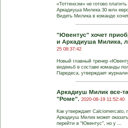
«Тоттенхэм» не готово платит
Аркадиуша Милика 30 млн евро,
Видеть Милика в команде хочет 
"Ювентус" хочет прио
и Аркадиуша Милика, 
25 08:37:42
Новый главный тренер «Ювенту
видеиьб в составе команды п
Паредеса, утверждает журналис
Аркадиуш Милик все-та
"Роме".
2020-08-19 11:52:40
Как утверждает Calciomercato,
Аркадиуш Милик может оказать
перейти в "Ювентус", но у ...