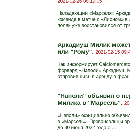
2021-02-26 08:19:05
Нападающий «Марселя» Аркад
команде в матче с «Лионом» в 
поляк уже восстановился от тра
Аркадиуш Милик может
или "Рому".
2021-02-15 09:
Как информирует Calciomercato
форвард «Наполи» Аркадиуш М
отправившись в аренду в франц
"Наполи" объявил о п
Милика в "Марсель".
20
«Наполи» официально объявил
в «Марсель». Провансальцы ар
до 30 июня 2022 года с ...