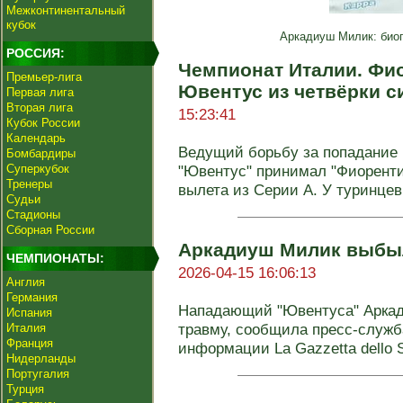
Межконтинентальный
кубок
Аркадиуш Милик: биог
РОССИЯ:
Чемпионат Италии. Фи
Премьер-лига
Ювентус из четвёрки 
Первая лига
Вторая лига
15:23:41
Кубок России
Календарь
Ведущий борьбу за попадание 
Бомбардиры
Суперкубок
"Ювентус" принимал "Фиоренти
Тренеры
вылета из Серии А. У туринцев 
Судьи
Стадионы
Сборная России
Аркадиуш Милик выбыл
ЧЕМПИОНАТЫ:
2026-04-15 16:06:13
Англия
Германия
Нападающий "Ювентуса" Арка
Испания
травму, сообщила пресс-служба
Италия
Франция
информации La Gazzetta dello Sp
Нидерланды
Португалия
Турция