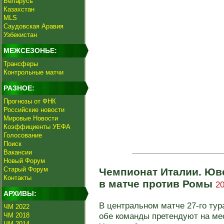
Беларусь
Казахстан
MLS
Саудовская Аравия
Узбекистан
МЕЖСЕЗОНЬЕ:
Трансферы
Контрольные матчи
РАЗНОЕ:
Прогнозы от ФНК
Российские новости
Мировые Новости
Коэффициенты УЕФА
Голосование
Поиск
Вакансии
Новый Форум
Старый Форум
Чемпионат Италии. Юв
Контакты
в матче против Ромы
20
АРХИВЫ:
В центральном матче 27-го ту
ЧМ 2022
обе команды претендуют на мес
ЧМ 2018
ЧМ 2014