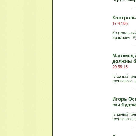
Контроль
17:47:06
Контрольный 
Крамарич, Р
Магомед 
должны б
20:55:13
Главный тре
группового э
Игорь Оси
мы будем
Главный трен
группового 