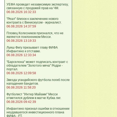
УЕФА проведет независимую экспертизу,
связанную с продажей прав на ЧМ.
06.08.2026 16:32:33
"Реал" близок к заключению нового
контракта с Винисиусом - журналист.
06.08.2026 14:37:59
Пловец Колесников признался, что не
является поклонником Месси.
06.08.2026 13:19:33
Луиш Фигу призывает главу ФИФА
Инфантино к отставке.
06.08.2026 12:33:34
"Барселона" может подписать контракт с
обладателем "Золотого мяча" Родри -
портал.
06.08.2026 12:09:58
Звезда угандийского футбола погиб после
нападения бандитов.
06.08.2026 11:58:20
Футболист "Интер Майами" Месси
отметился дублем в матче Кубка лиг.
06.08.2026 09:42:39
Инфантино признал ошибки в отношении
неудавшегося инвестиционного плана
ФИФА - FT.