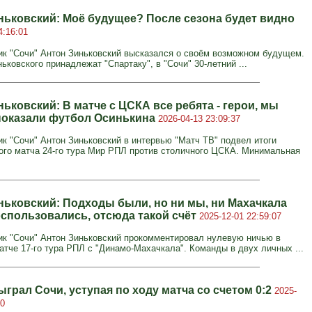
ньковский: Моё будущее? После сезона будет видно
4:16:01
к "Сочи" Антон Зиньковский высказался о своём возможном будущем.
ьковского принадлежат "Спартаку", в "Сочи" 30‑летний ...
ьковский: В матче с ЦСКА все ребята - герои, мы
показали футбол Осинькина
2026-04-13 23:09:37
к "Сочи" Антон Зиньковский в интервью "Матч ТВ" подвел итоги
го матча 24-го тура Мир РПЛ против столичного ЦСКА. Минимальная
ньковский: Подходы были, но ни мы, ни Махачкала
оспользовались, отсюда такой счёт
2025-12-01 22:59:07
к "Сочи" Антон Зиньковский прокомментировал нулевую ничью в
тче 17-го тура РПЛ с "Динамо-Махачкала". Команды в двух личных ...
грал Сочи, уступая по ходу матча со счетом 0:2
2025-
30