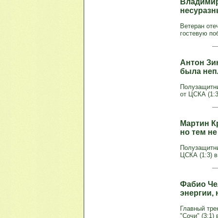
Владимир
несуразн
Ветеран оте
гостевую поб
Антон Зи
была неп
Полузащитни
от ЦСКА (1:3
Мартин К
но тем н
Полузащитни
ЦСКА (1:3) в
Фабио Че
энергии, 
Главный тре
"Сочи" (3:1)