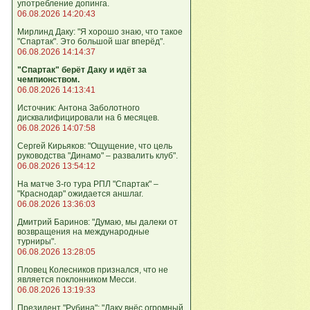
употребление допинга.
06.08.2026 14:20:43
Мирлинд Даку: "Я хорошо знаю, что такое
"Спартак". Это большой шаг вперёд".
06.08.2026 14:14:37
"Спартак" берёт Даку и идёт за
чемпионством.
06.08.2026 14:13:41
Источник: Антона Заболотного
дисквалифицировали на 6 месяцев.
06.08.2026 14:07:58
Сергей Кирьяков: "Ощущение, что цель
руководства "Динамо" – развалить клуб".
06.08.2026 13:54:12
На матче 3-го тура РПЛ "Спартак" –
"Краснодар" ожидается аншлаг.
06.08.2026 13:36:03
Дмитрий Баринов: "Думаю, мы далеки от
возвращения на международные
турниры".
06.08.2026 13:28:05
Пловец Колесников признался, что не
является поклонником Месси.
06.08.2026 13:19:33
Президент "Рубина": "Даку внёс огромный