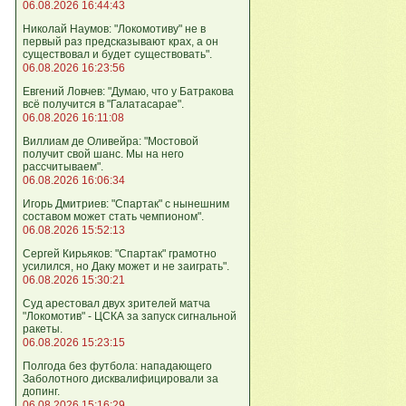
06.08.2026 16:44:43
Николай Наумов: "Локомотиву" не в
первый раз предсказывают крах, а он
существовал и будет существовать".
06.08.2026 16:23:56
Евгений Ловчев: "Думаю, что у Батракова
всё получится в "Галатасарае".
06.08.2026 16:11:08
Виллиам де Оливейра: "Мостовой
получит свой шанс. Мы на него
рассчитываем".
06.08.2026 16:06:34
Игорь Дмитриев: "Спартак" с нынешним
составом может стать чемпионом".
06.08.2026 15:52:13
Сергей Кирьяков: "Спартак" грамотно
усилился, но Даку может и не заиграть".
06.08.2026 15:30:21
Суд арестовал двух зрителей матча
"Локомотив" - ЦСКА за запуск сигнальной
ракеты.
06.08.2026 15:23:15
Полгода без футбола: нападающего
Заболотного дисквалифицировали за
допинг.
06.08.2026 15:16:29