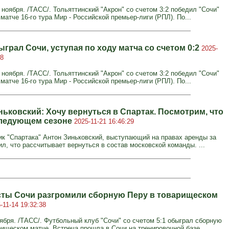
ноября. /ТАСС/. Тольяттинский "Акрон" со счетом 3:2 победил "Сочи"
атче 16-го тура Мир - Российской премьер-лиги (РПЛ). По...
грал Сочи, уступая по ходу матча со счетом 0:2
2025-
38
ноября. /ТАСС/. Тольяттинский "Акрон" со счетом 3:2 победил "Сочи"
атче 16-го тура Мир - Российской премьер-лиги (РПЛ). По...
ньковский: Хочу вернуться в Спартак. Посмотрим, что
следующем сезоне
2025-11-21 16:46:29
к "Спартака" Антон Зиньковский, выступающий на правах аренды за
ил, что рассчитывает вернуться в состав московской команды. ...
ты Сочи разгромили сборную Перу в товарищеском
-11-14 19:32:38
ября. /ТАСС/. Футбольный клуб "Сочи" со счетом 5:1 обыграл сборную
рищеском матче. Встреча прошла в Сочи на тренировочной базе ...