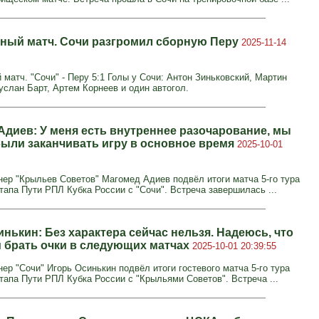
ный матч. Сочи разгромил сборную Перу
2025-11-14
матч. "Сочи" - Перу 5:1 Голы у Сочи: Антон Зиньковский, Мартин
услан Барт, Артем Корнеев и один автогол.
Адиев: У меня есть внутреннее разочарование, мы
ыли заканчивать игру в основное время
2025-10-01
нер "Крыльев Советов" Магомед Адиев подвёл итоги матча 5-го тура
тапа Пути РПЛ Кубка России с "Сочи". Встреча завершилась ...
нькин: Без характера сейчас нельзя. Надеюсь, что
 брать очки в следующих матчах
2025-10-01 20:39:55
ер "Сочи" Игорь Осинькин подвёл итоги гостевого матча 5-го тура
этапа Пути РПЛ Кубка России с "Крыльями Советов". Встреча ...