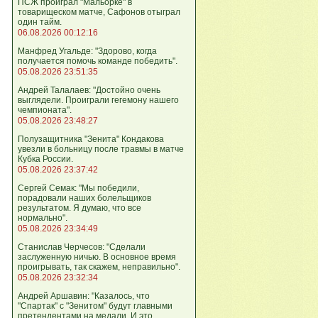
ПСЖ проиграл "Мальорке" в
товарищеском матче, Сафонов отыграл
один тайм.
06.08.2026 00:12:16
Манфред Угальде: "Здорово, когда
получается помочь команде победить".
05.08.2026 23:51:35
Андрей Талалаев: "Достойно очень
выглядели. Проиграли гегемону нашего
чемпионата".
05.08.2026 23:48:27
Полузащитника "Зенита" Кондакова
увезли в больницу после травмы в матче
Кубка России.
05.08.2026 23:37:42
Сергей Семак: "Мы победили,
порадовали наших болельщиков
результатом. Я думаю, что все
нормально".
05.08.2026 23:34:49
Станислав Черчесов: "Сделали
заслуженную ничью. В основное время
проигрывать, так скажем, неправильно".
05.08.2026 23:32:34
Андрей Аршавин: "Казалось, что
"Спартак" с "Зенитом" будут главными
претендентами на медали. И это