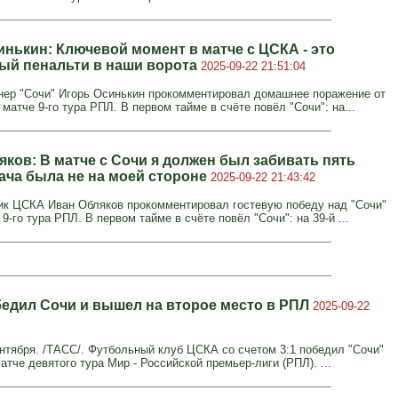
инькин: Ключевой момент в матче с ЦСКА - это
ый пенальти в наши ворота
2025-09-22 21:51:04
нер "Сочи" Игорь Осинькин прокомментировал домашнее поражение от
 матче 9-го тура РПЛ. В первом тайме в счёте повёл "Сочи": на...
яков: В матче с Сочи я должен был забивать пять
дача была не на моей стороне
2025-09-22 21:43:42
к ЦСКА Иван Обляков прокомментировал гостевую победу над "Сочи"
е 9-го тура РПЛ. В первом тайме в счёте повёл "Сочи": на 39-й ...
едил Сочи и вышел на второе место в РПЛ
2025-09-22
нтября. /ТАСС/. Футбольный клуб ЦСКА со счетом 3:1 победил "Сочи"
атче девятого тура Мир - Российской премьер-лиги (РПЛ). ...