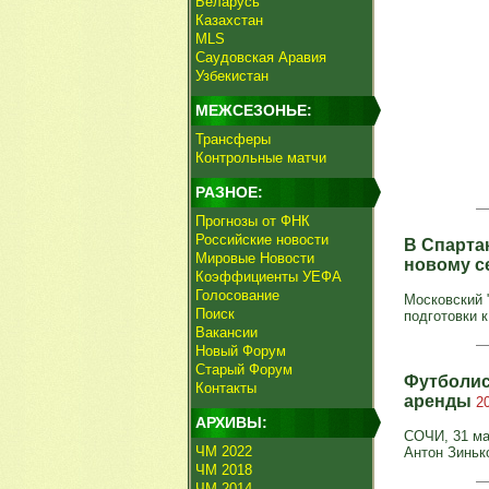
Беларусь
Казахстан
MLS
Саудовская Аравия
Узбекистан
МЕЖСЕЗОНЬЕ:
Трансферы
Контрольные матчи
РАЗНОЕ:
Прогнозы от ФНК
Российские новости
В Спартак
Мировые Новости
новому с
Коэффициенты УЕФА
Голосование
Московский 
Поиск
подготовки к
Вакансии
Новый Форум
Старый Форум
Футболис
Контакты
аренды
2
АРХИВЫ:
СОЧИ, 31 ма
ЧМ 2022
Антон Зиньк
ЧМ 2018
ЧМ 2014