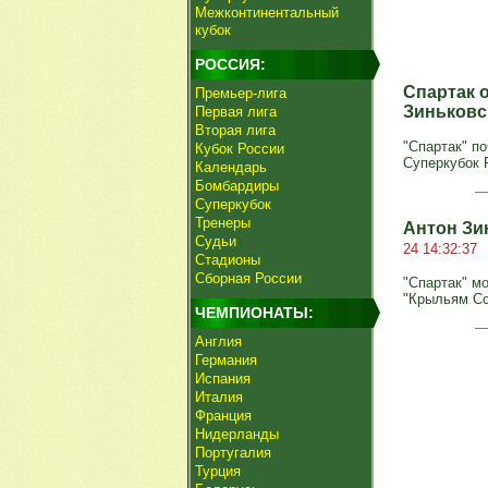
Межконтинентальный
кубок
РОССИЯ:
Спартак 
Премьер-лига
Зиньковс
Первая лига
Вторая лига
"Спартак" п
Кубок России
Суперкубок Р
Календарь
Бомбардиры
Суперкубок
Тренеры
Антон Зи
Судьи
24 14:32:37
Стадионы
Сборная России
"Спартак" м
"Крыльям Со
ЧЕМПИОНАТЫ:
Англия
Германия
Испания
Италия
Франция
Нидерланды
Португалия
Турция