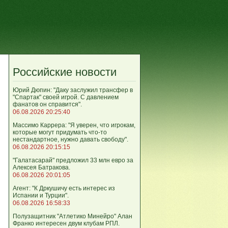
Российские новости
Юрий Дюпин: "Даку заслужил трансфер в
"Спартак" своей игрой. С давлением
фанатов он справится".
06.08.2026 20:25:40
Массимо Каррера: "Я уверен, что игрокам,
которые могут придумать что-то
нестандартное, нужно давать свободу".
06.08.2026 20:15:15
"Галатасарай" предложил 33 млн евро за
Алексея Батракова.
06.08.2026 20:01:05
Агент: "К Дркушичу есть интерес из
Испании и Турции".
06.08.2026 16:58:33
Полузащитник "Атлетико Минейро" Алан
Франко интересен двум клубам РПЛ.