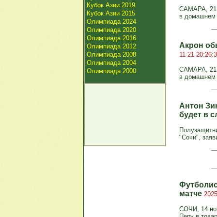
Кубок Азии 2019
САМАРА, 21 
Кубок Азии 2015
в домашнем м
Олимпиада 2024
Олимпиада 2020
Олимпиада 2016
Акрон обы
Олимпиада 2012
Олимпиада 2008
11-21 20:26:
Олимпиада 2004
САМАРА, 21 
Олимпиада 2000
в домашнем м
Антон Зи
будет в 
Полузащитни
"Сочи", заяв
Футболис
матче
2025
СОЧИ, 14 но
Перу в това