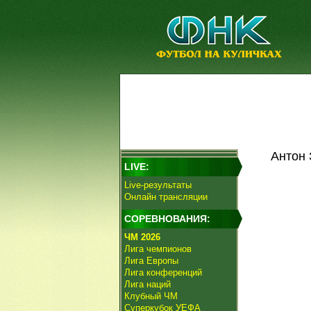
Антон 
LIVE:
Live-результаты
Онлайн трансляции
СОРЕВНОВАНИЯ:
ЧМ 2026
Лига чемпионов
Лига Европы
Лига конференций
Лига наций
Клубный ЧМ
Суперкубок УЕФА