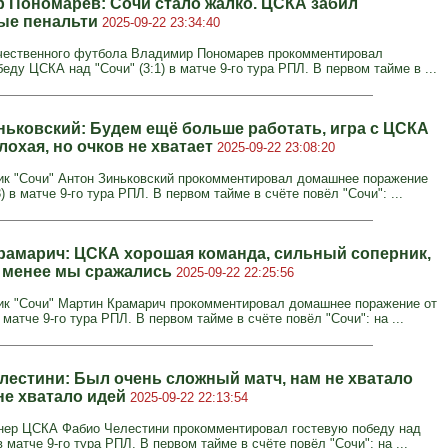
 Пономарев: Сочи стало жалко. ЦСКА забил
ые пенальти
2025-09-22 23:34:40
чественного футбола Владимир Пономарев прокомментировал
еду ЦСКА над "Сочи" (3:1) в матче 9-го тура РПЛ. В первом тайме в ...
ньковский: Будем ещё больше работать, игра с ЦСКА
лохая, но очков не хватает
2025-09-22 23:08:20
к "Сочи" Антон Зиньковский прокомментировал домашнее поражение
) в матче 9-го тура РПЛ. В первом тайме в счёте повёл "Сочи": ...
рамарич: ЦСКА хорошая команда, сильный соперник,
е менее мы сражались
2025-09-22 22:25:56
к "Сочи" Мартин Крамарич прокомментировал домашнее поражение от
 матче 9-го тура РПЛ. В первом тайме в счёте повёл "Сочи": на ...
лестини: Был очень сложный матч, нам не хватало
не хватало идей
2025-09-22 22:13:54
нер ЦСКА Фабио Челестини прокомментировал гостевую победу над
 в матче 9-го тура РПЛ. В первом тайме в счёте повёл "Сочи": на ...