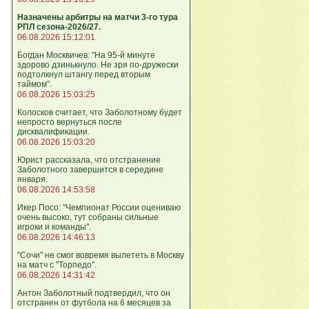
Назначены арбитры на матчи 3-го тура
РПЛ сезона-2026/27.
06.08.2026 15:12:01
Богдан Москвичев: "На 95‑й минуте
здорово дзинькнуло. Не зря по‑дружески
подтолкнул штангу перед вторым
таймом".
06.08.2026 15:03:25
Колосков считает, что Заболотному будет
непросто вернуться после
дисквалификации.
06.08.2026 15:03:20
Юрист рассказала, что отстранение
Заболотного завершится в середине
января.
06.08.2026 14:53:58
Икер Посо: "Чемпионат России оцениваю
очень высоко, тут собраны сильные
игроки и команды".
06.08.2026 14:46:13
"Сочи" не смог вовремя вылететь в Москву
на матч с "Торпедо".
06.08.2026 14:31:42
Антон Заболотный подтвердил, что он
отстранен от футбола на 6 месяцев за