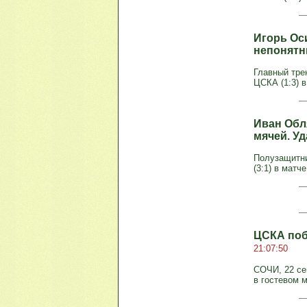
Игорь Ос
непонятн
Главный тре
ЦСКА (1:3) в
Иван Обл
мячей. У
Полузащитни
(3:1) в матч
ЦСКА поб
21:07:50
СОЧИ, 22 се
в гостевом м