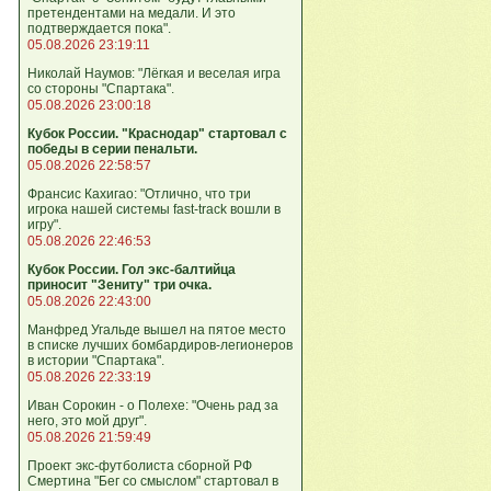
претендентами на медали. И это
подтверждается пока".
05.08.2026 23:19:11
Николай Наумов: "Лёгкая и веселая игра
со стороны "Спартака".
05.08.2026 23:00:18
Кубок России. "Краснодар" стартовал с
победы в серии пенальти.
05.08.2026 22:58:57
Франсис Кахигао: "Отлично, что три
игрока нашей системы fast‑track вошли в
игру".
05.08.2026 22:46:53
Кубок России. Гол экс-балтийца
приносит "Зениту" три очка.
05.08.2026 22:43:00
Манфред Угальде вышел на пятое место
в списке лучших бомбардиров-легионеров
в истории "Спартака".
05.08.2026 22:33:19
Иван Сорокин - о Полехе: "Очень рад за
него, это мой друг".
05.08.2026 21:59:49
Проект экс-футболиста сборной РФ
Смертина "Бег со смыслом" стартовал в