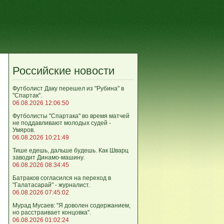
Российские новости
Футболист Даку перешел из "Рубина" в
"Спартак".
06.08.2026 12:06:50
Футболисты "Спартака" во время матчей
не поддавливают молодых судей -
Умяров.
06.08.2026 10:21:49
Тише едешь, дальше будешь. Как Шварц
заводит Динамо-машину.
06.08.2026 08:34:45
Батраков согласился на переход в
"Галатасарай" - журналист.
06.08.2026 07:45:02
Мурад Мусаев: "Я доволен содержанием,
но расстраивает концовка".
06.08.2026 01:02:24