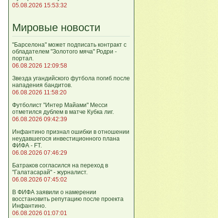
05.08.2026 15:53:32
Мировые новости
"Барселона" может подписать контракт с
обладателем "Золотого мяча" Родри -
портал.
06.08.2026 12:09:58
Звезда угандийского футбола погиб после
нападения бандитов.
06.08.2026 11:58:20
Футболист "Интер Майами" Месси
отметился дублем в матче Кубка лиг.
06.08.2026 09:42:39
Инфантино признал ошибки в отношении
неудавшегося инвестиционного плана
ФИФА - FT.
06.08.2026 07:46:29
Батраков согласился на переход в
"Галатасарай" - журналист.
06.08.2026 07:45:02
В ФИФА заявили о намерении
восстановить репутацию после проекта
Инфантино.
06.08.2026 01:07:01