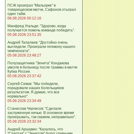
ПСЖ проиграл "Мальорке" в
товарищеском матче, Сафонов отыграл
один тайм.
06.08.2026 00:12:16
Манфред Угальде: "Здорово, когда
получается помочь команде победить".
05.08.2026 23:51:35
Андрей Талалаев: "Достойно очень
выглядели. Проиграли гегемону нашего
чемпионата".
05.08.2026 23:48:27
Полузащитника "Зенита" Кондакова
увезли в больницу после травмы в матче
Кубка России.
05.08.2026 23:37:42
Сергей Семак: "Мы победили,
порадовали наших болельщиков
результатом. Я думаю, что все
нормально".
05.08.2026 23:34:49
Станислав Черчесов: "Сделали
заслуженную ничью. В основное время
проигрывать, так скажем, неправильно".
05.08.2026 23:32:34
Андрей Аршавин: "Казалось, что
"Спартак" с "Зенитом" будут главными