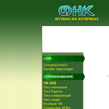
LIVE:
Live-результаты
Онлайн трансляции
СОРЕВНОВАНИЯ:
ЧМ 2026
Лига чемпионов
Лига Европы
Лига конференций
Лига наций
Клубный ЧМ
Суперкубок УЕФА