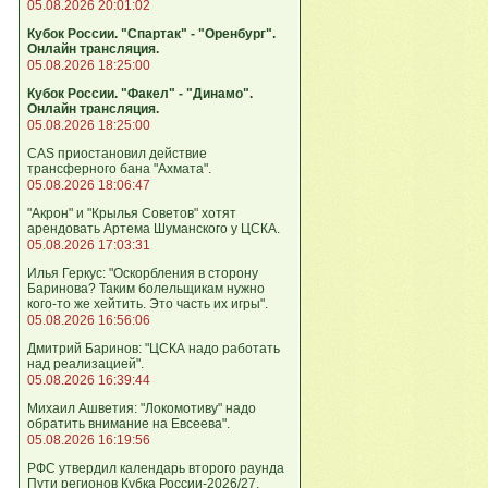
05.08.2026 20:01:02
Кубок России. "Спартак" - "Оренбург".
Онлайн трансляция.
05.08.2026 18:25:00
Кубок России. "Факел" - "Динамо".
Онлайн трансляция.
05.08.2026 18:25:00
CAS приостановил действие
трансферного бана "Ахмата".
05.08.2026 18:06:47
"Акрон" и "Крылья Советов" хотят
арендовать Артема Шуманского у ЦСКА.
05.08.2026 17:03:31
Илья Геркус: "Оскорбления в сторону
Баринова? Таким болельщикам нужно
кого‑то же хейтить. Это часть их игры".
05.08.2026 16:56:06
Дмитрий Баринов: "ЦСКА надо работать
над реализацией".
05.08.2026 16:39:44
Михаил Ашветия: "Локомотиву" надо
обратить внимание на Евсеева".
05.08.2026 16:19:56
РФС утвердил календарь второго раунда
Пути регионов Кубка России-2026/27.