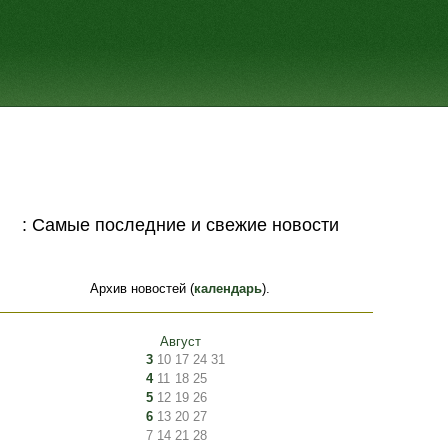
: Самые последние и свежие новости
Архив новостей (
календарь
).
Август
3
10
17
24
31
4
11
18
25
5
12
19
26
6
13
20
27
7
14
21
28