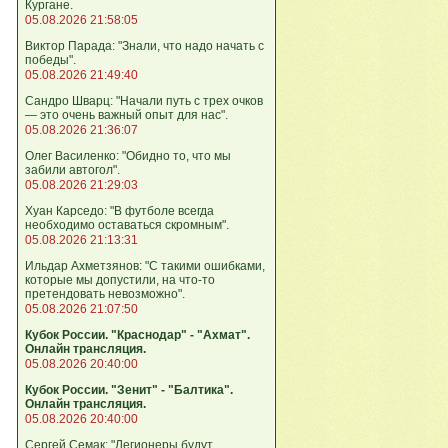
Кургане.
05.08.2026 21:58:05
Виктор Парада: "Знали, что надо начать с
победы".
05.08.2026 21:49:40
Сандро Шварц: "Начали путь с трех очков
— это очень важный опыт для нас".
05.08.2026 21:36:07
Олег Василенко: "Обидно то, что мы
забили автогол".
05.08.2026 21:29:03
Хуан Карседо: "В футболе всегда
необходимо оставаться скромным".
05.08.2026 21:13:31
Ильдар Ахметзянов: "С такими ошибками,
которые мы допустили, на что‑то
претендовать невозможно".
05.08.2026 21:07:50
Кубок России. "Краснодар" - "Ахмат".
Онлайн трансляция.
05.08.2026 20:40:00
Кубок России. "Зенит" - "Балтика".
Онлайн трансляция.
05.08.2026 20:40:00
Сергей Семак: "Легионеры будут