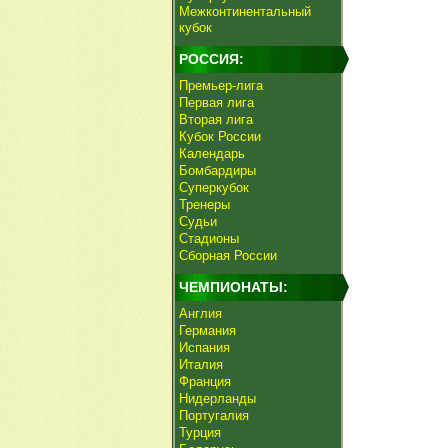
Межконтинентальный
кубок
РОССИЯ:
Премьер-лига
Первая лига
Вторая лига
Кубок России
Календарь
Бомбардиры
Суперкубок
Тренеры
Судьи
Стадионы
Сборная России
ЧЕМПИОНАТЫ:
Англия
Германия
Испания
Италия
Франция
Нидерланды
Португалия
Турция