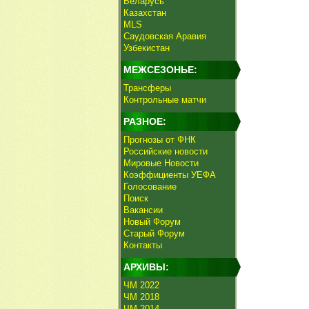
Беларусь
Казахстан
MLS
Саудовская Аравия
Узбекистан
МЕЖСЕЗОНЬЕ:
Трансферы
Контрольные матчи
РАЗНОЕ:
Прогнозы от ФНК
Российские новости
Мировые Новости
Коэффициенты УЕФА
Голосование
Поиск
Вакансии
Новый Форум
Старый Форум
Контакты
АРХИВЫ:
ЧМ 2022
ЧМ 2018
ЧМ 2014