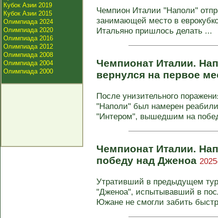
Кубок Азии 2019
Чемпион Италии "Наполи" отпра
Кубок Азии 2015
занимающей место в еврокубко
Олимпиада 2024
Итальяно пришлось делать ...
Олимпиада 2020
Олимпиада 2016
Олимпиада 2012
Олимпиада 2008
Чемпионат Италии. Нап
Олимпиада 2004
Олимпиада 2000
вернулся на первое м
После унизительного поражени
"Наполи" был намерен реабили
"Интером", вышедшим на победн
Чемпионат Италии. На
победу над Дженоа
2025
Утративший в предыдущем тур
"Дженоа", испытывавший в посл
Южане не смогли забить быстры