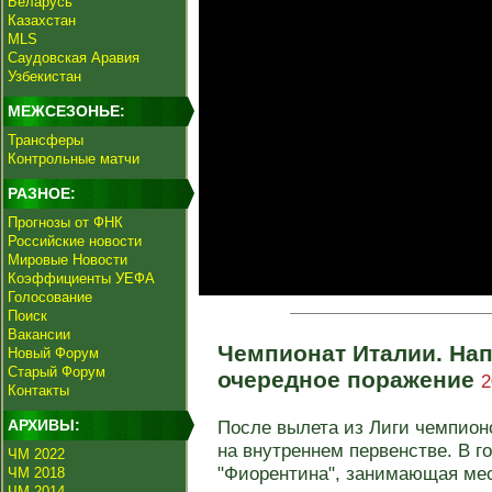
Беларусь
Казахстан
MLS
Саудовская Аравия
Узбекистан
МЕЖСЕЗОНЬЕ:
Трансферы
Контрольные матчи
РАЗНОЕ:
Прогнозы от ФНК
Российские новости
Мировые Новости
Коэффициенты УЕФА
Голосование
Поиск
Вакансии
Чемпионат Италии. На
Новый Форум
Старый Форум
очередное поражение
2
Контакты
АРХИВЫ:
После вылета из Лиги чемпион
на внутреннем первенстве. В г
ЧМ 2022
"Фиорентина", занимающая мест
ЧМ 2018
ЧМ 2014