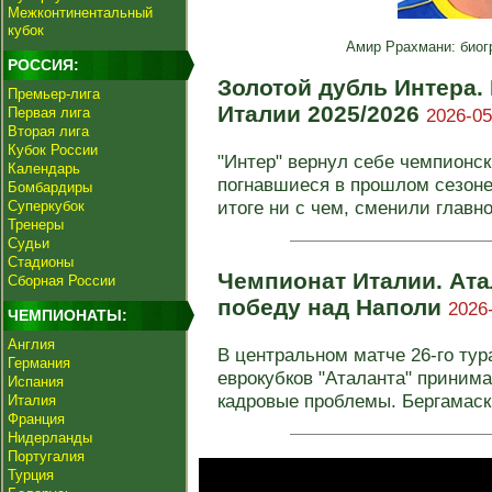
Межконтинентальный
кубок
Амир Ррахмани: биог
РОССИЯ:
Золотой дубль Интера.
Премьер-лига
Италии 2025/2026
Первая лига
2026-05
Вторая лига
Кубок России
"Интер" вернул себе чемпионск
Календарь
погнавшиеся в прошлом сезоне
Бомбардиры
итоге ни с чем, сменили главног
Суперкубок
Тренеры
Судьи
Стадионы
Чемпионат Италии. Ат
Сборная России
победу над Наполи
2026
ЧЕМПИОНАТЫ:
Англия
В центральном матче 26-го тур
Германия
еврокубков "Аталанта" приним
Испания
кадровые проблемы. Бергамаски
Италия
Франция
Нидерланды
Португалия
Турция