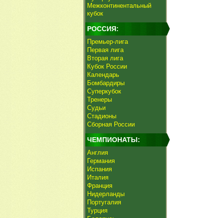
Межконтинентальный
кубок
РОССИЯ:
Премьер-лига
Первая лига
Вторая лига
Кубок России
Календарь
Бомбардиры
Суперкубок
Тренеры
Судьи
Стадионы
Сборная России
ЧЕМПИОНАТЫ:
Англия
Германия
Испания
Италия
Франция
Нидерланды
Португалия
Турция