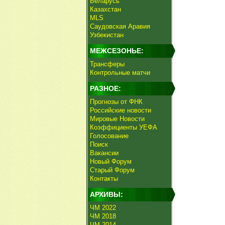
Беларусь
Казахстан
MLS
Саудовская Аравия
Узбекистан
МЕЖСЕЗОНЬЕ:
Трансферы
Контрольные матчи
РАЗНОЕ:
Прогнозы от ФНК
Российские новости
Мировые Новости
Коэффициенты УЕФА
Голосование
Поиск
Вакансии
Новый Форум
Старый Форум
Контакты
АРХИВЫ:
ЧМ 2022
ЧМ 2018
ЧМ 2014