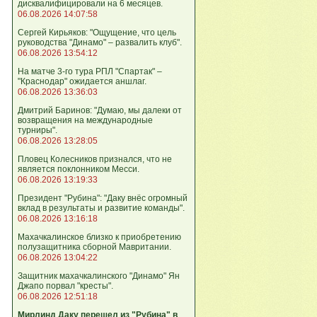
дисквалифицировали на 6 месяцев.
06.08.2026 14:07:58
Сергей Кирьяков: "Ощущение, что цель
руководства "Динамо" – развалить клуб".
06.08.2026 13:54:12
На матче 3-го тура РПЛ "Спартак" –
"Краснодар" ожидается аншлаг.
06.08.2026 13:36:03
Дмитрий Баринов: "Думаю, мы далеки от
возвращения на международные
турниры".
06.08.2026 13:28:05
Пловец Колесников признался, что не
является поклонником Месси.
06.08.2026 13:19:33
Президент "Рубина": "Даку внёс огромный
вклад в результаты и развитие команды".
06.08.2026 13:16:18
Махачкалинское близко к приобретению
полузащитника сборной Мавритании.
06.08.2026 13:04:22
Защитник махачкалинского "Динамо" Ян
Джапо порвал "кресты".
06.08.2026 12:51:18
Мирлинд Даку перешел из "Рубина" в