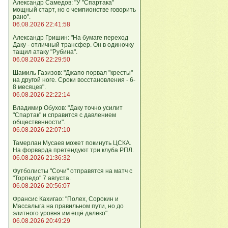
Александр Самедов: "У "Спартака"
мощный старт, но о чемпионстве говорить
рано".
06.08.2026 22:41:58
Александр Гришин: "На бумаге переход
Даку - отличный трансфер. Он в одиночку
тащил атаку "Рубина".
06.08.2026 22:29:50
Шамиль Газизов: "Джапо порвал "кресты"
на другой ноге. Сроки восстановления - 6-
8 месяцев".
06.08.2026 22:22:14
Владимир Обухов: "Даку точно усилит
"Спартак" и справится с давлением
общественности".
06.08.2026 22:07:10
Тамерлан Мусаев может покинуть ЦСКА.
На форварда претендуют три клуба РПЛ.
06.08.2026 21:36:32
Футболисты "Сочи" отправятся на матч с
"Торпедо" 7 августа.
06.08.2026 20:56:07
Франсис Кахигао: "Полех, Сорокин и
Массалыга на правильном пути, но до
элитного уровня им ещё далеко".
06.08.2026 20:49:29