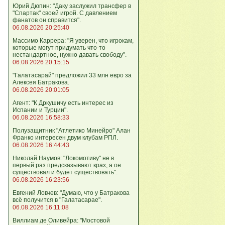
Юрий Дюпин: "Даку заслужил трансфер в
"Спартак" своей игрой. С давлением
фанатов он справится".
06.08.2026 20:25:40
Массимо Каррера: "Я уверен, что игрокам,
которые могут придумать что-то
нестандартное, нужно давать свободу".
06.08.2026 20:15:15
"Галатасарай" предложил 33 млн евро за
Алексея Батракова.
06.08.2026 20:01:05
Агент: "К Дркушичу есть интерес из
Испании и Турции".
06.08.2026 16:58:33
Полузащитник "Атлетико Минейро" Алан
Франко интересен двум клубам РПЛ.
06.08.2026 16:44:43
Николай Наумов: "Локомотиву" не в
первый раз предсказывают крах, а он
существовал и будет существовать".
06.08.2026 16:23:56
Евгений Ловчев: "Думаю, что у Батракова
всё получится в "Галатасарае".
06.08.2026 16:11:08
Виллиам де Оливейра: "Мостовой