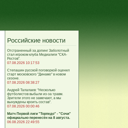
Российские новости
Отстраненный за допинг Заболотный
стал игроком клуба Медиалиги "СКА-
Ростов".
07.08.2026 10:17:53
Степашин русской поговоркой оценил
старт московского "Динамо" в новом
сезоне.
07.08.2026 08:38:27
Андрей Талалаев: "Несколько
футболистов выбыли из-за травм.
Зрители этого не замечают, а мы
вынуждены кроить состав".
07.08.2026 00:00:46
Матч Первой лиги "Торпедо" - "Сочи"
официально перенесён на 8 августа.
06.08.2026 22:49:55