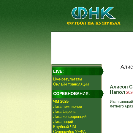
Алис
LIVE:
Live-результаты
Онлайн трансляции
Алисон С
Напол
202
СОРЕВНОВАНИЯ:
ЧМ 2026
Итальянский
летнего бра
Лига чемпионов
Лига Европы
Лига конференций
Лига наций
Клубный ЧМ
Суперкубок УЕФА