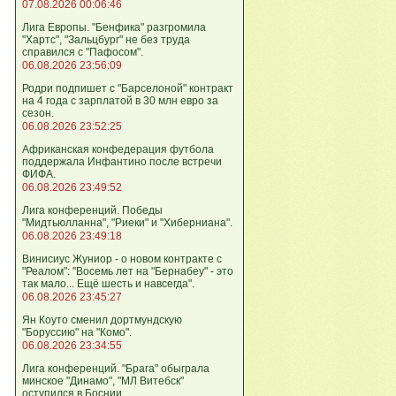
07.08.2026 00:06:46
Лига Европы. "Бенфика" разгромила
"Хартс", "Зальцбург" не без труда
справился с "Пафосом".
06.08.2026 23:56:09
Родри подпишет с "Барселоной" контракт
на 4 года с зарплатой в 30 млн евро за
сезон.
06.08.2026 23:52:25
Африканская конфедерация футбола
поддержала Инфантино после встречи
ФИФА.
06.08.2026 23:49:52
Лига кoнференций. Победы
"Мидтьюлланна", "Риеки" и "Хиберниана".
06.08.2026 23:49:18
Винисиус Жуниор - о новом контракте с
"Реалом": "Восемь лет на "Бернабеу" - это
так мало... Ещё шесть и навсегда".
06.08.2026 23:45:27
Ян Коуто сменил дортмундскую
"Боруссию" на "Комо".
06.08.2026 23:34:55
Лига кoнференций. "Брага" обыграла
минское "Динамо", "МЛ Витебск"
оступился в Боснии.