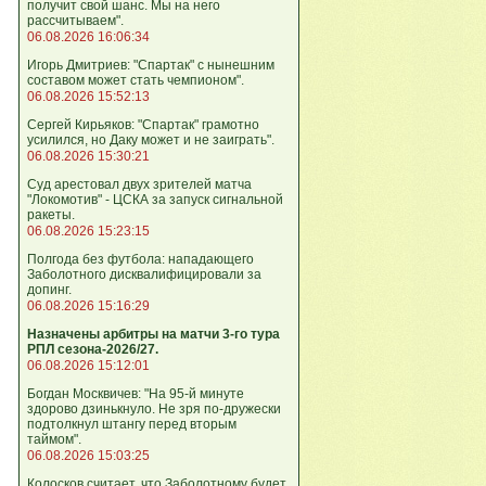
получит свой шанс. Мы на него
рассчитываем".
06.08.2026 16:06:34
Игорь Дмитриев: "Спартак" с нынешним
составом может стать чемпионом".
06.08.2026 15:52:13
Сергей Кирьяков: "Спартак" грамотно
усилился, но Даку может и не заиграть".
06.08.2026 15:30:21
Суд арестовал двух зрителей матча
"Локомотив" - ЦСКА за запуск сигнальной
ракеты.
06.08.2026 15:23:15
Полгода без футбола: нападающего
Заболотного дисквалифицировали за
допинг.
06.08.2026 15:16:29
Назначены арбитры на матчи 3-го тура
РПЛ сезона-2026/27.
06.08.2026 15:12:01
Богдан Москвичев: "На 95‑й минуте
здорово дзинькнуло. Не зря по‑дружески
подтолкнул штангу перед вторым
таймом".
06.08.2026 15:03:25
Колосков считает, что Заболотному будет