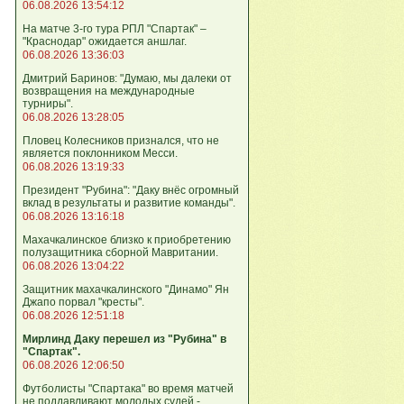
06.08.2026 13:54:12
На матче 3-го тура РПЛ "Спартак" –
"Краснодар" ожидается аншлаг.
06.08.2026 13:36:03
Дмитрий Баринов: "Думаю, мы далеки от
возвращения на международные
турниры".
06.08.2026 13:28:05
Пловец Колесников признался, что не
является поклонником Месси.
06.08.2026 13:19:33
Президент "Рубина": "Даку внёс огромный
вклад в результаты и развитие команды".
06.08.2026 13:16:18
Махачкалинское близко к приобретению
полузащитника сборной Мавритании.
06.08.2026 13:04:22
Защитник махачкалинского "Динамо" Ян
Джапо порвал "кресты".
06.08.2026 12:51:18
Мирлинд Даку перешел из "Рубина" в
"Спартак".
06.08.2026 12:06:50
Футболисты "Спартака" во время матчей
не поддавливают молодых судей -