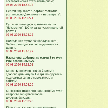
составом может стать чемпионом".
06.08.2026 15:52:13
Сергей Кирьяков: "Спартак" грамотно
усилился, но Даку может и не заиграть".
06.08.2026 15:30:21
Суд арестовал двух зрителей матча
"Локомотив" - ЦСКА за запуск сигнальной
ракеты.
06.08.2026 15:23:15
Полгода без футбола: нападающего
Заболотного дисквалифицировали за
допинг.
06.08.2026 15:16:29
Назначены арбитры на матчи 3-го тура
РПЛ сезона-2026/27.
06.08.2026 15:12:01
Богдан Москвичев: "На 95‑й минуте
здорово дзинькнуло. Не зря по‑дружески
подтолкнул штангу перед вторым
таймом".
06.08.2026 15:03:25
Колосков считает, что Заболотному будет
непросто вернуться после
дисквалификации.
06.08.2026 15:03:20
Юрист рассказала, что отстранение