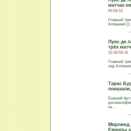
матчах не
00:59:15
Главный тре
Албанией (1:
Луис де л
трёх матч
25 00:59:15
Главный тре
над Албанией
Тарас Бу
показали,
Бывший футб
дисквалифик
на ...
Мирлинд 
Европы з