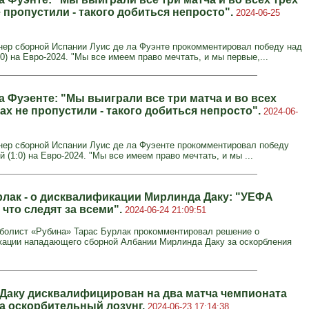
 пропустили - такого добиться непросто".
2024-06-25
нер сборной Испании Луис де ла Фуэнте прокомментировал победу над
0) на Евро-2024. "Мы все имеем право мечтать, и мы первые,...
а Фуэенте: "Мы выиграли все три матча и во всех
ах не пропустили - такого добиться непросто".
2024-06-
нер сборной Испании Луис де ла Фуэенте прокомментировал победу
 (1:0) на Евро-2024. "Мы все имеем право мечтать, и мы ...
рлак - о дисквалификации Мирлинда Даку: "УЕФА
 что следят за всеми".
2024-06-24 21:09:51
олист «Рубина» Тарас Бурлак прокомментировал решение о
ации нападающего сборной Албании Мирлинда Даку за оскорбления
Даку дисквалифицирован на два матча чемпионата
а оскорбительный лозунг.
2024-06-23 17:14:38