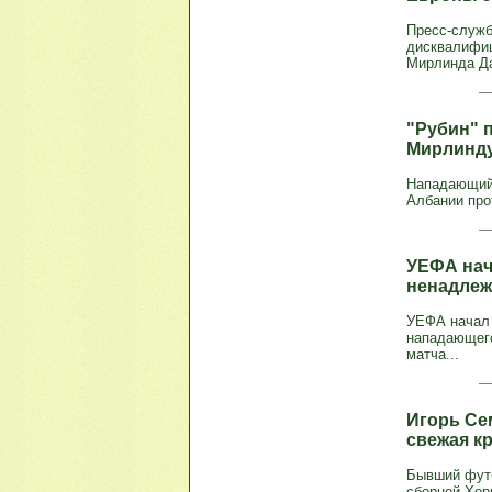
Пресс-служб
дисквалифиц
Мирлинда Дак
"Рубин" 
Мирлинду
Нападающий 
Албании про
УЕФА нач
ненадлеж
УЕФА начал 
нападающего
матча...
Игорь Се
свежая к
Бывший футб
сборной Хор