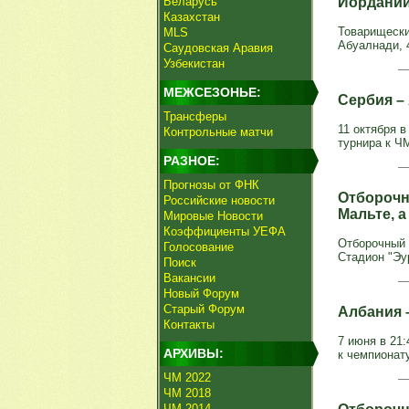
Беларусь
Иордани
Казахстан
Товарищеский
MLS
Абуалнади, 40
Саудовская Аравия
Узбекистан
МЕЖСЕЗОНЬЕ:
Сербия – 
Трансферы
11 октября 
Контрольные матчи
турнира к Ч
РАЗНОЕ:
Прогнозы от ФНК
Отборочн
Российские новости
Мальте, 
Мировые Новости
Коэффициенты УЕФА
Отборочный т
Голосование
Стадион "Эур
Поиск
Вакансии
Новый Форум
Старый Форум
Албания –
Контакты
7 июня в 21:
АРХИВЫ:
к чемпионату
ЧМ 2022
ЧМ 2018
ЧМ 2014