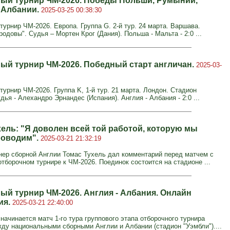
ый турнир ЧМ-2026. Победы Польши, Румынии,
 Албании.
2025-03-25 00:38:30
урнир ЧМ-2026. Европа. Группа G. 2-й тур. 24 марта. Варшава.
одовы". Судья – Мортен Крог (Дания). Польша - Мальта - 2:0 ...
ый турнир ЧМ-2026. Победный старт англичан.
2025-03-
урнир ЧМ-2026. Группа K, 1-й тур. 21 марта. Лондон. Стадион
дья - Алехандро Эрнандес (Испания). Англия - Албания - 2:0 ...
хель: "Я доволен всей той работой, которую мы
роводим".
2025-03-21 21:32:19
нер сборной Англии Томас Тухель дал комментарий перед матчем с
отборочном турнире к ЧМ-2026. Поединок состоится на стадионе ...
ый турнир ЧМ-2026. Англия - Албания. Онлайн
ия.
2025-03-21 22:40:00
 начинается матч 1-го тура группового этапа отборочного турнира
ду национальными сборными Англии и Албании (стадион "Уэмбли")....