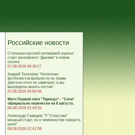
Российские новости
Степашин русской поговоркой оценил
старт московского "Динамо" в новом
сезоне.
07.08.2026 08:38:27
Андрей Талалаев: "Несколько
футболистов выбыли из-за травм.
Зрители этого не замечают, а мы
вынуждены кроить состав".
07.08.2026 00:00:46
Матч Первой лиги "Торпедо" - "Сочи"
официально перенесён на 8 августа.
06.08.2026 22:49:55
Александр Самедов: "У "Спартака"
мощный старт, но о чемпионстве говорить
рано".
06.08.2026 22:41:58