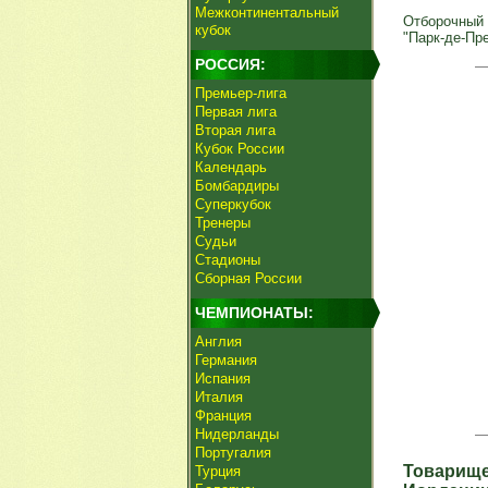
Межконтинентальный
Отборочный т
кубок
"Парк-де-Пре
РОССИЯ:
Премьер-лига
Первая лига
Вторая лига
Кубок России
Календарь
Бомбардиры
Суперкубок
Тренеры
Судьи
Стадионы
Сборная России
ЧЕМПИОНАТЫ:
Англия
Германия
Испания
Италия
Франция
Нидерланды
Португалия
Товарище
Турция