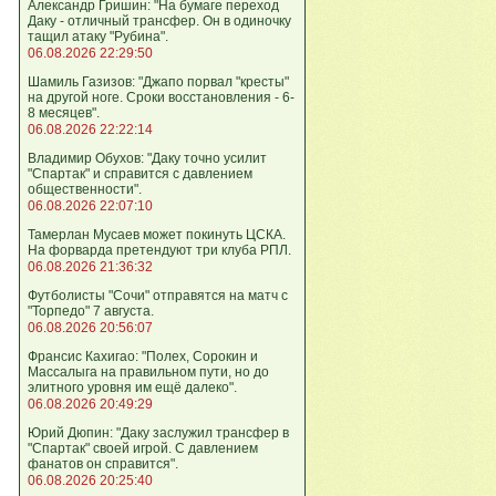
Александр Гришин: "На бумаге переход
Даку - отличный трансфер. Он в одиночку
тащил атаку "Рубина".
06.08.2026 22:29:50
Шамиль Газизов: "Джапо порвал "кресты"
на другой ноге. Сроки восстановления - 6-
8 месяцев".
06.08.2026 22:22:14
Владимир Обухов: "Даку точно усилит
"Спартак" и справится с давлением
общественности".
06.08.2026 22:07:10
Тамерлан Мусаев может покинуть ЦСКА.
На форварда претендуют три клуба РПЛ.
06.08.2026 21:36:32
Футболисты "Сочи" отправятся на матч с
"Торпедо" 7 августа.
06.08.2026 20:56:07
Франсис Кахигао: "Полех, Сорокин и
Массалыга на правильном пути, но до
элитного уровня им ещё далеко".
06.08.2026 20:49:29
Юрий Дюпин: "Даку заслужил трансфер в
"Спартак" своей игрой. С давлением
фанатов он справится".
06.08.2026 20:25:40