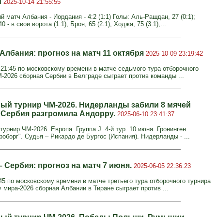
и
2025-10-14 21:55:55
 матч Албания - Иордания - 4:2 (1:1) Голы: Аль-Рашдан, 27 (0:1);
 - в свои ворота (1:1); Броя, 65 (2:1); Ходжа, 75 (3:1);...
Албания: прогноз на матч 11 октября
2025-10-09 23:19:42
в 21:45 по московскому времени в матче седьмого тура отборочного
М-2026 сборная Сербии в Белграде сыграет против команды ...
ый турнир ЧМ-2026. Нидерланды забили 8 мячей
а Сербия разгромила Андорру.
2025-06-10 23:41:37
урнир ЧМ-2026. Европа. Группа J. 4-й тур. 10 июня. Гронинген.
оборг". Судья – Рикардо де Бургос (Испания). Нидерланды - ...
 Сербия: прогноз на матч 7 июня.
2025-06-05 22:36:23
45 по московскому времени в матче третьего тура отборочного турнира
 мира-2026 сборная Албании в Тиране сыграет против ...