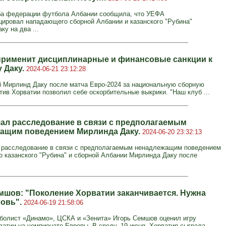
а федерации футбола Албании сообщила, что УЕФА
ировал нападающего сборной Албании и казанского "Рубина"
у на два ...
применит дисциплинарные и финансовые санкции к
 Даку.
2024-06-21 23:12:28
Мирлинд Даку после матча Евро-2024 за национальную сборную
тив Хорватии позволил себе оскорбительные выкрики. "Наш клуб ...
ал расследование в связи с предполагаемым
ащим поведением Мирлинда Даку.
2024-06-20 23:32:13
расследование в связи с предполагаемым ненадлежащим поведением
 казанского "Рубина" и сборной Албании Мирлинда Даку после
мшов: "Поколение Хорватии заканчивается. Нужна
ровь".
2024-06-19 21:58:06
олист «Динамо», ЦСКА и «Зенита» Игорь Семшов оценил игру
ватии на чемпионате Европы. В среду, 19 июня, Хорватия сыграла