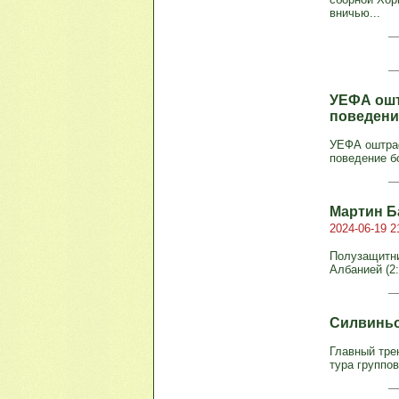
вничью...
УЕФА ошт
поведени
УЕФА оштра
поведение б
Мартин Б
2024-06-19 2
Полузащитни
Албанией (2:
Силвиньо
Главный тре
тура группов