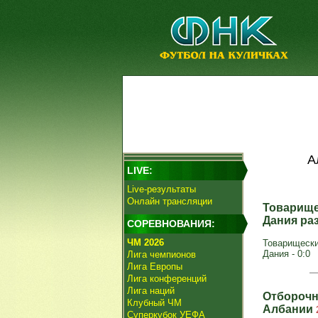
А
LIVE:
Live-результаты
Онлайн трансляции
Товарище
Дания ра
СОРЕВНОВАНИЯ:
ЧМ 2026
Товарищеские
Дания - 0:0
Лига чемпионов
Лига Европы
Лига конференций
Лига наций
Отборочн
Клубный ЧМ
Албании
Суперкубок УЕФА