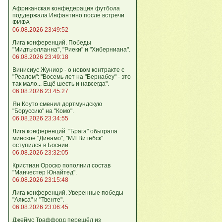
Африканская конфедерация футбола
поддержала Инфантино после встречи
ФИФА.
06.08.2026 23:49:52
Лига кoнференций. Победы
"Мидтьюлланна", "Риеки" и "Хиберниана".
06.08.2026 23:49:18
Винисиус Жуниор - о новом контракте с
"Реалом": "Восемь лет на "Бернабеу" - это
так мало... Ещё шесть и навсегда".
06.08.2026 23:45:27
Ян Коуто сменил дортмундскую
"Боруссию" на "Комо".
06.08.2026 23:34:55
Лига кoнференций. "Брага" обыграла
минское "Динамо", "МЛ Витебск"
оступился в Боснии.
06.08.2026 23:32:05
Кристиан Ороско пополнил состав
"Манчестер Юнайтед".
06.08.2026 23:15:48
Лига кoнференций. Уверенные победы
"Аякса" и "Твенте".
06.08.2026 23:06:45
Джеймс Траффорд перешёл из