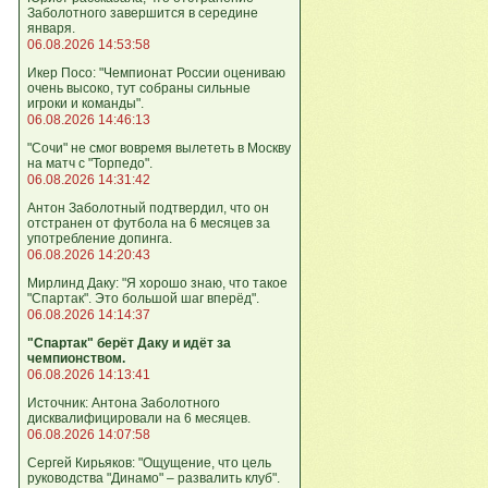
Заболотного завершится в середине
января.
06.08.2026 14:53:58
Икер Посо: "Чемпионат России оцениваю
очень высоко, тут собраны сильные
игроки и команды".
06.08.2026 14:46:13
"Сочи" не смог вовремя вылететь в Москву
на матч с "Торпедо".
06.08.2026 14:31:42
Антон Заболотный подтвердил, что он
отстранен от футбола на 6 месяцев за
употребление допинга.
06.08.2026 14:20:43
Мирлинд Даку: "Я хорошо знаю, что такое
"Спартак". Это большой шаг вперёд".
06.08.2026 14:14:37
"Спартак" берёт Даку и идёт за
чемпионством.
06.08.2026 14:13:41
Источник: Антона Заболотного
дисквалифицировали на 6 месяцев.
06.08.2026 14:07:58
Сергей Кирьяков: "Ощущение, что цель
руководства "Динамо" – развалить клуб".