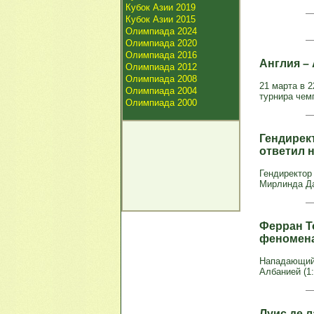
Кубок Азии 2019
Кубок Азии 2015
Олимпиада 2024
Олимпиада 2020
Олимпиада 2016
Англия – 
Олимпиада 2012
Олимпиада 2008
21 марта в 2
Олимпиада 2004
турнира чем
Олимпиада 2000
Гендирект
ответил 
Гендиректор
Мирлинда Дак
Ферран Т
феномен
Нападающий 
Албанией (1:
Луис де л