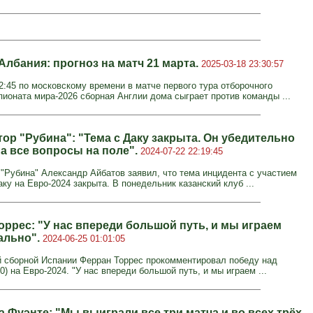
Албания: прогноз на матч 21 марта.
2025-03-18 23:30:57
2:45 по московскому времени в матче первого тура отборочного
пионата мира-2026 сборная Англии дома сыграет против команды ...
ор "Рубина": "Тема с Даку закрыта. Он убедительно
на все вопросы на поле".
2024-07-22 22:19:45
 "Рубина" Александр Айбатов заявил, что тема инцидента с участием
у на Евро-2024 закрыта. В понедельник казанский клуб ...
оррес: "У нас впереди большой путь, и мы играем
ально".
2024-06-25 01:01:05
сборной Испании Ферран Торрес прокомментировал победу над
0) на Евро-2024. "У нас впереди большой путь, и мы играем ...
а Фуэнте: "Мы выиграли все три матча и во всех трёх