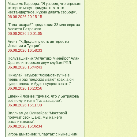
Массимо Каррера: "Я уверен, что игрокам,
которые могут придумать что-то
нестандартное, нужно давать свободу".
06.08.2026 20:15:15
"Галатасарай" предложил 33 млн евро за
Алексея Батракова.
06.08.2026 20:01:05
Агент: "К Дркушичу есть интерес из
Испании и Турции".
06.08.2026 16:58:33
Полузащитник "Атлетико Минейро" Алан
Франко интересен двум клубам РПЛ.
06.08.2026 16:44:43
Николай Наумов: "Локомотиву" не в
первый раз предсказывают крах, а он
существовал и будет существовать".
06.08.2026 16:23:56
Евгений Ловчев: "Думаю, что у Батракова
всё получится в "Галатасарае".
06.08.2026 16:11:08
Виллиам де Оливейра: "Мостовой
получит свой шанс. Мы на него
рассчитываем".
06.08.2026 16:06:34
Игорь Дмитриев: "Спартак" с нынешним