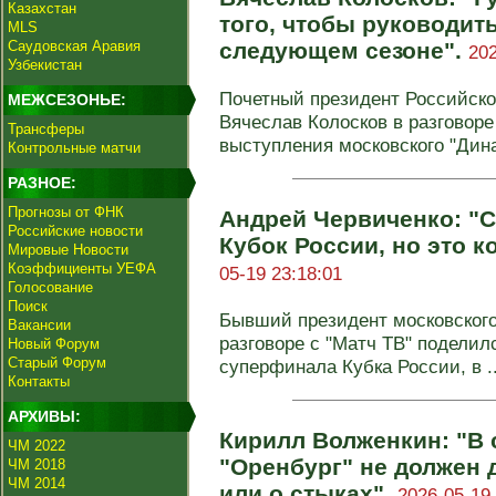
Казахстан
того, чтобы руководит
MLS
Саудовская Аравия
следующем сезоне".
202
Узбекистан
Почетный президент Российско
МЕЖСЕЗОНЬЕ:
Вячеслав Колосков в разговоре
Трансферы
выступления московского "Динам
Контрольные матчи
РАЗНОЕ:
Прогнозы от ФНК
Андрей Червиченко: "С
Российские новости
Кубок России, но это 
Мировые Новости
Коэффициенты УЕФА
05-19 23:18:01
Голосование
Поиск
Бывший президент московского
Вакансии
разговоре с "Матч ТВ" подели
Новый Форум
Старый Форум
суперфинала Кубка России, в ..
Контакты
АРХИВЫ:
Кирилл Волженкин: "В
ЧМ 2022
"Оренбург" не должен 
ЧМ 2018
ЧМ 2014
или о стыках".
2026-05-19 