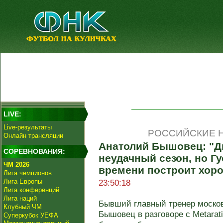
LIVE:
Live-результаты
РОССИЙСКИЕ Н
Онлайн трансляции
Анатолий Бышовец: "Д
СОРЕВНОВАНИЯ:
неудачный сезон, но Г
ЧМ 2026
времени построит хор
Лига чемпионов
Лига Европы
23:50:18
Лига конференций
Лига наций
Бывший главный тренер москов
Клубный ЧМ
Бышовец в разговоре с Metarat
Суперкубок УЕФА