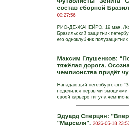
Футболисты "Зенита" С
состав сборной Бразил
00:27:56
РИО-ДЕ-ЖАНЕЙРО, 19 мая. /Ко
Бразильский защитник петербур
его одноклубник полузащитник 
Максим Глушенков: "По
тяжёлая дорога. Осозн
чемпионства придёт чу
Нападающий петербургского "З
поделился первыми эмоциями 
своей карьере титула чемпиона 
Эдуард Сперцян: "Впе
"Марселя".
2026-05-18 23:5