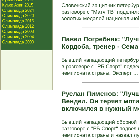
Словенский защитник петербург
Кубок Азии 2015
Олимпиада 2024
разговоре с "Матч ТВ" подели
Олимпиада 2020
золотых медалей национальной 
Олимпиада 2016
Олимпиада 2012
Олимпиада 2008
Олимпиада 2004
Павел Погребняк: "Лучш
Олимпиада 2000
Кордоба, тренер - Сема
Бывший нападающий петербургс
в разговоре с "РБ Спорт" подв
чемпионата страны. Эксперт ...
Руслан Пименов: "Лучш
Вендел. Он теряет моти
включился в нужный м
Бывший нападающий сборной 
разговоре с "РБ Спорт" подвел
чемпионата страны и назвал луч