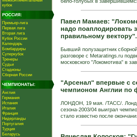
Межконтинентальный
бело-голубых в завершившемся
кубок
РОССИЯ:
Павел Мамаев: "Локомо
Премьер-лига
надо поаплодировать за
Первая лига
Вторая лига
правильному вектору"
Кубок России
Календарь
Бывший полузащитник сборной
Бомбардиры
Суперкубок
разговоре с Metaratings.ru под
Тренеры
московского "Локомотива" в за
Судьи
Стадионы
Сборная России
"Арсенал" впервые с се
ЧЕМПИОНАТЫ:
чемпионом Англии по 
Англия
Германия
ЛОНДОН, 19 мая. /ТАСС/. Лонд
Испания
Италия
сезона-2003/04 выиграл чемпи
Франция
стало известно после окончания
Нидерланды
Португалия
Турция
Беларусь
Вячеслав Колосков: "Г