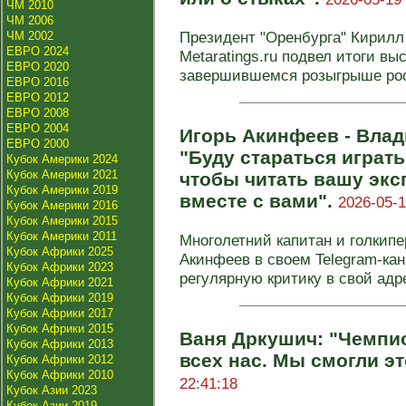
ЧМ 2010
ЧМ 2006
Президент "Оренбурга" Кирилл 
ЧМ 2002
ЕВРО 2024
Metaratings.ru подвел итоги в
ЕВРО 2020
завершившемся розыгрыше росс
ЕВРО 2016
ЕВРО 2012
ЕВРО 2008
ЕВРО 2004
Игорь Акинфеев - Вла
ЕВРО 2000
"Буду стараться играт
Кубок Америки 2024
Кубок Америки 2021
чтобы читать вашу эксп
Кубок Америки 2019
вместе с вами".
2026-05-1
Кубок Америки 2016
Кубок Америки 2015
Кубок Америки 2011
Многолетний капитан и голкип
Кубок Африки 2025
Акинфеев в своем Telegram-кан
Кубок Африки 2023
регулярную критику в свой адр
Кубок Африки 2021
Кубок Африки 2019
Кубок Африки 2017
Кубок Африки 2015
Ваня Дркушич: "Чемпио
Кубок Африки 2013
всех нас. Мы смогли эт
Кубок Африки 2012
Кубок Африки 2010
22:41:18
Кубок Азии 2023
Кубок Азии 2019