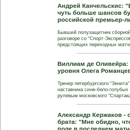
Андрей Канчельскис: "
чуть больше шансов бу
российской премьер-л
Бывший полузащитник сборной
разговоре со "Спорт-Экспресс
предстоящих переходных матчей
Виллиам де Оливейра: 
уровня Олега Романце
Тренер петербургского "Зенит
наставника сине-бело-голубых
рулевым московского "Спартака"
Александр Кержаков - 
брата: "Мне обидно, ч
поле в последнем матч