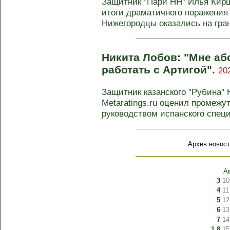
Защитник "Пари НН" Илья Кирш
итоги драматичного поражения 
Нижегородцы оказались на грани
Никита Лобов: "Мне а
работать с Артигой".
20
Защитник казанского "Рубина" 
Metaratings.ru оценил промежу
руководством испанского специ
Архив новост
А
3
10
4
11
5
12
6
13
7
14
1
8
15