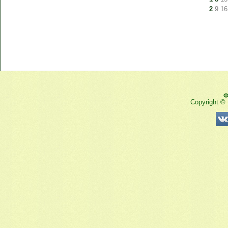
2
9
16
Ф
Copyright ©