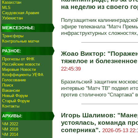
Казахстан
на неделю из своего г
MLS
Саудовская Аравия
Узбекистан
Полузащитник калининградской
эфире телеканала "Матч Премь
МЕЖСЕЗОНЬЕ:
инфраструктурных сложностях, 
Трансферы
Контрольные матчи
РАЗНОЕ:
Жоао Виктор: "Поражен
Прогнозы от ФНК
тяжелое и болезненное
Российские новости
22:45:39
Мировые Новости
Коэффициенты УЕФА
Голосование
Бразильский защитник московс
Поиск
интервью "Матч ТВ" подвел ит
Вакансии
против столичного "Спартака" в 
Новый Форум
Старый Форум
Контакты
Игорь Шалимов: "Мане
АРХИВЫ:
устоялась, команда пр
ЧМ 2022
соперника".
ЧМ 2018
2026-05-13 22:
ЧМ 2014