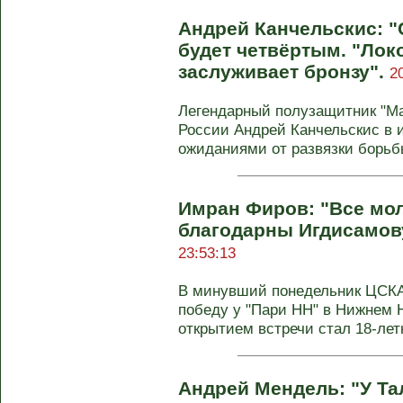
Андрей Канчельскис: "
будет четвёртым. "Лок
заслуживает бронзу".
2
Легендарный полузащитник "М
России Андрей Канчельскис в 
ожиданиями от развязки борьбы
Имран Фиров: "Все мо
благодарны Игдисамов
23:53:13
В минувший понедельник ЦСКА 
победу у "Пари НН" в Нижнем Н
открытием встречи стал 18-летн
Андрей Мендель: "У Т