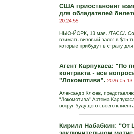
США приостановят взи
для обладателей билет
20:24:55
НЬЮ-ЙОРК, 13 мая. /ТАСС/. С
взимать визовый залог в $15 ты
которые прибудут в страну для 
Агент Карпукаса: "По 
контракта - все вопрос
"Локомотива".
2026-05-13 
Александр Клюев, представля
"Локомотива" Артема Карпукас
вокруг будущего своего клиента 
Кирилл Набабкин: "От 
заключительном матче 