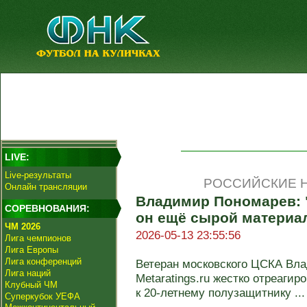
LIVE:
Live-результаты
РОССИЙСКИЕ Н
Онлайн трансляции
Владимир Пономарев: "
СОРЕВНОВАНИЯ:
он ещё сырой материал,
ЧМ 2026
2026-05-13 23:55:56
Лига чемпионов
Лига Европы
Лига конференций
Ветеран московского ЦСКА Вл
Лига наций
Metaratings.ru жестко отреаги
Клубный ЧМ
к 20-летнему полузащитнику ...
Суперкубок УЕФА