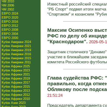
ЧМ 2010
Известный российский специа
ЧМ 2006
"РБ Спорт" подвел итоги матча
ЧМ 2002
ЕВРО 2024
"Спартаком" и казанским "Рубин
ЕВРО 2020
ЕВРО 2016
ЕВРО 2012
Максим Осипенко выст
ЕВРО 2008
ЕВРО 2004
РФС по делу об инциде
ЕВРО 2000
"Краснодаром".
2026-05-1
Кубок Америки 2024
Кубок Америки 2021
Кубок Америки 2019
Защитник столичного "Динамо"
Кубок Америки 2016
участие в ближайшем заседан
Кубок Америки 2015
комитета Российского футбольно
Кубок Америки 2011
Кубок Африки 2025
Кубок Африки 2023
Кубок Африки 2021
Глава судейства РФС: 
Кубок Африки 2019
Кубок Африки 2017
правильно, когда отме
Кубок Африки 2015
Облякову после подска
Кубок Африки 2013
Кубок Африки 2012
21:51:24
Кубок Африки 2010
Кубок Азии 2023
Председатель департамента су
Кубок Азии 2019