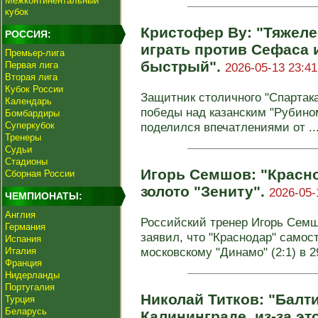
Межконтинентальный
кубок
Кристофер Ву: "Тяжеле
РОССИЯ:
играть против Сефаса и
Премьер-лига
быстрый".
Первая лига
2026-05-13 23:41
Вторая лига
Кубок России
Защитник столичного "Спартак
Календарь
победы над казанским "Рубином
Бомбардиры
Суперкубок
поделился впечатлениями от ..
Тренеры
Судьи
Стадионы
Игорь Семшов: "Красн
Сборная России
золото "Зениту".
2026-05-
ЧЕМПИОНАТЫ:
Англия
Российский тренер Игорь Семш
Германия
заявил, что "Краснодар" самос
Испания
московскому "Динамо" (2:1) в 29
Италия
Франция
Нидерланды
Португалия
Николай Титков: "Балти
Турция
Беларусь
Калининграде, из-за эт