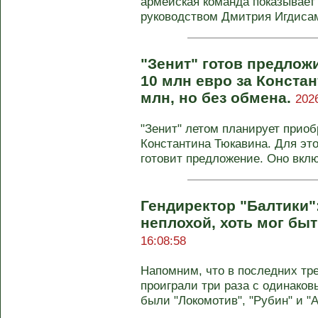
армейская команда показывает
руководством Дмитрия Игдисамо
"Зенит" готов предлож
10 млн евро за Конста
млн, но без обмена.
202
"Зенит" летом планирует прио
Константина Тюкавина. Для это
готовит предложение. Оно включ
Гендиректор "Балтики"
неплохой, хоть мог бы
16:08:58
Напомним, что в последних тр
проиграли три раза с одинаков
были "Локомотив", "Рубин" и "Ак