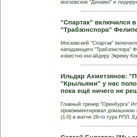
московское "Динамо" и лидир
"Спартак" включился в
"Трабзонспора" Фелипе
Московский "Спартак" включилс
нападающего "Трабзонспора" Фе
известно инсайдеру Экрему Кону
Ильдар Ахметзянов: "
"Крыльями" у нас пол
пока ещё ничего не ре
Главный тренер "Оренбурга" И
прокомментировал домашнюю п
(1:0) в матче 29-го тура РПЛ. 