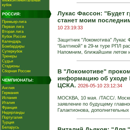
Межконтинентальный
кубок
Лукас Фассон: "Будет г
РОССИЯ:
станет моим последни
Премьер-лига
Первая лига
10 23:19:33
Вторая лига
Кубок России
Защитник "Локомотива" Лукас 
Календарь
"Балтикой" в 29-м туре РПЛ ра
Бомбардиры
Суперкубок
Напомним, ближайшим летом ис
Тренеры
Судьи
Стадионы
В "Локомотиве" проко
Сборная России
информацию об уходе 
ЧЕМПИОНАТЫ:
ЦСКА.
2026-05-10 23:12:34
Англия
Германия
МОСКВА, 10 мая. /ТАСС/. Моск
Испания
Италия
заявление по будущему главно
Франция
Галактионова, дополнительных 
Нидерланды
Португалия
Турция
Беларусь
Виталий Дьяков: "Для 