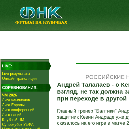
LIVE:
Live-результаты
РОССИЙСКИЕ Н
Онлайн трансляции
Андрей Талалаев - о К
СОРЕВНОВАНИЯ:
взгляд, не так должна 
ЧМ 2026
при переходе в другой
Лига чемпионов
Лига Европы
Лига конференций
Главный тренер "Балтики" Андр
Лига наций
защитник Кевин Андраде уже ду
Клубный ЧМ
сказалось на его игре в матче 29
Суперкубок УЕФА