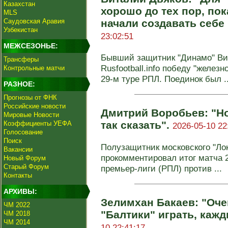
Казахстан
хорошо до тех пор, пок
MLS
Саудовская Аравия
начали создавать себ
Узбекистан
23:02:51
МЕЖСЕЗОНЬЕ:
Бывший защитник "Динамо" Ви
Трансферы
Rusfootball.info победу "желез
Контрольные матчи
29-м туре РПЛ. Поединок был ..
РАЗНОЕ:
Прогнозы от ФНК
Российские новости
Дмитрий Воробьев: "Н
Мировые Новости
так сказать".
Коэффициенты УЕФА
2026-05-10 22
Голосование
Поиск
Полузащитник московского "Ло
Вакансии
прокомментировал итог матча 2
Новый Форум
Старый Форум
премьер‑лиги (РПЛ) против ...
Контакты
АРХИВЫ:
Зелимхан Бакаев: "Оче
ЧМ 2022
"Балтики" играть, каж
ЧМ 2018
ЧМ 2014
10 22:41:17