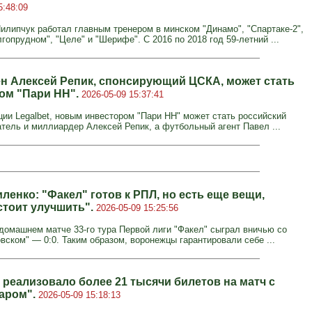
5:48:09
илипчук работал главным тренером в минском "Динамо", "Спартаке-2",
опрудном", "Целе" и "Шерифе". С 2016 по 2018 год 59-летний ...
н Алексей Репик, спонсирующий ЦСКА, может стать
ом "Пари НН".
2026-05-09 15:37:41
ии Legalbet, новым инвестором "Пари НН" может стать российский
тель и миллиардер Алексей Репик, а футбольный агент Павел ...
ленко: "Факел" готов к РПЛ, но есть еще вещи,
стоит улучшить".
2026-05-09 15:25:56
 домашнем матче 33-го тура Первой лиги "Факел" сыграл вничью со
вском" — 0:0. Таким образом, воронежцы гарантировали себе ...
 реализовало более 21 тысячи билетов на матч с
аром".
2026-05-09 15:18:13