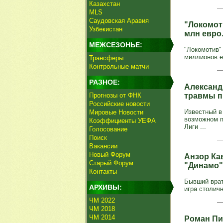
Казахстан
MLS
Саудовская Аравия
"Локомот
Узбекистан
млн евро
МЕЖСЕЗОНЬЕ:
"Локомотив"
миллионов ев
Трансферы
Контрольные матчи
РАЗНОЕ:
Александ
Прогнозы от ФНК
травмы п
Российские новости
Известный в
Мировые Новости
возможном 
Коэффициенты УЕФА
Лиги ...
Голосование
Поиск
Вакансии
Новый Форум
Анзор Ка
Старый Форум
"Динамо"
Контакты
Бывший врат
АРХИВЫ:
игра столичн
ЧМ 2022
ЧМ 2018
ЧМ 2014
Роман Пи