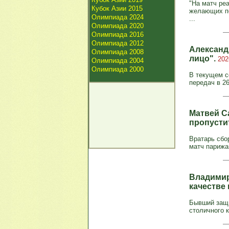
"На матч ре
Кубок Азии 2015
желающих по
Олимпиада 2024
...
Олимпиада 2020
Олимпиада 2016
Олимпиада 2012
Александ
Олимпиада 2008
лицо".
202
Олимпиада 2004
Олимпиада 2000
В текущем с
передач в 26
Матвей С
пропусти
Вратарь сбо
матч парижа
Владимир 
качестве
Бывший защи
столичного к