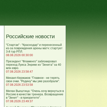
Российские новости
"Спартак" - "Краснодар" и перенесенный
из-за повреждения арены матч: стартует
3-й тур РПЛ.
08.08.2026 00:30:00
Президент "Фламенго" заблокировал
переход Луиса Энрике из "Зенита" за 40
млн евро.
07.08.2026 23:58:47
Михаил Кержаков: "Главное - не терять
свои очки. "Родину" мы уже разобрали".
07.08.2026 23:53:58
Милан Вьештица: "Очень хочу вернуться в
Россию в качестве тренера. Возвращение
в "Зенит" - в приоритете".
07.08.2026 23:49:37