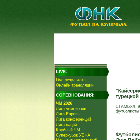
LIVE:
Live-результаты
Онлайн трансляции
"Кайсери
СОРЕВНОВАНИЯ:
турецкой
ЧМ 2026
СТАМБУЛ, 9 
Лига чемпионов
футболисты 
Лига Европы
...
Лига конференций
Лига наций
Клубный ЧМ
Футболис
Суперкубок УЕФА