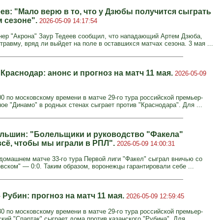
ев: "Мало верю в то, что у Дзюбы получится сыграть
м сезоне".
2026-05-09 14:17:54
нер "Акрона" Заур Тедеев сообщил, что нападающий Артем Дзюба,
равму, вряд ли выйдет на поле в оставшихся матчах сезона. 3 мая ...
Краснодар: анонс и прогноз на матч 11 мая.
2026-05-09
00 по московскому времени в матче 29-го тура российской премьер-
ое "Динамо" в родных стенах сыграет против "Краснодара". Для ...
льшин: "Болельщики и руководство "Факела"
всё, чтобы мы играли в РПЛ".
2026-05-09 14:00:31
 домашнем матче 33-го тура Первой лиги "Факел" сыграл вничью со
вском" — 0:0. Таким образом, воронежцы гарантировали себе ...
 Рубин: прогноз на матч 11 мая.
2026-05-09 12:59:45
30 по московскому времени в матче 29-го тура российской премьер-
кий "Спартак" сыграет дома против казанского "Рубина". Для ...