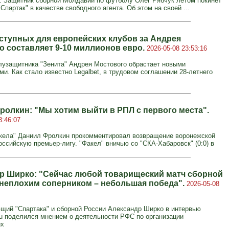
. Защитник сборной Молдавии по футболу Олег Рябчук летом покинет
Спартак" в качестве свободного агента. Об этом на своей ...
ступных для европейских клубов за Андрея
о составляет 9-10 миллионов евро.
2026-05-08 23:53:16
узащитника "Зенита" Андрея Мостового обрастает новыми
и. Как стало известно Legalbet, в трудовом соглашении 28-летнего
ролкин: "Мы хотим выйти в РПЛ с первого места".
3:46:07
кела" Даниил Фролкин прокомментировал возвращение воронежской
оссийскую премьер-лигу. "Факел" вничью со "СКА-Хабаровск" (0:0) в
р Ширко: "Сейчас любой товарищеский матч сборной
 неплохим соперником – небольшая победа".
2026-05-08
щий "Спартака" и сборной России Александр Ширко в интервью
.ru поделился мнением о деятельности РФС по организации
их