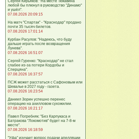
Сергей Кирьяков: "На месте Тюкавина
любой бы плюнул в руководство "Динамо"
и ушёл".
07.08.2026 20:09:15
На матч "Спартак" - "Краснодар" продано
почти 35 тысяч билетов.
07.08.2026 17:01:14
Курбан Расулов: "Надеюсь, что буду
дальше играть после возвращения
Лунева".
07.08.2026 16:51:07
Сергей Гуренко: "Краснодар" не стал
слабее из-за потери Кордобы и
Сперцяна".
07.08.2026 16:37:57
ПСЖ может расстаться с Сафоновым или
Шевалье в 2027 году - газета.
07.08.2026 16:23:54
Даниил Зорин успешно перенес
операцию на ахилловом сухожилии.
07.08.2026 16:21:17
Павел Погребняк: "Без Карпукаса и
Батракова "Локомотив" будет на 7-8-м
месте".
07.08.2026 16:18:59
"Уфа" изучает вопрос подачи апелляции