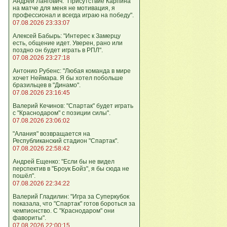
Андрей Лангович: "Присутствие Карпина
на матче для меня не мотивация, я
профессионал и всегда играю на победу".
07.08.2026 23:33:07
Алексей Бабырь: "Интерес к Замерцу
есть, общение идет. Уверен, рано или
поздно он будет играть в РПЛ".
07.08.2026 23:27:18
Антонио Рубенс: "Любая команда в мире
хочет Неймара. Я бы хотел побольше
бразильцев в "Динамо".
07.08.2026 23:16:45
Валерий Кечинов: "Спартак" будет играть
с "Краснодаром" с позиции силы".
07.08.2026 23:06:02
"Алания" возвращается на
Республиканский стадион "Спартак".
07.08.2026 22:58:42
Андрей Ещенко: "Если бы не видел
перспектив в "Броук Бойз", я бы сюда не
пошёл".
07.08.2026 22:34:22
Валерий Гладилин: "Игра за Суперкубок
показала, что "Спартак" готов бороться за
чемпионство. С "Краснодаром" они
фавориты".
07.08.2026 22:00:15