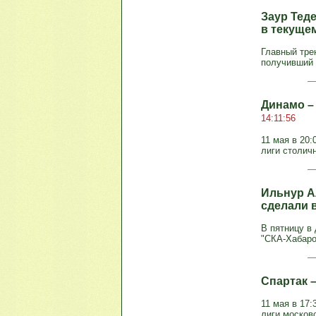
Заур Теде
в текуще
Главный тре
получивший т
Динамо – 
14:11:56
11 мая в 20:
лиги столичн
Ильнур А
сделали 
В пятницу в
"СКА-Хабаро
Спартак –
11 мая в 17:
лиги московс