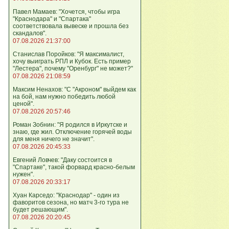
Павел Мамаев: "Хочется, чтобы игра
"Краснодара" и "Спартака"
соответствовала вывеске и прошла без
скандалов".
07.08.2026 21:37:00
Станислав Поройков: "Я максималист,
хочу выиграть РПЛ и Кубок. Есть пример
"Лестера", почему "Оренбург" не может?"
07.08.2026 21:08:59
Максим Ненахов: "С "Акроном" выйдем как
на бой, нам нужно победить любой
ценой".
07.08.2026 20:57:46
Роман Зобнин: "Я родился в Иркутске и
знаю, где жил. Отключение горячей воды
для меня ничего не значит".
07.08.2026 20:45:33
Евгений Ловчев: "Даку состоится в
"Спартаке", такой форвард красно-белым
нужен".
07.08.2026 20:33:17
Хуан Карседо: "Краснодар" - один из
фаворитов сезона, но матч 3-го тура не
будет решающим".
07.08.2026 20:20:45