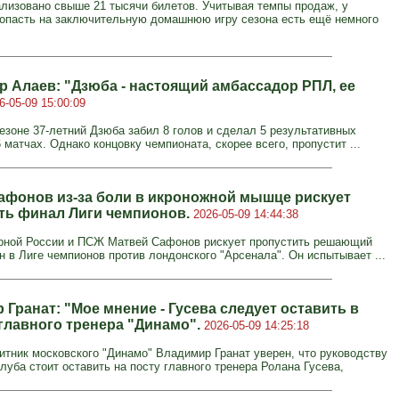
ализовано свыше 21 тысячи билетов. Учитывая темпы продаж, у
пасть на заключительную домашнюю игру сезона есть ещё немного
р Алаев: "Дзюба - настоящий амбассадор РПЛ, ее
6-05-09 15:00:09
езоне 37-летний Дзюба забил 8 голов и сделал 5 результативных
 матчах. Однако концовку чемпионата, скорее всего, пропустит ...
афонов из-за боли в икроножной мышце рискует
ть финал Лиги чемпионов.
2026-05-09 14:44:38
рной России и ПСЖ Матвей Сафонов рискует пропустить решающий
н в Лиге чемпионов против лондонского "Арсенала". Он испытывает ...
Гранат: "Мое мнение - Гусева следует оставить в
 главного тренера "Динамо".
2026-05-09 14:25:18
тник московского "Динамо" Владимир Гранат уверен, что руководству
луба стоит оставить на посту главного тренера Ролана Гусева,