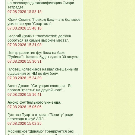
на месячную дисквалификацию Омари
Тетрадзе.
07.08.2026 15:58:15
Юрий Семин: "Приход Даку – это большое
усиление для "Спартака".
07.08.2026 15:48:18
Георгий Джикия: "Локомотив" должен
бороться за самые высокие места".
07.08.2026 15:31:08
Центр развития футбола на базе
"Рубина" в Казани будет сдан к 30 августа.
07.08.2026 15:30:31
Пловец Колесников назвал смешанными
ощущения от ЧМ по футболу.
07.08.2026 15:24:39
Агент Джапо: "Ситуация сложная - Ян
порвал "кресты" на другой ноге".
07.08.2026 15:16:41
Анонс футбольного уик-энда.
07.08.2026 15:06:06
Густаво Пуэрта отказал "Зениту" ради
перехода в клуб АПЛ.
07.08.2026 15:02:25
Московское "Динамо" тренируется без