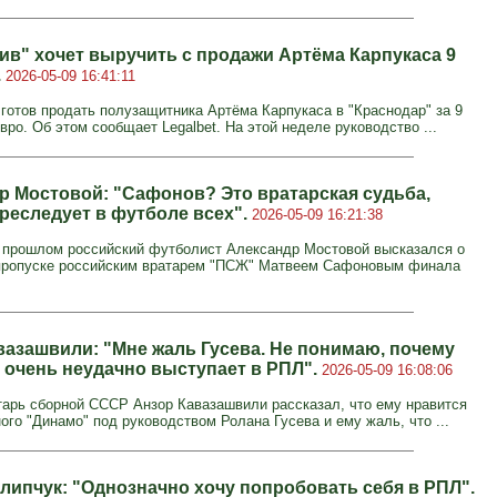
ив" хочет выручить с продажи Артёма Карпукаса 9
.
2026-05-09 16:41:11
 готов продать полузащитника Артёма Карпукаса в "Краснодар" за 9
ро. Об этом сообщает Legalbet. На этой неделе руководство ...
р Мостовой: "Сафонов? Это вратарская судьба,
реследует в футболе всех".
2026-05-09 16:21:38
 прошлом российский футболист Александр Мостовой высказался о
пропуске российским вратарем "ПСЖ" Матвеем Сафоновым финала
вазашвили: "Мне жаль Гусева. Не понимаю, почему
 очень неудачно выступает в РПЛ".
2026-05-09 16:08:06
арь сборной СССР Анзор Кавазашвили рассказал, что ему нравится
ого "Динамо" под руководством Ролана Гусева и ему жаль, что ...
липчук: "Однозначно хочу попробовать себя в РПЛ".