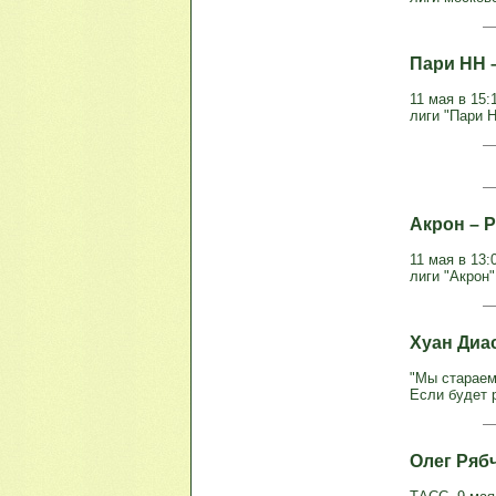
Пари НН –
11 мая в 15:
лиги "Пари 
Акрон – Р
11 мая в 13:
лиги "Акрон"
Хуан Диас
"Мы стараем
Если будет р
Олег Рябч