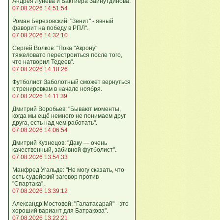
Андрея Лунева и Бактиера Зайнутдинова.
07.08.2026 14:51:54
Роман Березовский: "Зенит" - явный
фаворит на победу в РПЛ".
07.08.2026 14:32:10
Сергей Волков: "Пока "Акрону"
тяжеловато перестроиться после того,
что натворил Тедеев".
07.08.2026 14:18:26
Футболист Заболотный сможет вернуться
к тренировкам в начале ноября.
07.08.2026 14:11:39
Дмитрий Воробьев: "Бывают моменты,
когда мы ещё немного не понимаем друг
друга, есть над чем работать".
07.08.2026 14:06:54
Дмитрий Кузнецов: "Даку — очень
качественный, забивной футболист".
07.08.2026 13:54:33
Манфред Угальде: "Не могу сказать, что
есть судейский заговор против
"Спартака".
07.08.2026 13:39:12
Александр Мостовой: "Галатасарай" - это
хороший вариант для Батракова".
07.08.2026 13:22:21