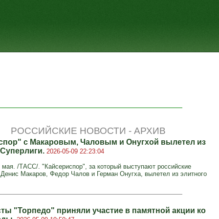
РОССИЙСКИЕ НОВОСТИ - АРХИВ
спор" с Макаровым, Чаловым и Онугхой вылетел из
 Суперлиги.
2026-05-09 22:23:04
мая. /ТАСС/. "Кайсериспор", за который выступают российские
Денис Макаров, Федор Чалов и Герман Онугха, вылетел из элитного
ты "Торпедо" приняли участие в памятной акции ко