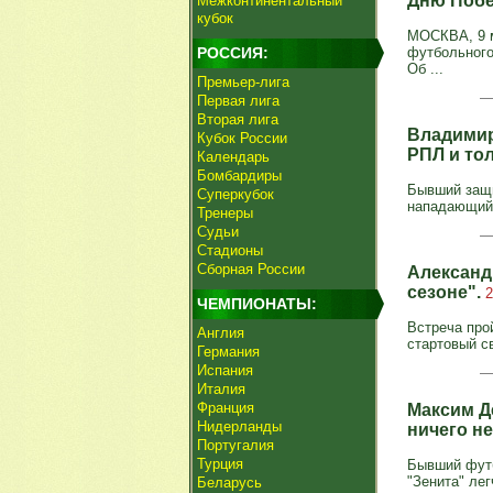
Дню Поб
Межконтинентальный
кубок
МОСКВА, 9 м
РОССИЯ:
футбольного
Об ...
Премьер-лига
Первая лига
Вторая лига
Владимир
Кубок России
РПЛ и тол
Календарь
Бомбардиры
Бывший защи
Суперкубок
нападающий 
Тренеры
Судьи
Стадионы
Сборная России
Александ
сезоне".
2
ЧЕМПИОНАТЫ:
Встреча про
Англия
стартовый св
Германия
Испания
Италия
Франция
Максим Де
Нидерланды
ничего н
Португалия
Турция
Бывший футб
"Зенита" лег
Беларусь