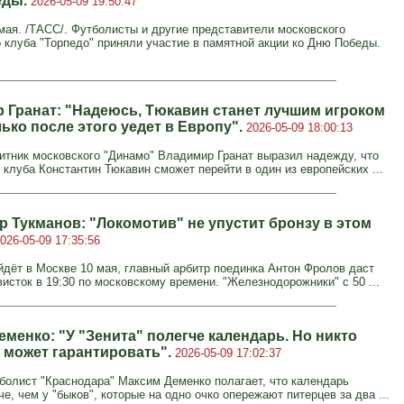
еды.
2026-05-09 19:50:47
ая. /ТАСС/. Футболисты и другие представители московского
 клуба "Торпедо" приняли участие в памятной акции ко Дню Победы.
 Гранат: "Надеюсь, Тюкавин станет лучшим игроком
ько после этого уедет в Европу".
2026-05-09 18:00:13
тник московского "Динамо" Владимир Гранат выразил надежду, что
клуба Константин Тюкавин сможет перейти в один из европейских ...
р Тукманов: "Локомотив" не упустит бронзу в этом
026-05-09 17:35:56
йдёт в Москве 10 мая, главный арбитр поединка Антон Фролов даст
исток в 19:30 по московскому времени. "Железнодорожники" с 50 ...
менко: "У "Зенита" полегче календарь. Но никто
е может гарантировать".
2026-05-09 17:02:37
олист "Краснодара" Максим Деменко полагает, что календарь
че, чем у "быков", которые на одно очко опережают питерцев за два ...