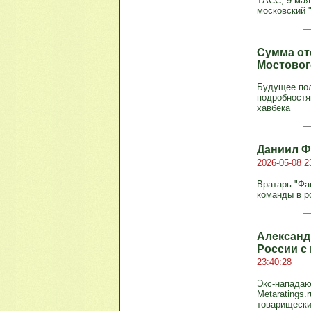
ТАСС, 9 мая
московский "
Сумма от
Мостовог
Будущее пол
подробностям
хавбека
Даниил Ф
2026-05-08 2
Вратарь "Фа
команды в р
Александ
России с
23:40:28
Экс-нападаю
Metaratings
товарищеск