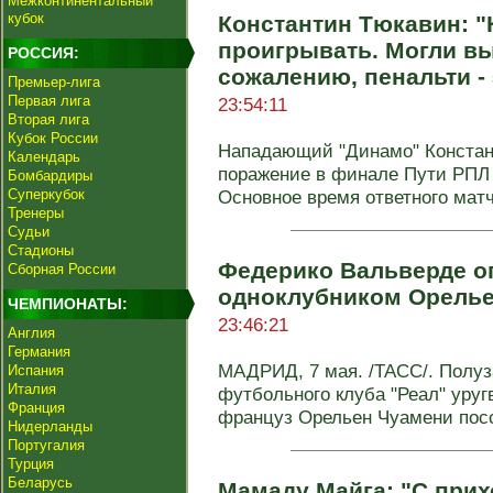
Межконтинентальный
кубок
Константин Тюкавин: "
проигрывать. Могли вы
РОССИЯ:
сожалению, пенальти - 
Премьер-лига
Первая лига
23:54:11
Вторая лига
Кубок России
Нападающий "Динамо" Констан
Календарь
поражение в финале Пути РПЛ 
Бомбардиры
Суперкубок
Основное время ответного матча
Тренеры
Судьи
Стадионы
Федерико Вальверде оп
Сборная России
одноклубником Орель
ЧЕМПИОНАТЫ:
23:46:21
Англия
Германия
МАДРИД, 7 мая. /ТАСС/. Полуз
Испания
Италия
футбольного клуба "Реал" уру
Франция
француз Орельен Чуамени посс
Нидерланды
Португалия
Турция
Беларусь
Мамаду Майга: "С при