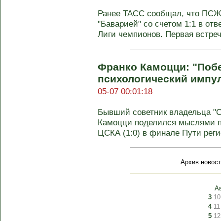
Ранее ТАСС сообщал, что ПСЖ
"Баварией" со счетом 1:1 в о
Лиги чемпионов. Первая встреча
Франко Камоцци: "Поб
психологический импул
05-07 00:01:18
Бывший советник владельца "С
Камоцци поделился мыслями п
ЦСКА (1:0) в финале Пути регио
Архив новост
А
3
10
4
11
5
12