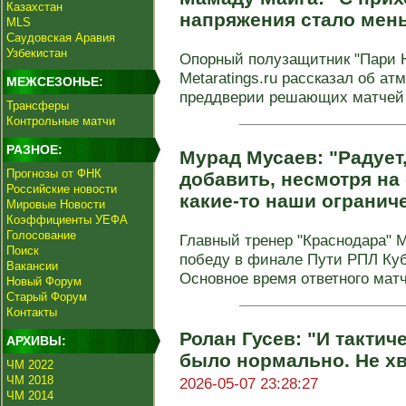
Казахстан
напряжения стало мен
MLS
Саудовская Аравия
Узбекистан
Опорный полузащитник "Пари 
Metaratings.ru рассказал об ат
МЕЖСЕЗОНЬЕ:
преддверии решающих матчей 
Трансферы
Контрольные матчи
РАЗНОЕ:
Мурад Мусаев: "Радует
Прогнозы от ФНК
добавить, несмотря на
Российские новости
какие-то наши огранич
Мировые Новости
Коэффициенты УЕФА
Голосование
Главный тренер "Краснодара" 
Поиск
победу в финале Пути РПЛ Куб
Вакансии
Основное время ответного матча
Новый Форум
Старый Форум
Контакты
Ролан Гусев: "И тактич
АРХИВЫ:
было нормально. Не хв
ЧМ 2022
ЧМ 2018
2026-05-07 23:28:27
ЧМ 2014