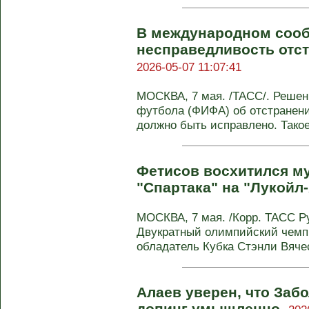
В международном соо
несправедливость отст
2026-05-07 11:07:41
МОСКВА, 7 мая. /ТАСС/. Реше
футбола (ФИФА) об отстранени
должно быть исправлено. Тако
Фетисов восхитился м
"Спартака" на "Лукойл
МОСКВА, 7 мая. /Корр. ТАСС Р
Двукратный олимпийский чемпи
обладатель Кубка Стэнли Вячес
Алаев уверен, что Заб
допинг умышленно.