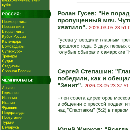
Межконтинентальный
кубок
Ролан Гусев: "Не пора
РОССИЯ:
пропущенный мяч. Чут
Премьер-лига
хватило".
Первая лига
2026-03-05 23:51:
Вторая лига
Кубок России
Гусева утвердили главным тре
Календарь
прошлого года. В двух первых
Бомбардиры
Суперкубок
голубые обыграли самарские "
Тренеры
Судьи
Стадионы
Сергей Степашин: "Глав
Сборная России
победили, как и обеща
ЧЕМПИОНАТЫ:
"Зенит".
2026-03-05 23:37:51
Англия
Германия
Член совета директоров моско
Испания
Италия
в общении с прессой подвел и
Франция
над "Спартаком" (5:2) в первом
Нидерланды
Португалия
Турция
Беларусь
Юрий Жирков: "Всегда