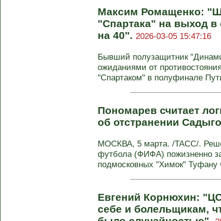
Максим Ромащенко: "Ш
"Спартака" на выход в 
на 40".
2026-03-05 15:47:16
Бывший полузащитник "Динамо
ожиданиями от противостояния
"Спартаком" в полуфинале Пути
Пономарев считает л
об отстранении Садыг
МОСКВА, 5 марта. /ТАСС/. Ре
футбола (ФИФА) пожизненно з
подмосковных "Химок" Туфану С
Евгений Корнюхин: "Ц
себе и болельщикам, ч
было случайностью".