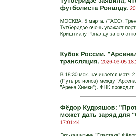
Тутберидзе заявила, чт
футболиста Роналду.
20
МОСКВА, 5 марта. /ТАСС/. Тре
Тутберидзе очень уважает пор
Криштиану Роналду за его отнош
Кубок России. "Арсена
трансляция.
2026-03-05 18:
В 18:30 мск. начинается матч 
(Путь регионов) между "Арсена
"Арена Химки"). ФНК проводит .
Фёдор Кудряшов: "Про
может дать заряд для 
17:01:44
Экс-защитник "Спартака" Фёдо