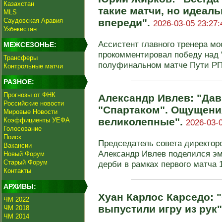
Казахстан
такие матчи, но идеал
MLS
Саудовская Аравия
впереди".
2026-03-05 23:27:
Узбекистан
Ассистент главного тренера м
МЕЖСЕЗОНЬЕ:
прокомментировал победу над 
Трансферы
полуфинальном матче Пути РПЛ
Контрольные матчи
РАЗНОЕ:
Прогнозы от ФНК
Александр Ивлев: "Дав
Российские новости
"Спартаком". Ощущения
Мировые Новости
великолепные".
Коэффициенты УЕФА
2026-03-0
Голосование
Поиск
Председатель совета директор
Вакансии
Александр Ивлев поделился э
Новый Форум
Старый Форум
дерби в рамках первого матча 1
Контакты
АРХИВЫ:
Хуан Карлос Карседо: 
ЧМ 2022
выпустили игру из рук
ЧМ 2018
ЧМ 2014