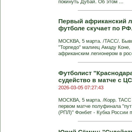
покинуть Дубай. Об этом ...
Первый африканский л
футболе скучает по РФ
МОСКВА, 5 марта. /ТАСС/. Быв
"Торпедо" малиец Амаду Коне,
африканским легионером в росс
Футболист "Краснодар
судейство в матче с Ц
2026-03-05 07:27:43
МОСКВА, 5 марта. /Корр. ТАСС
первом матче полуфинала "пут
(РПЛ)" Фонбет - Кубка России 
Юрий Сёмин: "Судейств