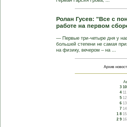
Герман Гарсия Грова, ...
Ролан Гусев: "Все с по
работе на первом сбор
— Первые три-четыре дня у нас
большей степени не самая при
на физику, вечером – на ...
Архив новост
А
3
10
4
11
5
12
6
13
7
14
1
8
15
2
9
16