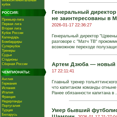
Межконтинентальный
кубок
Генеральный директор
РОССИЯ:
не заинтересованы в М
Премьер-лига
Первая лига
2026-01-17 22:36:27
Вторая лига
Кубок России
Генеральный директор "Црвены
Календарь
разговоре с "Матч ТВ" проком
Бомбардиры
Суперкубок
возможном переходе полузащит
Тренеры
Судьи
Стадионы
Артем Дзюба — новый 
Сборная России
17 22:11:41
ЧЕМПИОНАТЫ:
Англия
Главный тренер тольяттинского
Германия
что капитаном команды отныне
Испания
Ранее обязанности капитана в .
Италия
Франция
Нидерланды
Португалия
Умер бывший футболис
Турция
Беларусь
Шамрин.
2026-01-17 21:27:0