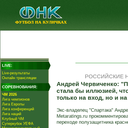
LIVE:
Live-результаты
РОССИЙСКИЕ Н
Онлайн трансляции
Андрей Червиченко: "
СОРЕВНОВАНИЯ:
стала бы иллюзией, что
ЧМ 2026
только на вход, но и н
Лига чемпионов
Лига Европы
Лига конференций
Экс-владелец "Спартака" Андре
Лига наций
Metaratings.ru прокомментиро
Клубный ЧМ
переходе полузащитника красно
Суперкубок УЕФА