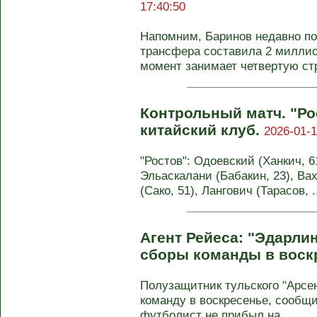
17:40:50
Напомним, Баринов недавно п
трансфера составила 2 миллио
момент занимает четвертую стро
Контрольный матч. "Ро
китайский клуб.
2026-01-1
"Ростов": Одоевский (Ханкич, 61
Эльаскалани (Бабакин, 23), Ва
(Сако, 51), Лангович (Тарасов, .
Агент Рейеса: "Эдарли
сборы команды в воск
Полузащитник тульского "Арсе
команду в воскресенье, сообщи
футболист не прибыл на ...