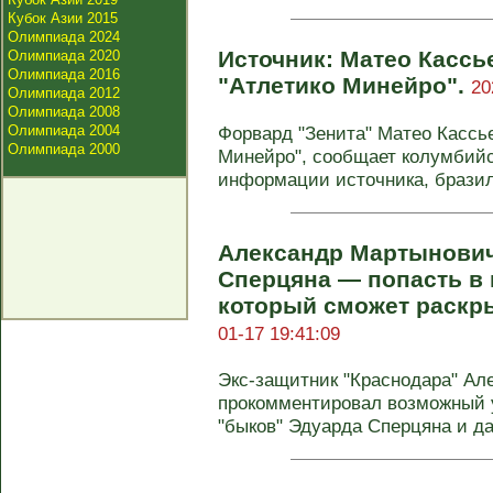
Кубок Азии 2015
Олимпиада 2024
Источник: Матео Кассь
Олимпиада 2020
Олимпиада 2016
"Атлетико Минейро".
20
Олимпиада 2012
Олимпиада 2008
Олимпиада 2004
Форвард "Зенита" Матео Кассь
Олимпиада 2000
Минейро", сообщает колумбийс
информации источника, бразил
Александр Мартынович
Сперцяна — попасть в 
который сможет раскр
01-17 19:41:09
Экс-защитник "Краснодара" Ал
прокомментировал возможный 
"быков" Эдуарда Сперцяна и дал