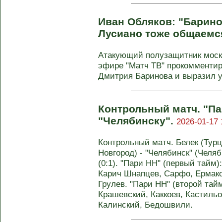
Иван Обляков: "Барино
Лусиано тоже общаемс
Атакующий полузащитник моск
эфире "Матч ТВ" прокомменти
Дмитрия Баринова и выразил у
Контрольный матч. "Па
"Челябинску".
2026-01-17 
Контрольный матч. Белек (Турц
Новгород) - "Челябинск" (Челябин
(0:1). "Пари НН" (первый тайм
Карич Шнапцев, Сарфо, Ермако
Грулев. "Пари НН" (второй тайм
Крашевский, Каккоев, Кастильо
Калинский, Бедошвили.