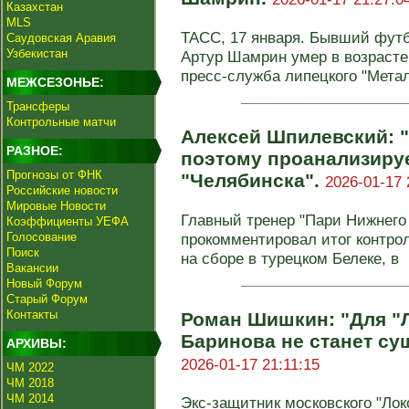
Казахстан
MLS
ТАСС, 17 января. Бывший футб
Саудовская Аравия
Узбекистан
Артур Шамрин умер в возрасте
пресс-служба липецкого "Метал
МЕЖСЕЗОНЬЕ:
Трансферы
Контрольные матчи
Алексей Шпилевский: "
РАЗНОЕ:
поэтому проанализиру
Прогнозы от ФНК
"Челябинска".
2026-01-17 
Российские новости
Мировые Новости
Главный тренер "Пари Нижнего
Коэффициенты УЕФА
Голосование
прокомментировал итог контрол
Поиск
на сборе в турецком Белеке, в
Вакансии
Новый Форум
Старый Форум
Контакты
Роман Шишкин: "Для "
Баринова не станет су
АРХИВЫ:
2026-01-17 21:11:15
ЧМ 2022
ЧМ 2018
ЧМ 2014
Экс-защитник московского "Ло