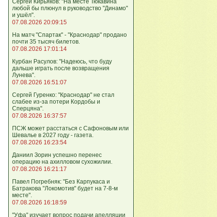
Сергей Кирьяков: "На месте Тюкавина
любой бы плюнул в руководство "Динамо"
и ушёл".
07.08.2026 20:09:15
На матч "Спартак" - "Краснодар" продано
почти 35 тысяч билетов.
07.08.2026 17:01:14
Курбан Расулов: "Надеюсь, что буду
дальше играть после возвращения
Лунева".
07.08.2026 16:51:07
Сергей Гуренко: "Краснодар" не стал
слабее из-за потери Кордобы и
Сперцяна".
07.08.2026 16:37:57
ПСЖ может расстаться с Сафоновым или
Шевалье в 2027 году - газета.
07.08.2026 16:23:54
Даниил Зорин успешно перенес
операцию на ахилловом сухожилии.
07.08.2026 16:21:17
Павел Погребняк: "Без Карпукаса и
Батракова "Локомотив" будет на 7-8-м
месте".
07.08.2026 16:18:59
"Уфа" изучает вопрос подачи апелляции