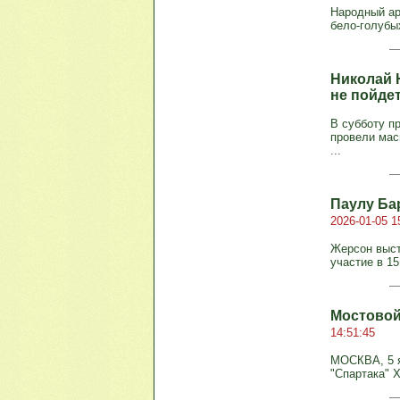
Народный ар
бело-голубых
Николай 
не пойдет
В субботу п
провели мас
...
Паулу Ба
2026-01-05 1
Жерсон высту
участие в 15
Мостовой
14:51:45
МОСКВА, 5 я
"Спартака" 