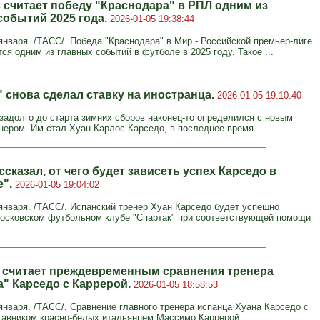
 считает победу "Краснодара" в РПЛ одним из
событий 2025 года.
2026-01-05 19:38:44
нваря. /ТАСС/. Победа "Краснодара" в Мир - Российской премьер-лиге
ся одним из главных событий в футболе в 2025 году. Такое ...
" снова сделал ставку на иностранца.
2026-01-05 19:10:40
езадолго до старта зимних сборов наконец-то определился с новым
нером. Им стал Хуан Карлос Карседо, в последнее время ...
сказал, от чего будет зависеть успех Карседо в
е".
2026-01-05 19:04:02
нваря. /ТАСС/. Испанский тренер Хуан Карседо будет успешно
московском футбольном клубе "Спартак" при соответствующей помощи
 считает преждевременным сравнения тренера
а" Карседо с Каррерой.
2026-01-05 18:58:53
нваря. /ТАСС/. Сравнение главного тренера испанца Хуана Карседо с
авником красно-белых итальянцем Массимо Каррерой ...