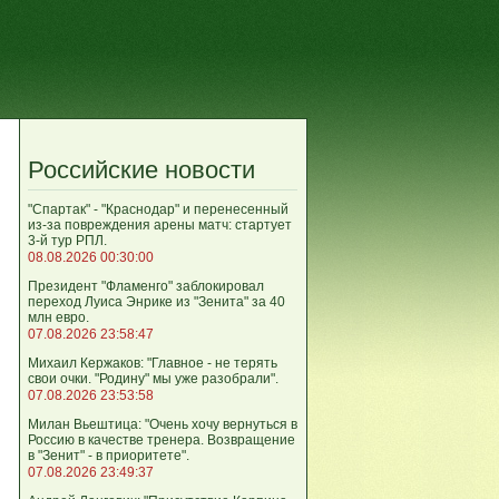
Российские новости
"Спартак" - "Краснодар" и перенесенный
из-за повреждения арены матч: стартует
3-й тур РПЛ.
08.08.2026 00:30:00
Президент "Фламенго" заблокировал
переход Луиса Энрике из "Зенита" за 40
млн евро.
07.08.2026 23:58:47
Михаил Кержаков: "Главное - не терять
свои очки. "Родину" мы уже разобрали".
07.08.2026 23:53:58
Милан Вьештица: "Очень хочу вернуться в
Россию в качестве тренера. Возвращение
в "Зенит" - в приоритете".
07.08.2026 23:49:37