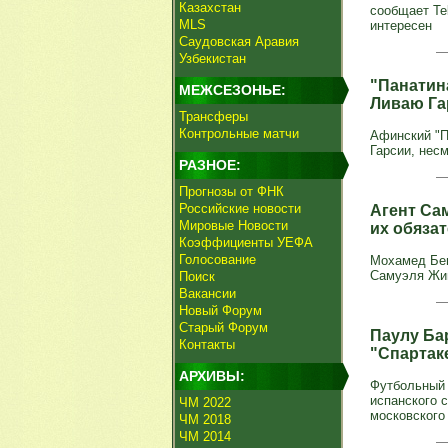
Казахстан
сообщает Te
MLS
интересен
Саудовская Аравия
Узбекистан
"Панатин
МЕЖСЕЗОНЬЕ:
Ливаю Га
Трансферы
Контрольные матчи
Афинский "П
Гарсии, несм
РАЗНОЕ:
Прогнозы от ФНК
Российские новости
Агент Са
Мировые Новости
их обяза
Коэффициенты УЕФА
Голосование
Мохамед Бен
Самуэля Жиг
Поиск
Вакансии
Новый Форум
Старый Форум
Паулу Ба
Контакты
"Спартак
АРХИВЫ:
Футбольный 
испанского 
ЧМ 2022
московского 
ЧМ 2018
ЧМ 2014