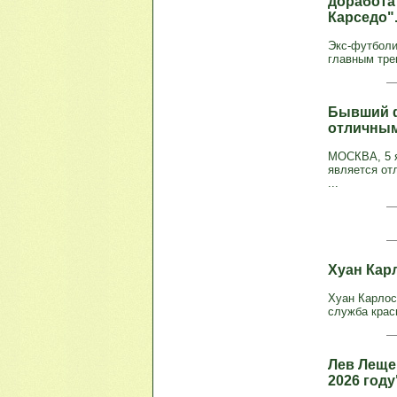
доработа
Карседо"
Экс-футболи
главным трен
Бывший ф
отличным
МОСКВА, 5 я
является от
...
Хуан Кар
Хуан Карлос
служба крас
Лев Леще
2026 году