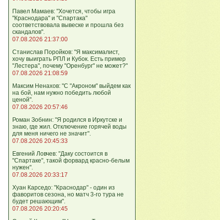
Павел Мамаев: "Хочется, чтобы игра
"Краснодара" и "Спартака"
соответствовала вывеске и прошла без
скандалов".
07.08.2026 21:37:00
Станислав Поройков: "Я максималист,
хочу выиграть РПЛ и Кубок. Есть пример
"Лестера", почему "Оренбург" не может?"
07.08.2026 21:08:59
Максим Ненахов: "С "Акроном" выйдем как
на бой, нам нужно победить любой
ценой".
07.08.2026 20:57:46
Роман Зобнин: "Я родился в Иркутске и
знаю, где жил. Отключение горячей воды
для меня ничего не значит".
07.08.2026 20:45:33
Евгений Ловчев: "Даку состоится в
"Спартаке", такой форвард красно-белым
нужен".
07.08.2026 20:33:17
Хуан Карседо: "Краснодар" - один из
фаворитов сезона, но матч 3-го тура не
будет решающим".
07.08.2026 20:20:45