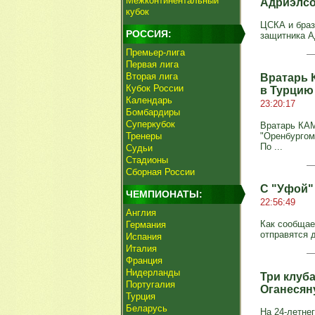
Межконтинентальный
Адриэлсо
кубок
ЦСКА и браз
РОССИЯ:
защитника А
Премьер-лига
Первая лига
Вторая лига
Вратарь 
Кубок России
в Турцию
Календарь
23:20:17
Бомбардиры
Суперкубок
Вратарь КАМ
Тренеры
"Оренбургом
По ...
Судьи
Стадионы
Сборная России
С "Уфой"
ЧЕМПИОНАТЫ:
22:56:49
Англия
Как сообщае
Германия
отправятся д
Испания
Италия
Франция
Нидерланды
Три клуб
Португалия
Оганесян
Турция
Беларусь
На 24-летне