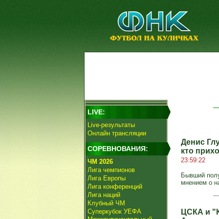
LIVE:
Live-результаты
Онлайн трансляции
Денис Глу
СОРЕВНОВАНИЯ:
кто прихо
23:59:22
ЧМ 2026
Лига чемпионов
Бывший полу
Лига Европы
мнением о на
Лига конференций
Лига наций
Клубный ЧМ
Суперкубок УЕФА
ЦСКА и "