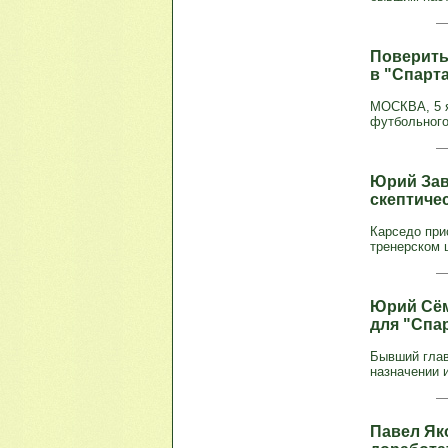
Поверить
в "Спарт
МОСКВА, 5 я
футбольного 
Юрий Зав
скептиче
Карседо при
тренерском 
Юрий Сём
для "Спа
Бывший глав
назначении и
Павел Як