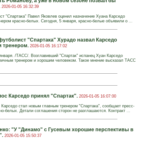
ть Романову, а уже в новом сезоне позвал бы
.
2026-01-05 16:32:39
ст "Спартака" Павел Яковлев оценил назначение Хуана Карседо
ером красно-белых. Сегодня, 5 января, красно-белые объявили о ...
утболист "Спартака" Хурадо назвал Карседо
 тренером.
2026-01-05 16:17:02
нваря. /ТАСС/. Возглавивший "Спартак" испанец Хуан Карседо
личным тренером и хорошим человеком. Такое мнение высказал ТАСС
лос Карседо принял "Спартак".
2026-01-05 16:07:00
 Карседо стал новым главным тренером "Спартака", сообщает пресс-
но-белых. Детали соглашения сторон не разглашаются. Контракт ...
нко: "У "Динамо" с Гусевым хорошие перспективы в
".
2026-01-05 15:50:37