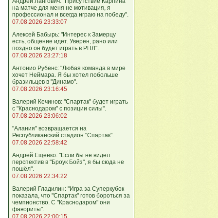
Андрей Лангович: "Присутствие Карпина
на матче для меня не мотивация, я
профессионал и всегда играю на победу".
07.08.2026 23:33:07
Алексей Бабырь: "Интерес к Замерцу
есть, общение идет. Уверен, рано или
поздно он будет играть в РПЛ".
07.08.2026 23:27:18
Антонио Рубенс: "Любая команда в мире
хочет Неймара. Я бы хотел побольше
бразильцев в "Динамо".
07.08.2026 23:16:45
Валерий Кечинов: "Спартак" будет играть
с "Краснодаром" с позиции силы".
07.08.2026 23:06:02
"Алания" возвращается на
Республиканский стадион "Спартак".
07.08.2026 22:58:42
Андрей Ещенко: "Если бы не видел
перспектив в "Броук Бойз", я бы сюда не
пошёл".
07.08.2026 22:34:22
Валерий Гладилин: "Игра за Суперкубок
показала, что "Спартак" готов бороться за
чемпионство. С "Краснодаром" они
фавориты".
07.08.2026 22:00:15