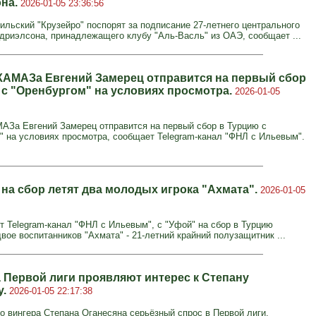
на.
2026-01-05 23:36:56
ильский "Крузейро" поспорят за подписание 27-летнего центрального
дриэлсона, принадлежащего клубу "Аль-Васль" из ОАЭ, сообщает ...
КАМАЗа Евгений Замерец отправится на первый сбор
 с "Оренбургом" на условиях просмотра.
2026-01-05
АЗа Евгений Замерец отправится на первый сбор в Турцию с
" на условиях просмотра, сообщает Telegram-канал "ФНЛ с Ильевым".
 на сбор летят два молодых игрока "Ахмата".
2026-01-05
т Telegram-канал "ФНЛ с Ильевым", с "Уфой" на сбор в Турцию
вое воспитанников "Ахмата" - 21-летний крайний полузащитник ...
а Первой лиги проявляют интерес к Степану
у.
2026-01-05 22:17:38
го вингера Степана Оганесяна серьёзный спрос в Первой лиги,