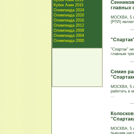
Сенников
Кубок Азии 2015
главных 
Олимпиада 2024
Олимпиада 2020
МОСКВА, 5 я
Олимпиада 2016
(РПЛ) являет
Олимпиада 2012
Олимпиада 2008
Олимпиада 2004
"Спартак
Олимпиада 2000
"Спартак" н
главным тре
Семин рас
"Спартак
МОСКВА, 5 я
работать в 
...
Колосков
"Спартак
МОСКВА, 5 я
бывшим наст