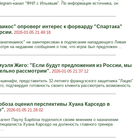
legram-канал "ФНЛ с Ильевым". По информации источника, он
аикос" опроверг интерес к форварду "Спартака"
рсии.
2026-01-05 21:49:18
анатинаикос" не заинтересован в подписании нападающего Ливая
отря на недавние сообщения о том, что игрок был предложен ...
муэля Жиго: "Если будут предложения из России, мы
тельно рассмотрим".
2026-01-05 21:37:12
шенафи, представитель 32-летнего французского защитника "Лацио"
о, подтвердил готовность своего клиента рассмотреть возможность
рбоза оценил перспективы Хуана Карседо в
е".
2026-01-05 21:28:02
агент Паулу Барбоза поделился своим мнением о назначении
специалиста Хуана Карседо на должность главного тренера
...