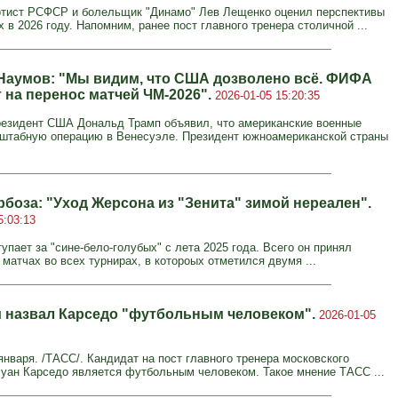
тист РСФСР и болельщик "Динамо" Лев Лещенко оценил перспективы
 в 2026 году. Напомним, ранее пост главного тренера столичной ...
Наумов: "Мы видим, что США дозволено всё. ФИФА
 на перенос матчей ЧМ-2026".
2026-01-05 15:20:35
резидент США Дональд Трамп объявил, что американские военные
штабную операцию в Венесуэле. Президент южноамериканской страны
рбоза: "Уход Жерсона из "Зенита" зимой нереален".
5:03:13
пает за "сине-бело-голубых" с лета 2025 года. Всего он принял
 матчах во всех турнирах, в котороых отметился двумя ...
 назвал Карседо "футбольным человеком".
2026-01-05
нваря. /ТАСС/. Кандидат на пост главного тренера московского
Хуан Карседо является футбольным человеком. Такое мнение ТАСС ...