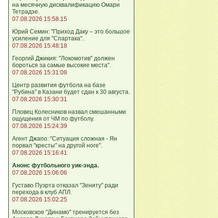
на месячную дисквалификацию Омари
Тетрадзе.
07.08.2026 15:58:15
Юрий Семин: "Приход Даку – это большое
усиление для "Спартака".
07.08.2026 15:48:18
Георгий Джикия: "Локомотив" должен
бороться за самые высокие места".
07.08.2026 15:31:08
Центр развития футбола на базе
"Рубина" в Казани будет сдан к 30 августа.
07.08.2026 15:30:31
Пловец Колесников назвал смешанными
ощущения от ЧМ по футболу.
07.08.2026 15:24:39
Агент Джапо: "Ситуация сложная - Ян
порвал "кресты" на другой ноге".
07.08.2026 15:16:41
Анонс футбольного уик-энда.
07.08.2026 15:06:06
Густаво Пуэрта отказал "Зениту" ради
перехода в клуб АПЛ.
07.08.2026 15:02:25
Московское "Динамо" тренируется без