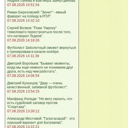
Андрея Лунева и Бактиера Зайнутдинова.
07.08.2026 14:51:54
Роман Березовский: "Зенит" - явный
фаворит на победу в РПЛ".
07.08.2026 14:32:10
Сергей Волков: "Пока "Акрону"
тяжеловато перестроиться после того,
что натворил Тедеев".
07.08.2026 14:18:26
Футболист Заболотный сможет вернуться
к тренировкам в начале ноября.
07.08.2026 14:11:39
Дмитрий Воробьев: "Бывают моменты,
когда мы ещё немного не понимаем друг
друга, есть над чем работать".
07.08.2026 14:06:54
Дмитрий Кузнецов: "Даку — очень
качественный, забивной футболист".
07.08.2026 13:54:33
Манфред Угальде: "Не могу сказать, что
есть судейский заговор против
"Спартака".
07.08.2026 13:39:12
Александр Мостовой: "Галатасарай" - это
хороший вариант для Батракова".
07.08.2026 13:22:21