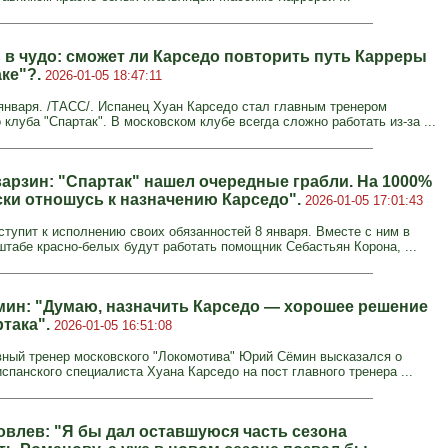
 в чудо: сможет ли Карседо повторить путь Карреры
аке"?.
2026-01-05 18:47:11
нваря. /ТАСС/. Испанец Хуан Карседо стал главным тренером
клуба "Спартак". В московском клубе всегда сложно работать из-за ...
арзин: "Спартак" нашел очередные грабли. На 1000%
ски отношусь к назначению Карседо".
2026-01-05 17:01:43
ступит к исполнению своих обязанностей 8 января. Вместе с ним в
штабе красно-белых будут работать помощник Себастьян Корона, ...
ин: "Думаю, назначить Карседо — хорошее решение
ртака".
2026-01-05 16:51:08
ный тренер московского "Локомотива" Юрий Сёмин высказался о
спанского специалиста Хуана Карседо на пост главного тренера ...
овлев: "Я бы дал оставшуюся часть сезона