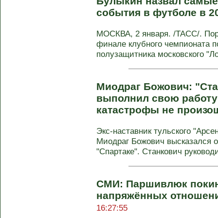
Булыкин назвал самы
события в футболе в 2
МОСКВА, 2 января. /ТАСС/. По
финале клубного чемпионата п
полузащитника московского "Ло
Миодраг Божович: "Ст
выполнил свою работу 
катастрофы не произо
Экс-наставник тульского "Арсе
Миодраг Божович высказался о
"Спартаке". Станкович руководи
СМИ: Паршивлюк покин
напряжённых отношени
16:27:55