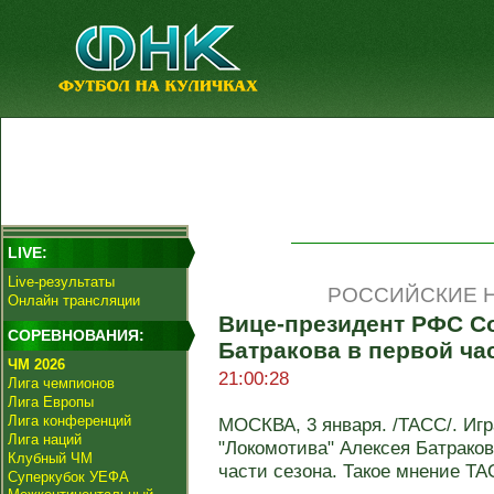
LIVE:
Live-результаты
РОССИЙСКИЕ Н
Онлайн трансляции
Вице-президент РФС С
СОРЕВНОВАНИЯ:
Батракова в первой ча
ЧМ 2026
21:00:28
Лига чемпионов
Лига Европы
Лига конференций
МОСКВА, 3 января. /ТАСС/. Иг
Лига наций
"Локомотива" Алексея Батрако
Клубный ЧМ
части сезона. Такое мнение ТАС
Суперкубок УЕФА