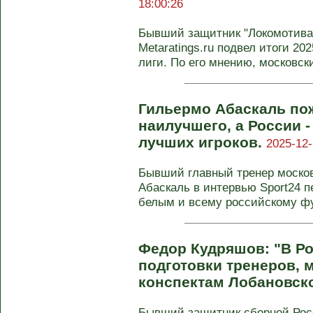
18:00:26
Бывший защитник "Локомотива"
Metaratings.ru подвел итоги 20
лиги. По его мнению, московски
Гильермо Абаскаль пож
наилучшего, а России 
лучших игроков.
2025-12-
Бывший главный тренер москов
Абаскаль в интервью Sport24 п
белым и всему российскому фут
Федор Кудряшов: "В Р
подготовки тренеров, 
конспектам Лобановск
Бывший защитник сборной Рос