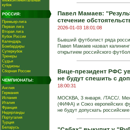
Межконтинентальный
кубок
Павел Мамаев: "Результ
РОССИЯ:
стечение обстоятельств
Премьер-лига
Первая лига
2026-01-03 18:01:08
Вторая лига
Кубок России
Бывший футболист ряда росси
Календарь
Павел Мамаев назвал калининг
Бомбардиры
Суперкубок
открытием российского футбола
Тренеры
Судьи
Стадионы
Вице-президент РФС у
Сборная России
не будут спешить с до
ЧЕМПИОНАТЫ:
18:00:31
Англия
Германия
МОСКВА, 3 января. /ТАСС/. М
Испания
Италия
(ФИФА) и Союз европейских ф
Франция
не будут допускать российские 
Нидерланды
Португалия
Турция
Беларусь
"Сабах" выкупит у "Ру