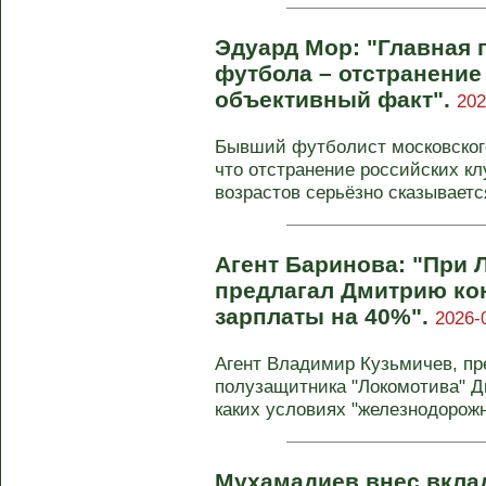
Эдуард Мор: "Главная 
футбола – отстранение 
объективный факт".
202
Бывший футболист московского
что отстранение российских к
возрастов серьёзно сказывается
Агент Баринова: "При 
предлагал Дмитрию ко
зарплаты на 40%".
2026-
Агент Владимир Кузьмичев, п
полузащитника "Локомотива" Д
каких условиях "железнодорожни
Мухамадиев внес вклад