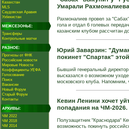
Казахстан
Умарали Рахмоналиев
MLS
Саудовская Аравия
Узбекистан
Рахмоналиев провел за "Сабах"
гола и отдал 6 голевых переда
МЕЖСЕЗОНЬЕ:
казанским клубом рассчитан до
Трансферы
Контрольные матчи
РАЗНОЕ:
Юрий Заварзин: "Думаю
Прогнозы от ФНК
покинет "Спартак" это
Российские новости
Мировые Новости
Бывший генеральный директор
Коэффициенты УЕФА
Голосование
высказался о возможном уходе
Поиск
московского клуба. Напомним, ч
Вакансии
Новый Форум
Старый Форум
Контакты
Кевин Ленини хочет уй
попадания на ЧМ-2026
АРХИВЫ:
ЧМ 2022
Полузащитник "Краснодара" Ке
ЧМ 2018
возможность покинуть российс
ЧМ 2014