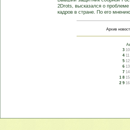
2Drots, высказался о проблем
кадров в стране. По его мнению
Архив новост
А
3
10
4
11
5
12
6
13
7
14
1
8
15
2
9
16