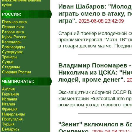
Межконтинентальный
кубок
Иван Шабаров: "Моло
играть смело в атаку,
РОССИЯ:
игра".
2025-06-08 23:42:09
Премьер-лига
Первая лига
Вторая лига
Старший тренер молодежной с
Кубок России
прокомментировал "Матч ТВ" п
Календарь
в товарищеском матче. Поедино
Бомбардиры
Суперкубок
Тренеры
Судьи
Владимир Пономарев -
Стадионы
Николича из ЦСКА: "Ни
Сборная России
людей, кроме денег".
20
ЧЕМПИОНАТЫ:
Англия
Экс-защитник сборной СССР В
Германия
комментарии Rusfootball.info
Испания
возможном уходе главного тре
Италия
Франция
Нидерланды
Португалия
"Зенит" включился в б
Турция
Беларусь
Осипенко.
2025-06-08 22:11