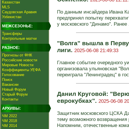
Казахстан
MLS
По данным инсайдера Ивана Ка
Саудовская Аравия
Узбекистан
предпринял попытку перехвати
у московского "Динамо". Ранее .
МЕЖСЕЗОНЬЕ:
Трансферы
Контрольные матчи
"Волга" вышла в Перву
РАЗНОЕ:
лиги.
2025-06-08 21:49:33
Прогнозы от ФНК
Российские новости
Главное событие очередного уи
Мировые Новости
организовала ульяновская "Волг
Коэффициенты УЕФА
переиграла "Ленинградец" в гос
Голосование
Поиск
Вакансии
Новый Форум
Данил Круговой: "Верю
Старый Форум
Контакты
еврокубках".
2025-06-08 20
АРХИВЫ:
Защитник московского ЦСКА Да
ЧМ 2022
тему возможного возвращения 
ЧМ 2018
Напомним, отечественные кома
ЧМ 2014