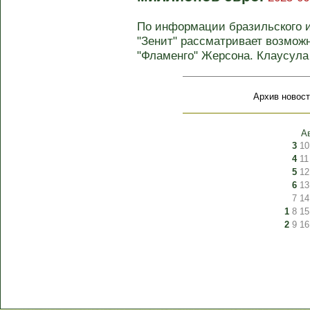
По информации бразильского и
"Зенит" рассматривает возмож
"Фламенго" Жерсона. Клаусула и
Архив новост
А
3
10
4
11
5
12
6
13
7
14
1
8
15
2
9
16