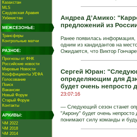
Казахстан
MLS
Саудовская Аравия
Андреа Д’Амико: "Карр
Узбекистан
предложений из Росси
МЕЖСЕЗОНЬЕ:
Трансферы
Ранее появилась информация, 
Контрольные матчи
одним из кандидантов на место
РАЗНОЕ:
Ожидается, что Виктор Гончарен
Прогнозы от ФНК
Российские новости
Мировые Новости
Сергей Юран: "Следую
Коэффициенты УЕФА
определяющим для Дзю
Голосование
Поиск
будет очень непросто 
Вакансии
23:07:16
Новый Форум
Старый Форум
Контакты
— Следующий сезон станет о
"Акрону" будет очень непросто
АРХИВЫ:
понимают силу команды и будут
ЧМ 2022
ЧМ 2018
ЧМ 2014