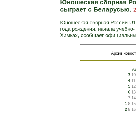
Юношеская сборная Ро
сыграет с Беларусью.
2
Юношеская сборная России U14
года рождения, начала учебно
Химках, сообщает официальны
Архив новост
А
3
10
4
11
5
12
6
13
7
14
1
8
15
2
9
16