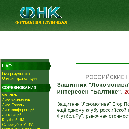
LIVE:
Live-результаты
РОССИЙСКИЕ Н
Онлайн трансляции
Защитник "Локомотива
СОРЕВНОВАНИЯ:
интересен "Балтике".
2
ЧМ 2026
Лига чемпионов
Защитник "Локомотива" Егор По
Лига Европы
ещё одному клубу российской п
Лига конференций
Лига наций
Футбол.Ру". рыночная стоимость
Клубный ЧМ
Суперкубок УЕФА