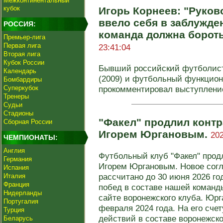
Межконтинентальный
кубок
Игорь Корнеев: "Руков
ввело себя в заблужден
РОССИЯ:
команда должна бороть
Премьер-лига
Первая лига
23:41:04
Вторая лига
Кубок России
Бывший российский футболист
Календарь
(2009) и футбольный функцион
Бомбардиры
Суперкубок
прокомментировал выступление 
Тренеры
Судьи
Стадионы
"Факел" продлил контр
Сборная России
Игорем Юргановым.
202
ЧЕМПИОНАТЫ:
Англия
Футбольный клуб "Факел" прод
Германия
Игорем Юргановым. Новое сог
Испания
рассчитано до 30 июня 2026 го
Италия
Франция
побед в составе нашей команд
Нидерланды
сайте воронежского клуба. Юрг
Португалия
февраля 2024 года. На его сче
Турция
действий в составе воронежск
Беларусь