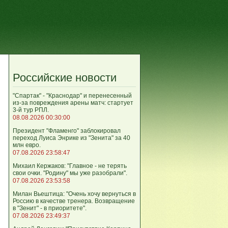
Российские новости
"Спартак" - "Краснодар" и перенесенный
из-за повреждения арены матч: стартует
3-й тур РПЛ.
08.08.2026 00:30:00
Президент "Фламенго" заблокировал
переход Луиса Энрике из "Зенита" за 40
млн евро.
07.08.2026 23:58:47
Михаил Кержаков: "Главное - не терять
свои очки. "Родину" мы уже разобрали".
07.08.2026 23:53:58
Милан Вьештица: "Очень хочу вернуться в
Россию в качестве тренера. Возвращение
в "Зенит" - в приоритете".
07.08.2026 23:49:37