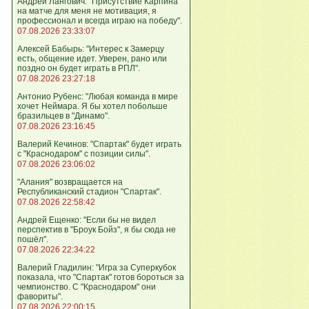
Андрей Лангович: "Присутствие Карпина
на матче для меня не мотивация, я
профессионал и всегда играю на победу".
07.08.2026 23:33:07
Алексей Бабырь: "Интерес к Замерцу
есть, общение идет. Уверен, рано или
поздно он будет играть в РПЛ".
07.08.2026 23:27:18
Антонио Рубенс: "Любая команда в мире
хочет Неймара. Я бы хотел побольше
бразильцев в "Динамо".
07.08.2026 23:16:45
Валерий Кечинов: "Спартак" будет играть
с "Краснодаром" с позиции силы".
07.08.2026 23:06:02
"Алания" возвращается на
Республиканский стадион "Спартак".
07.08.2026 22:58:42
Андрей Ещенко: "Если бы не видел
перспектив в "Броук Бойз", я бы сюда не
пошёл".
07.08.2026 22:34:22
Валерий Гладилин: "Игра за Суперкубок
показала, что "Спартак" готов бороться за
чемпионство. С "Краснодаром" они
фавориты".
07.08.2026 22:00:15