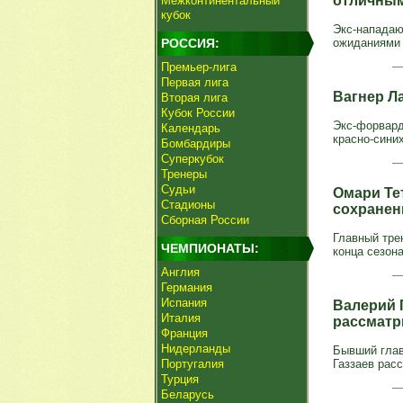
отличны
Межконтинентальный
кубок
Экс-нападаю
РОССИЯ:
ожиданиями о
Премьер-лига
Первая лига
Вагнер Л
Вторая лига
Кубок России
Экс-форвард
Календарь
красно-сини
Бомбардиры
Суперкубок
Тренеры
Судьи
Омари Те
Стадионы
сохранен
Сборная России
Главный тре
ЧЕМПИОНАТЫ:
конца сезон
Англия
Германия
Испания
Валерий Г
Италия
рассматр
Франция
Нидерланды
Бывший глав
Португалия
Газзаев рас
Турция
Беларусь