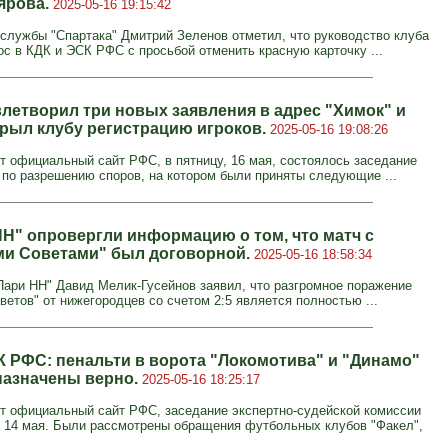
ярова.
2025-05-16 19:15:42
-службы "Спартака" Дмитрий Зеленов отметил, что руководство клуба
ос в КДК и ЭСК РФС с просьбой отменить красную карточку ...
летворил три новых заявления в адрес "Химок" и
крыл клубу регистрацию игроков.
2025-05-16 19:08:26
т официальный сайт РФС, в пятницу, 16 мая, состоялось заседание
по разрешению споров, на котором были приняты следующие ...
НН" опровергли информацию о том, что матч с
и Советами" был договорной.
2025-05-16 18:58:34
Пари НН" Давид Мелик-Гусейнов заявил, что разгромное поражение
ветов" от нижегородцев со счетом 2:5 является полностью ...
К РФС: пенальти в ворота "Локомотива" и "Динамо"
назначены верно.
2025-05-16 18:25:17
т официальный сайт РФС, заседание экспертно-судейской комиссии
14 мая. Были рассмотрены обращения футбольных клубов "Факел",