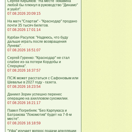
Сергей Кирьяков: "На месте Тюкавина
любой бы плюнул в руководство "Динамо"
и ушёл".
07.08.2026 20:09:15
На матч "Спартак" - "Краснодар" продано
почти 35 тысяч билетов.
07.08.2026 17:01:14
Курбан Расулов: "Надеюсь, что буду
дальше играть после возвращения
Лунева".
07.08.2026 16:51:07
Сергей Гуренко: "Краснодар" не стал
слабее из-за потери Кордобы и
Сперцяна".
07.08.2026 16:37:57
ПСЖ может расстаться с Сафоновым или
Шевалье в 2027 году - газета.
07.08.2026 16:23:54
Даниил Зорин успешно перенес
операцию на ахилловом сухожилии.
07.08.2026 16:21:17
Павел Погребняк: "Без Карпукаса и
Батракова "Локомотив" будет на 7-8-м
месте".
07.08.2026 16:18:59
"Уфа" изучает вопрос подачи апелляции