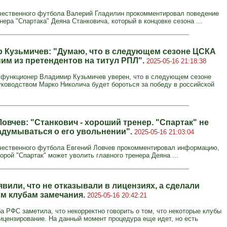
чественного футбола Валерий Гладилин прокомментировал поведение
нера "Спартака" Деяна Станковича, который в концовке сезона ...
 Кузьмичев: "Думаю, что в следующем сезоне ЦСКА
ним из претендентов на титул РПЛ".
2025-05-16 21:18:38
функционер Владимир Кузьмичев уверен, что в следующем сезоне
ководством Марко Николича будет бороться за победу в российской
овчев: "Станкович - хороший тренер. "Спартак" не
адумываться о его увольнении".
2025-05-16 21:03:04
чественного футбола Евгений Ловчев прокомментировал информацию,
орой "Спартак" может уволить главного тренера Деяна ...
вили, что не отказывали в лицензиях, а сделали
м клубам замечания.
2025-05-16 20:42:21
а РФС заметила, что некорректно говорить о том, что некоторые клубы
ицензирование. На данный момент процедура еще идет, но есть