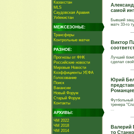
Казахстан
Александ
MLS
самой ин
Саудовская Аравия
Узбекистан
Бывший защи
матч 33-го т
МЕЖСЕЗОНЬЕ:
Трансферы
Контрольные матчи
Виктор Па
соответс
РАЗНОЕ:
Прогнозы от ФНК
Лучший бомб
сделал свой 
Российские новости
Мировые Новости
Коэффициенты УЕФА
Голосование
Юрий Бел
Поиск
представ
Вакансии
Романце
Новый Форум
Старый Форум
Футбольный 
Контакты
тренера "Спа
...
АРХИВЫ:
ЧМ 2022
ЧМ 2018
Валерий 
ЧМ 2014
то Станко