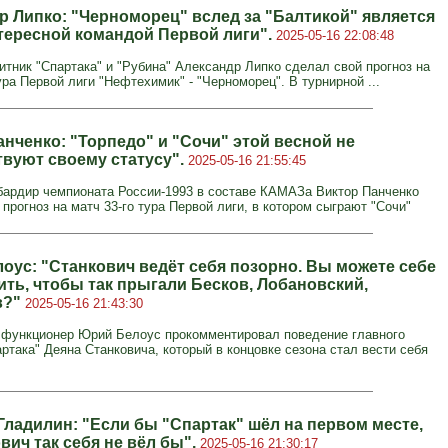
р Липко: "Черноморец" вслед за "Балтикой" является
тересной командой Первой лиги".
2025-05-16 22:08:48
тник "Спартака" и "Рубина" Александр Липко сделал свой прогноз на
ура Первой лиги "Нефтехимик" - "Черноморец". В турнирной ...
нченко: "Торпедо" и "Сочи" этой весной не
твуют своему статусу".
2025-05-16 21:55:45
ардир чемпионата России-1993 в составе КАМАЗа Виктор Панченко
прогноз на матч 33-го тура Первой лиги, в котором сыграют "Сочи"
оус: "Станкович ведёт себя позорно. Вы можете себе
ить, чтобы так прыгали Бесков, Лобановский,
в?"
2025-05-16 21:43:30
функционер Юрий Белоус прокомментировал поведение главного
ртака" Деяна Станковича, который в концовке сезона стал вести себя
Гладилин: "Если бы "Спартак" шёл на первом месте,
вич так себя не вёл бы".
2025-05-16 21:30:17