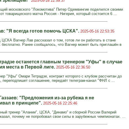
м зрелищем!"
2025-05-16 22:59:37
щий московского "Локомотива" Питер Одемвингие поделился своими
т товарищеского матча Россия - Нигерия, который состоится 6 ...
ав: "Я всегда готов помочь ЦСКА".
2025-05-16 22:53:35
 ЦСКА Вагнер Лав рассказал о том, готов ли он работать в стане
х бесплатно. Ранее сообщалось, что Вагнер может быть приглашён в
традзе останется главным тренером "Уфы" в случае
ия места в Первой лиге.
2025-05-16 22:36:50
нер "Уфы" Омари Тетрадзе, контракт которого с клубом рассчитан до
а, переподпишет соглашение, передаёт телеграм-канал "ФНЛ с ...
аззаев: "Предложения из-за рубежа я не
ивал в принципе".
2025-05-16 22:25:46
ный тренер "Алании", ЦСКА, "Динамо" и сборной России Валерий
сказал, почему не попробовал свои силы в зарубежных чемпионатах. ...