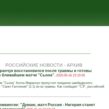
РОССИЙСКИЕ НОВОСТИ - АРХИВ
ранчук восстановился после травмы и готовы
в ближайшем матче "Сьона".
2025-05-16 23:10:05
к "Сьона" Антон Миранчук пропустил поединок швейцарского
 "Санкт-Галленом" (1:1) из-за травмы. Как сообщает "СЭ", российский
емвингие: "Думаю, матч Россия - Нигерия станет