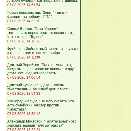
Андрея Лунева и Бактиера Зайнутдинова.
07.08.2026 14:51:54
Роман Березовский: "Зенит" - явный
фаворит на победу в РПЛ".
07.08.2026 14:32:10
Сергей Волков: "Пока "Акрону"
тяжеловато перестроиться после того,
что натворил Тедеев".
07.08.2026 14:18:26
Футболист Заболотный сможет вернуться
к тренировкам в начале ноября.
07.08.2026 14:11:39
Дмитрий Воробьев: "Бывают моменты,
когда мы ещё немного не понимаем друг
друга, есть над чем работать".
07.08.2026 14:06:54
Дмитрий Кузнецов: "Даку — очень
качественный, забивной футболист".
07.08.2026 13:54:33
Манфред Угальде: "Не могу сказать, что
есть судейский заговор против
"Спартака".
07.08.2026 13:39:12
Александр Мостовой: "Галатасарай" - это
хороший вариант для Батракова".
07.08.2026 13:22:21