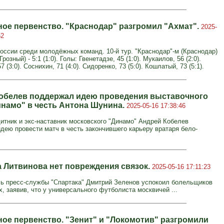
ое первенство. "Краснодар" разгромил "Ахмат".
2025-
52
оссии среди молодёжных команд. 10-й тур. "Краснодар"-м (Краснодар)
Грозный) - 5:1 (1:0). Голы: Гвенетадзе, 45 (1:0). Мукаилов, 56 (2:0).
 (3:0). Соснихин, 71 (4:0). Сидоренко, 73 (5:0). Кошлатый, 73 (5:1).
обелев поддержал идею проведения выставочного
инамо" в честь Антона Шунина.
2025-05-16 17:38:46
итник и экс-наставник московского "Динамо" Андрей Кобелев
дею провести матч в честь закончившего карьеру вратаря бело-
а Литвинова нет повреждения связок.
2025-05-16 17:11:23
ь пресс‑службы "Спартака" Дмитрий Зеленов успокоил болельщиков
, заявив, что у универсального футболиста москвичей ...
ое первенство. "Зенит" и "Локомотив" разгромили