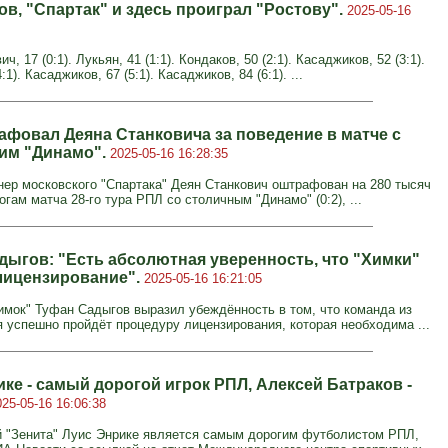
ов, "Спартак" и здесь проиграл "Ростову".
2025-05-16
ч, 17 (0:1). Лукьян, 41 (1:1). Кондаков, 50 (2:1). Касаджиков, 52 (3:1).
:1). Касаджиков, 67 (5:1). Касаджиков, 84 (6:1). ...
афовал Деяна Станковича за поведение в матче с
им "Динамо".
2025-05-16 16:28:35
нер московского "Спартака" Деян Станкович оштрафован на 280 тысяч
огам матча 28-го тура РПЛ со столичным "Динамо" (0:2), ...
дыгов: "Есть абсолютная уверенность, что "Химки"
лицензирование".
2025-05-16 16:21:05
имок" Туфан Садыгов выразил убеждённость в том, что команда из
 успешно пройдёт процедуру лицензирования, которая необходима ...
ке - самый дорогой игрок РПЛ, Алексей Батраков -
025-05-16 16:06:38
"Зенита" Луис Энрике является самым дорогим футболистом РПЛ,