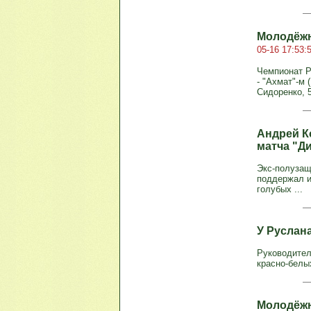
Молодёжн
05-16 17:53:
Чемпионат Р
- "Ахмат"-м (
Сидоренко, 57
Андрей К
матча "Д
Экс-полузащ
поддержал и
голубых ...
У Руслан
Руководител
красно-белых
Молодёжн