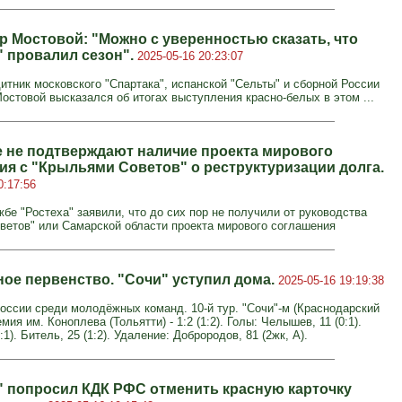
р Мостовой: "Можно с уверенностью сказать, что
" провалил сезон".
2025-05-16 20:23:07
итник московского "Спартака", испанской "Сельты" и сборной России
остовой высказался об итогах выступления красно-белых в этом ...
е не подтверждают наличие проекта мирового
ия с "Крыльями Советов" о реструктуризации долга.
0:17:56
бе "Ростеха" заявили, что до сих пор не получили от руководства
ветов" или Самарской области проекта мирового соглашения
ое первенство. "Сочи" уступил дома.
2025-05-16 19:19:38
оссии среди молодёжных команд. 10-й тур. "Сочи"-м (Краснодарский
емия им. Коноплева (Тольятти) - 1:2 (1:2). Голы: Челышев, 11 (0:1).
1:1). Битель, 25 (1:2). Удаление: Доброродов, 81 (2жк, А).
" попросил КДК РФС отменить красную карточку