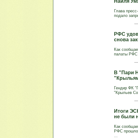
Наиля Ум
Глава пресс
подало запр
РФС удов
снова за
Как сообщае
палаты РФС 
В "Пари 
"Крыльям
Гендир ФК "
"Крыльев Со
Итоги ЭС
не были 
Как сообщае
РФС прошло 
...