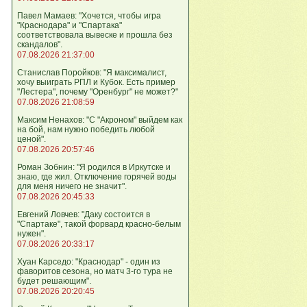
Павел Мамаев: "Хочется, чтобы игра
"Краснодара" и "Спартака"
соответствовала вывеске и прошла без
скандалов".
07.08.2026 21:37:00
Станислав Поройков: "Я максималист,
хочу выиграть РПЛ и Кубок. Есть пример
"Лестера", почему "Оренбург" не может?"
07.08.2026 21:08:59
Максим Ненахов: "С "Акроном" выйдем как
на бой, нам нужно победить любой
ценой".
07.08.2026 20:57:46
Роман Зобнин: "Я родился в Иркутске и
знаю, где жил. Отключение горячей воды
для меня ничего не значит".
07.08.2026 20:45:33
Евгений Ловчев: "Даку состоится в
"Спартаке", такой форвард красно-белым
нужен".
07.08.2026 20:33:17
Хуан Карседо: "Краснодар" - один из
фаворитов сезона, но матч 3-го тура не
будет решающим".
07.08.2026 20:20:45