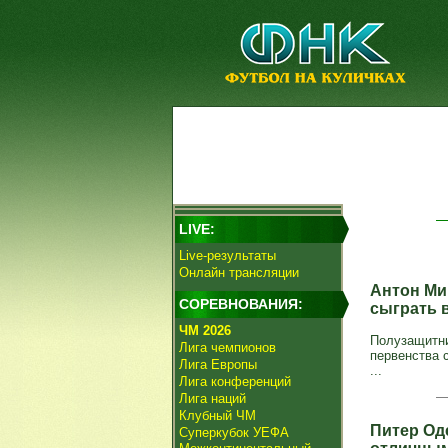
LIVE:
Live-результаты
Онлайн трансляции
Антон Ми
СОРЕВНОВАНИЯ:
сыграть 
ЧМ 2026
Полузащитни
Лига чемпионов
первенства с
Лига Европы
...
Лига конференций
Лига наций
Клубный ЧМ
Питер Од
Суперкубок УЕФА