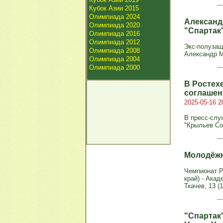
Кубок Азии 2015
Олимпиада 2024
Александ
Олимпиада 2020
"Спартак
Олимпиада 2016
Олимпиада 2012
Экс-полузащ
Олимпиада 2008
Александр М
Олимпиада 2004
Олимпиада 2000
В Ростех
соглашен
2025-05-16 2
В пресс‑служ
"Крыльев Со
Молодёжн
Чемпионат Р
край) - Акад
Ткачев, 13 (
"Спартак