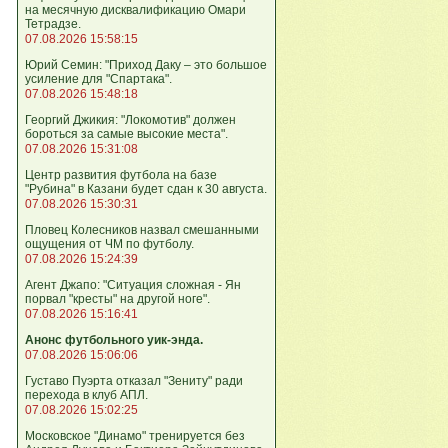
на месячную дисквалификацию Омари
Тетрадзе.
07.08.2026 15:58:15
Юрий Семин: "Приход Даку – это большое
усиление для "Спартака".
07.08.2026 15:48:18
Георгий Джикия: "Локомотив" должен
бороться за самые высокие места".
07.08.2026 15:31:08
Центр развития футбола на базе
"Рубина" в Казани будет сдан к 30 августа.
07.08.2026 15:30:31
Пловец Колесников назвал смешанными
ощущения от ЧМ по футболу.
07.08.2026 15:24:39
Агент Джапо: "Ситуация сложная - Ян
порвал "кресты" на другой ноге".
07.08.2026 15:16:41
Анонс футбольного уик-энда.
07.08.2026 15:06:06
Густаво Пуэрта отказал "Зениту" ради
перехода в клуб АПЛ.
07.08.2026 15:02:25
Московское "Динамо" тренируется без