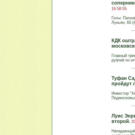
соперник
16:58:55
Голы: Паткови
Лукьян, 60 (4
КДК оштр
московск
Главный тре
рублей по ит
Туфан Са
пройдут 
Инвестор "Х
Подмосковья
Луис Энри
второй.
2
Нападающий 