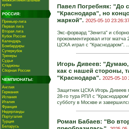
Межконтинентальный
кубок
Павел Погребняк: "До с
"Краснодара", но конц
РОССИЯ:
жаркой".
2025-05-10 23:26:3
Премьер-лига
Первая лига
Вторая лига
Экс-форвард "Зенита" и сборн
Кубок России
прокомментировал итог матча 2
Календарь
ЦСКА играл с "Краснодаром". ..
Бомбардиры
Суперкубок
Тренеры
Судьи
Игорь Дивеев: "Думаю,
Стадионы
как с нашей стороны, т
Сборная России
"Краснодара".
2025-05-10 
ЧЕМПИОНАТЫ:
Англия
Защитник ЦСКА Игорь Дивеев 
Германия
28‑го тура РПЛ с "Краснодаром
Испания
субботу в Москве и завершился
Италия
Франция
Нидерланды
Португалия
Роман Бабаев: "Во вто
Турция
Беларусь
преобразилась".
2025-05-