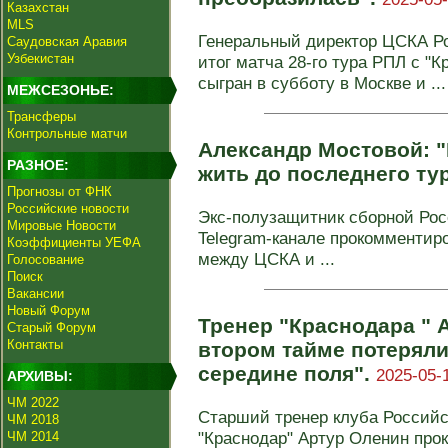
Казахстан
MLS
Генеральный директор ЦСКА Р
Саудовская Аравия
Узбекистан
итог матча 28‑го тура РПЛ с "
сыгран в субботу в Москве и ...
МЕЖСЕЗОНЬЕ:
Трансферы
Контрольные матчи
Александр Мостовой: "
РАЗНОЕ:
жить до последнего ту
Прогнозы от ФНК
Российские новости
Экс-полузащитник сборной Рос
Мировые Новости
Telegram‑канале прокомментиро
Коэффициенты УЕФА
между ЦСКА и ...
Голосование
Поиск
Вакансии
Новый Форум
Тренер "Краснодара " 
Старый Форум
Контакты
втором тайме потерял
середине поля".
2025-05-
АРХИВЫ:
ЧМ 2022
Старший тренер клуба Российс
ЧМ 2018
"Краснодар" Артур Оленин прок
ЧМ 2014