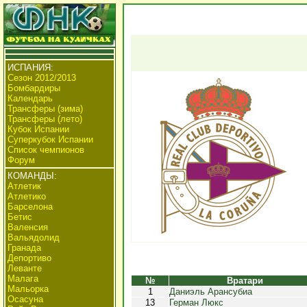
ИСПАНИЯ:
Сезон 2012/2013
Бомбардиры
Календарь
Трансферы (зима)
Трансферы (лето)
Кубок Испании
Суперкубок Испании
Список чемпионов
Форум
КОМАНДЫ:
Атлетик
Атлетико
Барселона
Бетис
Валенсия
Вальядолид
Гранада
Депортиво
Леванте
Малага
№
Вратари
Мальорка
1
Даниэль Арансубиа
Осасуна
13
Герман Люкс