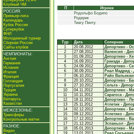
Клубный ЧМ
П
Игроки
РОССИЯ:
Родольфо Бодипо
Премьер-лига
Родерик
Календарь
Тиагу Пинту
Кубок России
Суперкубок
ФНЛ
Молодежный турнир
Тур
Дата
Соперник
Сборная России
1
20.08.2012
Депортиво - Оса
Сайты клубов
2
27.08.2012
Валенсия - Деп
ЧЕМПИОНАТЫ:
3
01.09.2012
Депортиво - Хе
Англия
4
16.09.2012
Гранада - Депор
Германия
5
24.09.2012
Депортиво - Се
Испания
6
30.09.2012
Реал Мадрид - 
Италия
7
06.10.2012
Райо Вальекано
Франция
8
20.10.2012
Депортиво - Ба
Голландия
9
27.10.2012
Сельта - Депорт
Португалия
Турция
10
04.11.2012
Депортиво - Ма
Украина
11
10.11.2012
Сарагоса - Депо
Беларусь
12
18.11.2012
Депортиво - Лев
Казахстан
13
25.11.2012
Атлетик - Депор
14
02.12.2012
Депортиво - Бет
МЕЖСЕЗОНЬЕ:
15
09.12.2012
Атлетико - Депо
Трансферы
16
17.12.2012
Депортиво - Ва
Контрольные матчи
17
21.12.2012
Эспаньол - Деп
РАЗНОЕ:
18
05.01.2013
Депортиво - Мал
Видео
19
13.01.2013
Реал Сосьедад 