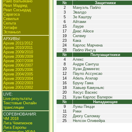
Райо Вальекано
№
Защитники
Реал Мадрид
2
Мануэль Пабло
Реал Сосьедад
3
Эвалдо
Сарагоса
5
Зе Каштру
Севилья
6
Айтами
Сельта
15
Лауре
Хетафе
17
Диас Айосе
Эспаньол
19
Силвиу
АРХИВЫ:
23
Кака
Архив 2011/2012
24
Карлос Марчена
Архив 2010/2011
28
Пабло Инсуа
Архив 2009/2010
№
Полузащитники
Архив 2008/2009
4
Алекс
Архив 2007/2008
8
Андре Сантуш
Архив 2006/2007
10
Хуан Домингес
Архив 2005/2006
12
Пауло Ассунсао
Архив 2004/2005
14
Абель Агилар
Архив 2003/2004
Архив 2002/2003
16
Бруну Гама
Архив 2001/2002
18
Хавьер Камуньяс
20
Хесус Васкес
LIVE:
21
Хуан Карлос Валерон
Live-результаты
№
Нападающие
Текстовые Онлайн
9
Луиш Пицци
трансляции
11
Рики
СОРЕВНОВАНИЯ:
22
Диогу Саломау
ЧМ 2018
25
Нелсон Оливейра
Лига Чемпионов
Лига Европы
Суперкубок УЕФА