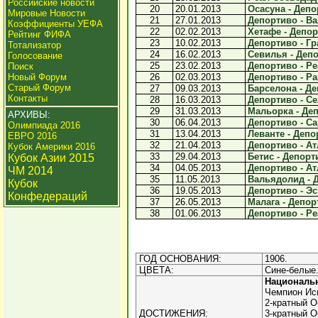
Российские новости
20
20.01.2013
Осасуна - Депор
Мировые Новости
21
27.01.2013
Депортиво - Ва
Коэффициенты УЕФА
22
02.02.2013
Хетафе - Депор
Рейтинг ФИФА
23
10.02.2013
Депортиво - Гра
Тотализатор
24
16.02.2013
Севилья - Депо
Голосование
25
23.02.2013
Депортиво - Ре
Поиск
Новый Форум
26
02.03.2013
Депортиво - Ра
Старый Форум
27
09.03.2013
Барселона - Де
Контакты
28
16.03.2013
Депортиво - Сел
29
31.03.2013
Мальорка - Деп
АРХИВЫ:
30
06.04.2013
Депортиво - Сар
Олимпиада 2016
31
13.04.2013
Леванте - Депор
ЕВРО 2016
32
21.04.2013
Депортиво - Атл
Кубок Америки 2016
33
29.04.2013
Бетис - Депорти
Кубок Азии 2015
34
04.05.2013
Депортиво - Атл
ЧМ 2014
35
11.05.2013
Вальядолид - Д
Кубок
36
19.05.2013
Депортиво - Эс
Конфедераций
37
26.05.2013
Малага - Депорт
38
01.06.2013
Депортиво - Ре
ГОД ОСНОВАНИЯ:
1906.
ЦВЕТА:
Сине-белые
Националь
Чемпион Исп
2-кратный О
ДОСТИЖЕНИЯ:
3-кратный О