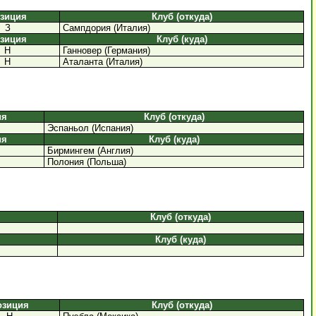
зиция
Клуб (откуда)
З
Сампдория (Италия)
зиция
Клуб (куда)
Н
Ганновер (Германия)
Н
Аталанта (Италия)
ия
Клуб (откуда)
Эспаньол (Испания)
ия
Клуб (куда)
Бирмингем (Англия)
Полония (Польша)
Клуб (откуда)
Клуб (куда)
озиция
Клуб (откуда)