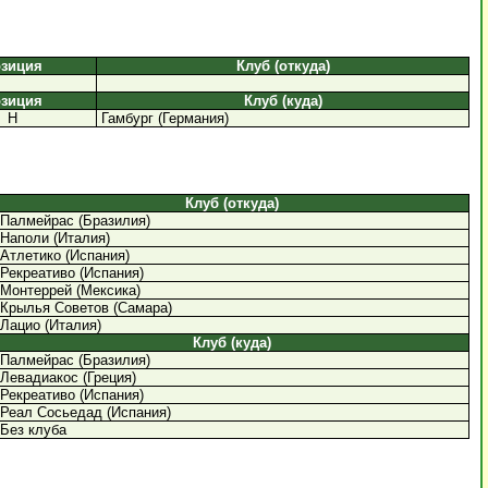
зиция
Клуб (откуда)
зиция
Клуб (куда)
Н
Гамбург (Германия)
Клуб (откуда)
Палмейрас (Бразилия)
Наполи (Италия)
Атлетико (Испания)
Рекреативо (Испания)
Монтеррей (Мексика)
Крылья Советов (Самара)
Лацио (Италия)
Клуб (куда)
Палмейрас (Бразилия)
Левадиакос (Греция)
Рекреативо (Испания)
Реал Сосьедад (Испания)
Без клуба