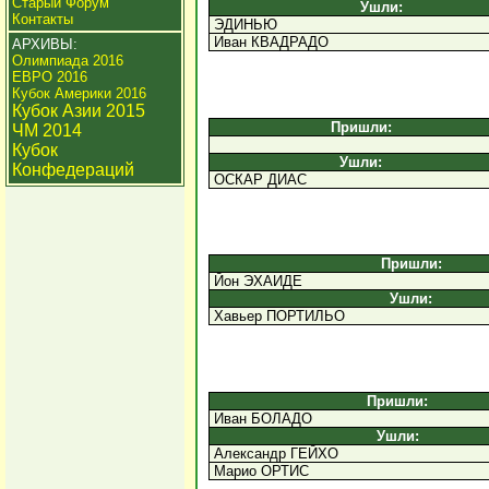
Старый Форум
Ушли:
Контакты
ЭДИНЬЮ
Иван КВАДРАДО
АРХИВЫ:
Олимпиада 2016
ЕВРО 2016
Кубок Америки 2016
Кубок Азии 2015
Пришли:
ЧМ 2014
Кубок
Ушли:
Конфедераций
ОСКАР ДИАС
Пришли:
Йон ЭХАИДЕ
Ушли:
Хавьер ПОРТИЛЬО
Пришли:
Иван БОЛАДО
Ушли:
Александр ГЕЙХО
Марио ОРТИС