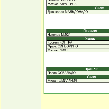
Николас ВИНЬЕРИ
Матиас АЛУСТИСА
Ушли:
Джанкарло МАЛЬДОНАДО
Пришли:
Николас МИКУ
Ушли:
Космин КОНТРА
Франк СИНЬОРИНО
Матиас ЛИХТ
Пришли:
Пабло ОСВАЛЬДО
Ушли:
Милан ШМИЛЯНИЧ