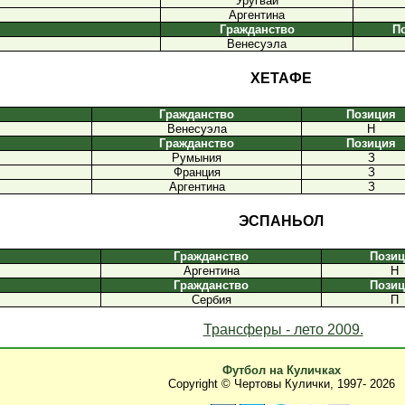
Уругвай
Аргентина
Гражданство
П
Венесуэла
ХЕТАФЕ
Гражданство
Позиция
Венесуэла
Н
Гражданство
Позиция
Румыния
З
Франция
З
Аргентина
З
ЭСПАНЬОЛ
Гражданство
Пози
Аргентина
Н
Гражданство
Пози
Сербия
П
Трансферы - лето 2009.
Футбол на Куличках
Copyright © Чертовы Кулички, 1997-
2026