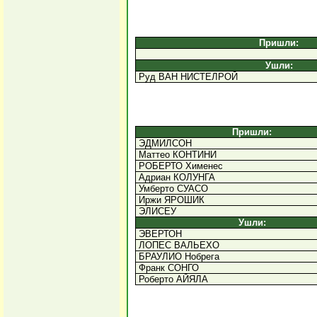
Пришли:
Ушли:
Руд ВАН НИСТЕЛРОЙ
Пришли:
ЭДМИЛСОН
Маттео КОНТИНИ
РОБЕРТО Хименес
Адриан КОЛУНГА
Умберто СУАСО
Иржи ЯРОШИК
ЭЛИСЕУ
Ушли:
ЭВЕРТОН
ЛОПЕС ВАЛЬЕХО
БРАУЛИО Нобрега
Франк СОНГО
Роберто АЙЯЛА