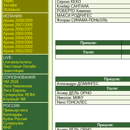
Херес
Серхио КЕКО
Хетафе
Клебер САНТАНА
Эспаньол
РОБЕРТО Хименес
МАКСИ РОДРИГЕС
ИСПАНИЯ:
Флоран СИНАМА-ПОНЬОЛЬ
Архив 2008/2009
Архив 2007/2008
Архив 2006/2007
Архив 2005/2006
Архив 2004/2005
Архив 2003/2004
Пришли:
Архив 2002/2003
Архив 2001/2002
Ушли:
LIVE:
Live-результаты
Текстовые Онлайн
трансляции
СОРЕВНОВАНИЯ:
Пришли:
ЧМ 2018
Алехандро ДОМИНГЕС
Лига Чемпионов
Ушли:
Лига Европы
Асиер ДЕЛЬ ОРНО
Суперкубок УЕФА
Николас МИКУ
Клубный ЧМ
Начо ГОНСАЛЕС
РОССИЯ:
Премьер-лига
Календарь
Кубок России
Суперкубок
Пришли:
ФНЛ
Асиер ДЕЛЬ ОРНО