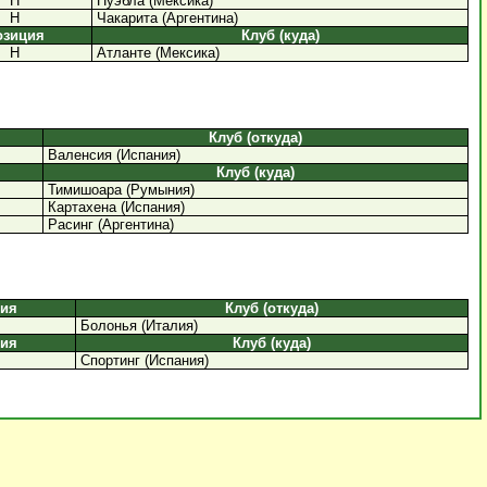
Н
Пуэбла (Мексика)
Н
Чакарита (Аргентина)
озиция
Клуб (куда)
Н
Атланте (Мексика)
Клуб (откуда)
Валенсия (Испания)
Клуб (куда)
Тимишоара (Румыния)
Картахена (Испания)
Расинг (Аргентина)
ция
Клуб (откуда)
Болонья (Италия)
ция
Клуб (куда)
Спортинг (Испания)