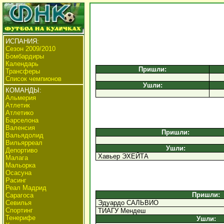
ИСПАНИЯ:
Сезон 2009/2010
Бомбардиры
Календарь
Пришли:
Трансферы
Список чемпионов
Ушли:
КОМАНДЫ:
Альмерия
Атлетик
Атлетико
Барселона
Валенсия
Пришли:
Вальядолид
Вильярреал
Ушли:
Депортиво
Хавьер ЭХЕЙТА
Малага
Мальорка
Осасуна
Расинг
Реал Мадрид
Пришли:
Сарагоса
Севилья
Эдуардо САЛЬВИО
Спортинг
ТИАГУ Мендеш
Тенерифе
Ушли: