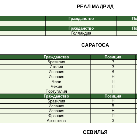
РЕАЛ МАДРИД
Гражданство
По
Гражданство
По
Голландия
САРАГОСА
Гражданство
Позиция
Бразилия
З
Италия
З
Испания
В
Испания
Н
Чили
Н
Чехия
П
Португалия
Н
Гражданство
Позиция
Бразилия
Н
Испания
В
Испания
Н
Франция
П
Аргентина
З
СЕВИЛЬЯ