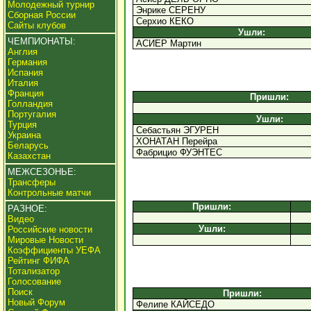
Молодежный турнир
Энрике СЕРЕНУ
Сборная России
Серхио КЕКО
Сайты клубов
Ушли:
ЧЕМПИОНАТЫ:
АСИЕР Мартин
Англия
Германия
Испания
Италия
Франция
Пришли:
Голландия
Португалия
Ушли:
Турция
Себастьян ЭГУРЕН
Украина
ХОНАТАН Перейра
Беларусь
Фабрицио ФУЭНТЕС
Казахстан
МЕЖСЕЗОНЬЕ:
Трансферы
Контрольные матчи
Пришли:
РАЗНОЕ:
Видео
Ушли:
Российские новости
Мировые Новости
Коэффициенты УЕФА
Рейтинг ФИФА
Тотализатор
Голосование
Поиск
Пришли:
Новый Форум
Фелипе КАЙСЕДО