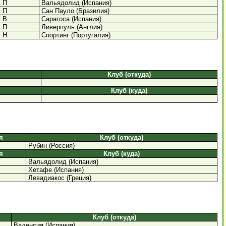
П
Вальядолид (Испания)
П
Сан Пауло (Бразилия)
В
Сарагоса (Испания)
П
Ливерпуль (Англия)
Н
Спортинг (Португалия)
Клуб (откуда)
Клуб (куда)
я
Клуб (откуда)
Рубин (Россия)
я
Клуб (куда)
Вальядолид (Испания)
Хетафе (Испания)
Левадиакос (Греция)
Клуб (откуда)
Валенсия (Испания)