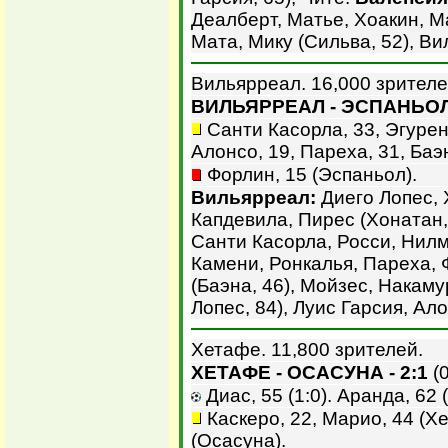
Деалберт, Матье, Хоакин, М
Мата, Мику (Сильва, 52), Вил
Вильярреал. 16,000 зрителе
ВИЛЬЯРРЕАЛ - ЭСПАНЬОЛ 
Санти Касорла, 33, Эгурен
Алонсо, 19, Пареха, 31, Баэ
Форлин, 15 (Эспаньол).
Вильярреал:
Диего Лопес, 
Капдевила, Пирес (Хонатан, 
Санти Касорла, Росси, Нилм
Камени, Ронкалья, Пареха, 
(Баэна, 46), Мойзес, Накаму
Лопес, 84), Луис Гарсия, Ал
Хетафе. 11,800 зрителей.
ХЕТАФЕ - ОСАСУНА - 2:1
(0
Диас, 55 (1:0). Аранда, 62 (
Каскеро, 22, Марио, 44 (Х
(Осасуна).