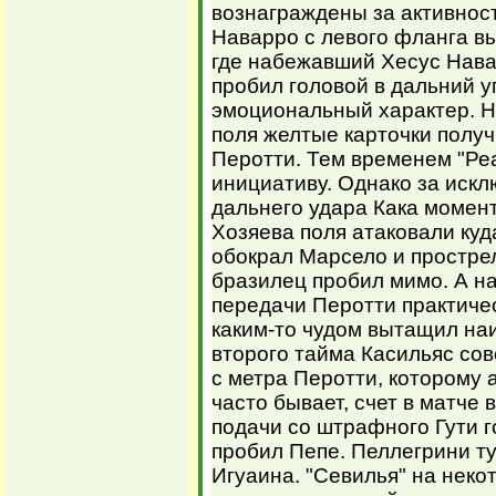
вознаграждены за активнос
Наварро с левого фланга в
где набежавший Хесус Нава
пробил головой в дальний уг
эмоциональный характер. На
поля желтые карточки получ
Перотти. Тем временем "Ре
инициативу. Однако за иск
дальнего удара Кака момент
Хозяева поля атаковали куд
обокрал Марсело и простре
бразилец пробил мимо. А н
передачи Перотти практичес
каким-то чудом вытащил на
второго тайма Касильяс сов
с метра Перотти, которому а
часто бывает, счет в матче в
подачи со штрафного Гути г
пробил Пепе. Пеллегрини ту
Игуаина. "Севилья" на неко