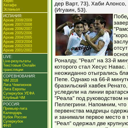
Херес
дер Варт, 73), Хаби Алонсо,
Хетафе
(Игуаин, 53).
Эспаньол
Побе
ИСПАНИЯ:
Архив 2008/2009
заве
Архив 2007/2008
"Рамо
Архив 2006/2007
Архив 2005/2006
"коро
Архив 2004/2005
заслу
Архив 2003/2004
Архив 2002/2003
отсут
Архив 2001/2002
осно
LIVE:
Роналду, "Реал" на 33-й ми
Live-результаты
Текстовые Онлайн
которого стал Хесус Навас.
трансляции
неожиданно отыгрались бла
СОРЕВНОВАНИЯ:
Пепе. Однако на 66-й минут
ЧМ 2018
Лига Чемпионов
бразильский хавбек Ренато,
Лига Европы
уследили на линии вратарс
Суперкубок УЕФА
"Реала" под руководством н
Клубный ЧМ
Пеллегрини. Напомним, что 
РОССИЯ:
Премьер-лига
первенства мадрицы одержа
Календарь
и занимали первое место в 
Кубок России
Суперкубок
"Реал" одержал две крупную
ФНЛ