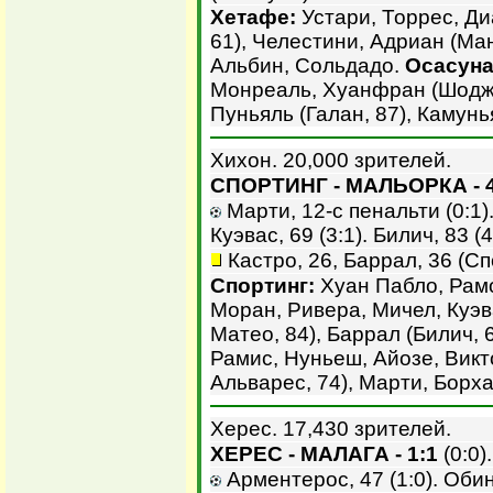
Хетафе:
Устари, Торрес, Ди
61), Челестини, Адриан (Ман
Альбин, Сольдадо.
Осасуна
Монреаль, Хуанфран (Шоджай
Пуньяль (Галан, 87), Камун
Хихон. 20,000 зрителей.
СПОРТИНГ - МАЛЬОРКА - 4
Марти, 12-с пенальти (0:1). 
Куэвас, 69 (3:1). Билич, 83 (4
Кастро, 26, Баррал, 36 (Сп
Спортинг:
Хуан Пабло, Рамо
Моран, Ривера, Мичел, Куэва
Матео, 84), Баррал (Билич, 
Рамис, Нуньеш, Айозе, Викт
Альварес, 74), Марти, Борха
Херес. 17,430 зрителей.
ХЕРЕС - МАЛАГА - 1:1
(0:0).
Арментерос, 47 (1:0). Обинн