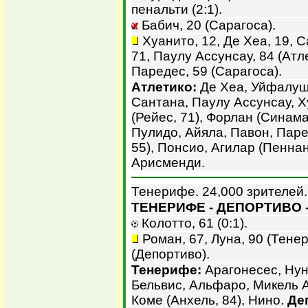
пенальти (2:1).
Бабич, 20 (Сарагоса).
Хуанито, 12, Де Хеа, 19, С
71, Паулу Ассунсау, 84 (Атле
Паредес, 59 (Сарагоса).
Атлетико:
Де Хеа, Уйфалуши
Сантана, Паулу Ассунсау, Х
(Рейес, 71), Форлан (Синам
Пулидо, Айяла, Павон, Паре
55), Понсио, Агилар (Пеннант
Арисменди.
Тенерифе. 24,000 зрителей.
ТЕНЕРИФЕ - ДЕПОРТИВО -
Колотто, 61 (0:1).
Роман, 67, Луна, 90 (Тене
(Депортиво).
Тенерифе:
Арагонесес, Нунь
Бельвис, Альфаро, Микель А
Коме (Анхель, 84), Нино.
Де