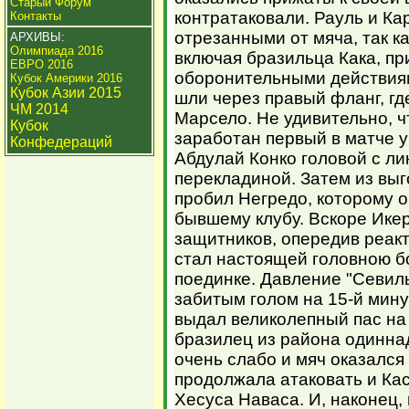
Старый Форум
контратаковали. Рауль и К
Контакты
отрезанными от мяча, так к
АРХИВЫ:
Олимпиада 2016
включая бразильца Кака, п
ЕВРО 2016
оборонительными действиям
Кубок Америки 2016
Кубок Азии 2015
шли через правый фланг, гд
ЧМ 2014
Марсело. Не удивительно, 
Кубок
заработан первый в матче у
Конфедераций
Абдулай Конко головой с ли
перекладиной. Затем из вы
пробил Негредо, которому о
бывшему клубу. Вскоре Ике
защитников, опередив реак
стал настоящей головною б
поединке. Давление "Севил
забитым голом на 15-й мину
выдал великолепный пас на
бразилец из района одинна
очень слабо и мяч оказался 
продолжала атаковать и Кас
Хесуса Наваса. И, наконец,