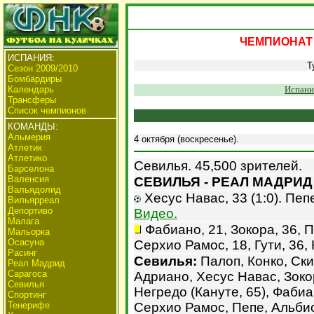
ЧЕМПИОНАТ 
ИСПАНИЯ:
Т
Сезон 2009/2010
Бомбардиры
Календарь
Испани
Трансферы
Список чемпионов
КОМАНДЫ:
Альмерия
4 октября (воскресенье).
Атлетик
Атлетико
Севилья. 45,500 зрителей.
Барселона
Валенсия
СЕВИЛЬЯ - РЕАЛ МАДРИД -
Вальядолид
Хесус Навас, 33 (1:0). Пепе,
Вильярреал
Депортиво
Видео.
Малага
Фабиано, 21, Зокора, 36, П
Мальорка
Осасуна
Серхио Рамос, 18, Гути, 36,
Расинг
Севилья:
Палоп, Конко, Ски
Реал Мадрид
Сарагоса
Адриано, Хесус Навас, Зокор
Севилья
Негредо (Кануте, 65), Фаби
Спортинг
Тенерифе
Серхио Рамос, Пепе, Альбио