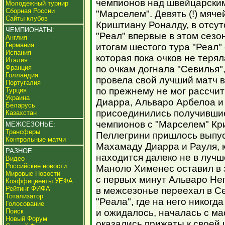
чемпионов над швейцарски
Молодежный турнир
Сборная России
"Марселем". Девять (!) мяч
Сайты клубов
Криштиану Роналду, в отсут
ЧЕМПИОНАТЫ:
"Реал" впервые в этом сезо
Англия
Германия
итогам шестого тура "Реал"
Испания
которая пока очков не терял
Италия
Франция
по очкам догнала "Севилья",
Голландия
провела свой лучший матч в
Португалия
по прежнему не мог рассчи
Турция
Украина
Диарра, Альваро Арбелоа и
Беларусь
присоединились получившие
Казахстан
чемпионов с "Марселем" Кр
МЕЖСЕЗОНЬЕ:
Трансферы
Пеллегрини пришлось выпуск
Контрольные матчи
Махамаду Диарра и Рауля, 
РАЗНОЕ:
находится далеко не в луч
Видео
Российские новости
Маноло Хименес оставил в 
Мировые Новости
с первых минут Альваро Не
Коэффициенты УЕФА
Рейтинг ФИФА
в межсезонье переехал в С
Тотализатор
"Реала", где на него никогд
Голосование
Поиск
и ожидалось, началась с ма
Новый Форум
оказались прижаты к своей