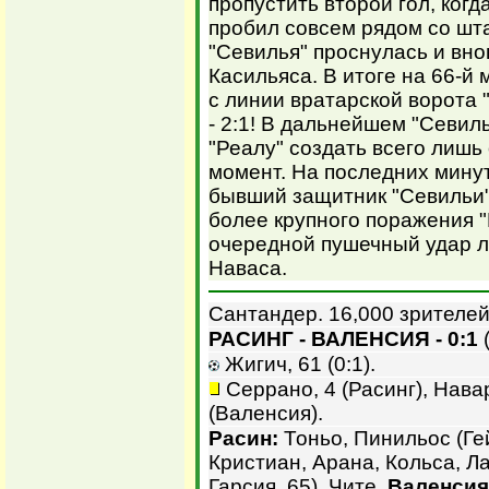
пропустить второй гол, ког
пробил совсем рядом со шт
"Севилья" проснулась и вн
Касильяса. В итоге на 66-й
с линии вратарской ворота 
- 2:1! В дальнейшем "Севиль
"Реалу" создать всего лиш
момент. На последних мину
бывший защитник "Севильи"
более крупного поражения "
очередной пушечный удар л
Наваса.
Сантандер. 16,000 зрителей
РАСИНГ - ВАЛЕНСИЯ - 0:1
(
Жигич, 61 (0:1).
Серрано, 4 (Расинг), Навар
(Валенсия).
Расин:
Тоньо, Пинильос (Гей
Кристиан, Арана, Кольса, Л
Гарсия, 65), Чите.
Валенсия