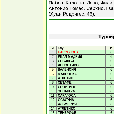
Пабло, Колотто, Лопо, Филип
Антонио Томас, Серхио, Гва
(Хуан Родригес, 46).
Турни
М
Клуб
И
1
БАРСЕЛОНА
6
2
РЕАЛ МАДРИД
6
3
СЕВИЛЬЯ
6
4
ДЕПОРТИВО
6
5
ВАЛЕНСИЯ
6
6
МАЛЬОРКА
6
7
АТЛЕТИК
6
8
ХЕТАФЕ
6
9
СПОРТИНГ
6
10
ЭСПАНЬОЛ
6
11
САРАГОСА
6
12
ОСАСУНА
6
13
АЛЬМЕРИЯ
6
14
АТЛЕТИКО
6
15
ТЕНЕРИФЕ
6