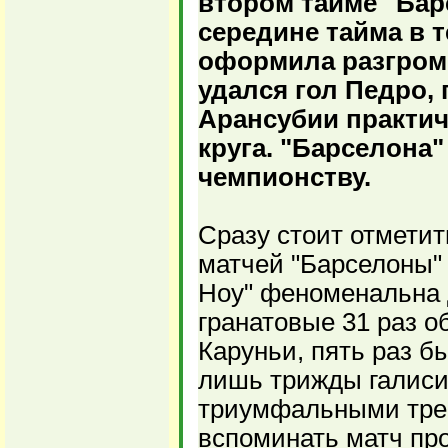
втором тайме "Бар
середине тайма в т
оформила разгром
удался гол Педро,
Арансубии практич
круга. "Барселона"
чемпионству.
Сразу стоит отметит
матчей "Барселоны" 
Ноу" феноменальна 
гранатовые 31 раз о
Каруньи, пять раз б
лишь трижды галиси
триумфальными трем
вспоминать матч про