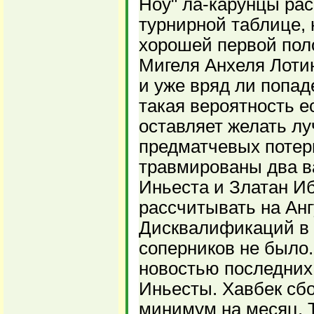
Ноу" ла-карунцы ра
турнирной таблице, 
хорошей первой пол
Мигеля Анхеля Лоти
и уже вряд ли попаде
такая вероятность е
оставляет желать лу
предматчевых потерь
травмированы два в
Иньеста и Златан Иб
рассчитывать на Анг
Дисквалификаций в 
соперников не было
новостью последних 
Иньесты. Хавбек сб
минимум на месяц. 