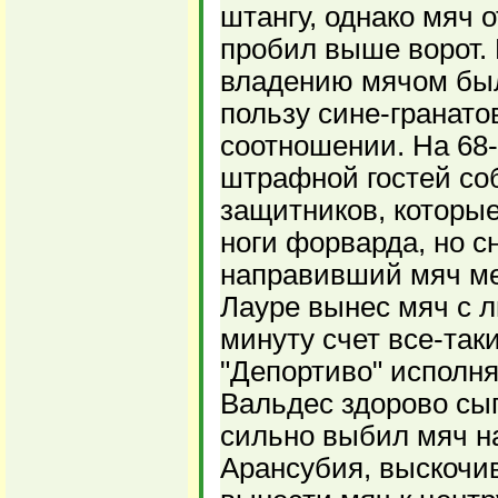
штангу, однако мяч 
пробил выше ворот.
владению мячом бы
пользу сине-гранато
соотношении. На 68-
штрафной гостей соб
защитников, которы
ноги форварда, но с
направивший мяч ме
Лауре вынес мяч с л
минуту счет все-так
"Депортиво" исполня
Вальдес здорово сыг
сильно выбил мяч н
Арансубия, выскочив