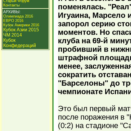
Старый Форум
поменялась. "Реал
Контакты
АРХИВЫ:
Игуаина, Марсело 
Олимпиада 2016
ЕВРО 2016
запорол серию ст
Кубок Америки 2016
Кубок Азии 2015
моментов. Но спас
ЧМ 2014
клуба на 69-й мину
Кубок
Конфедераций
пробивший в нижни
штрафной площади.
менее, заслуженна
сократить отстава
"Барселоны" до тре
чемпионате Испании
Это был первый мат
после поражения в "
(0:2) на стадионе "С