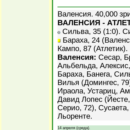
Валенсия. 40,000 зр
ВАЛЕНСИЯ - АТЛЕТИ
Сильва, 35 (1:0). Си
Бараха, 24 (Валенс
Кампо, 87 (Атлетик).
Валенсия:
Сесар, Бр
Альбельда, Алексис,
Бараха, Банега, Силь
Вилья (Домингес, 79
Ираола, Устариц, Ам
Давид Лопес (Йесте,
Серио, 72), Сусаета,
Льоренте.
14 апреля (среда).