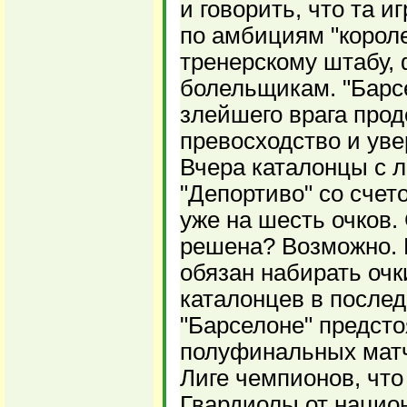
и говорить, что та 
по амбициям "королев
тренерскому штабу,
болельщикам. "Барсе
злейшего врага про
превосходство и уве
Вчера каталонцы с 
"Депортиво" со счет
уже на шесть очков.
решена? Возможно. Н
обязан набирать очк
каталонцев в послед
"Барселоне" предсто
полуфинальных матч
Лиге чемпионов, что
Гвардиолы от национ