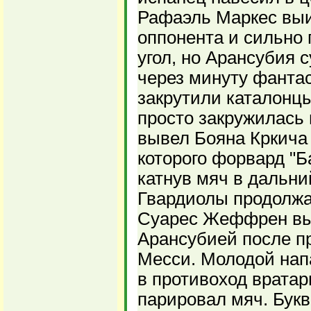
Рафаэль Маркес выи
оппонента и сильно
угол, но Арансубия 
через минуту фанта
закрутили каталонцы
просто закружилась 
вывел Бояна Кркича 
которого форвард "Б
катнув мяч в дальни
Гвардиолы продолжа
Суарес Жеффрен выс
Арансубией после п
Месси. Молодой на
в противоход вратар
парировал мяч. Бук