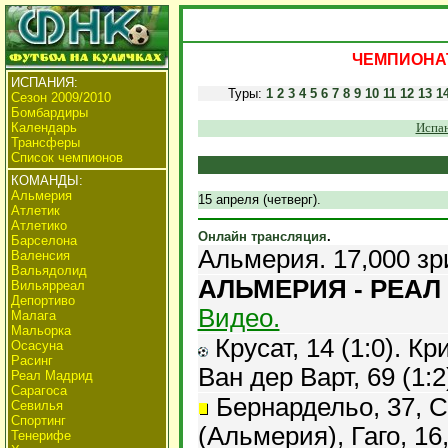
ЧЕМПИОНАТ
ИСПАНИЯ:
Туры:
1
2
3
4
5
6
7
8
9
10
11
12
13
1
Сезон 2009/2010
Бомбардиры
Календарь
Испан
Трансферы
Список чемпионов
КОМАНДЫ:
Альмерия
15 апреля (четверг).
Атлетик
Атлетико
Онлайн трансляция
.
Барселона
Альмерия. 17,000 зр
Валенсия
Вальядолид
АЛЬМЕРИЯ - РЕАЛ 
Вильярреал
Депортиво
Видео.
Малага
Мальорка
Крусат, 14 (1:0). Кр
Осасуна
Расинг
Ван дер Варт, 69 (1:2
Реал Мадрид
Сарагоса
Бернардельо, 37, С
Севилья
Спортинг
(Альмерия), Гаго, 16,
Тенерифе