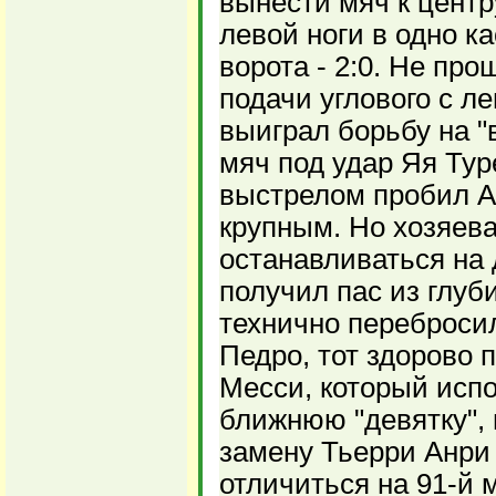
вынести мяч к центр
левой ноги в одно к
ворота - 2:0. Не про
подачи углового с л
выиграл борьбу на "
мяч под удар Яя Ту
выстрелом пробил А
крупным. Но хозяев
останавливаться на 
получил пас из глуб
технично перебросил
Педро, тот здорово 
Месси, который испо
ближнюю "девятку",
замену Тьерри Анри
отличиться на 91-й 