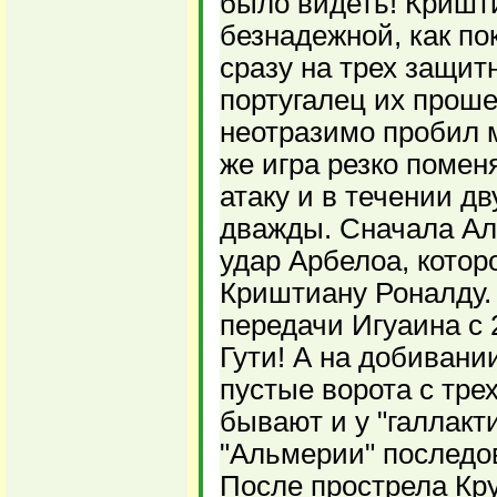
было видеть! Кришт
безнадежной, как по
сразу на трех защит
португалец их проше
неотразимо пробил м
же игра резко помен
атаку и в течении д
дважды. Сначала Ал
удар Арбелоа, котор
Криштиану Роналду.
передачи Игуаина с 
Гути! А на добивани
пустые ворота с трех
бывают и у "галлакти
"Альмерии" последо
После прострела Кру