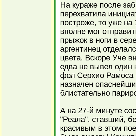
На кураже после заб
перехватила инициат
построже, то уже на
вполне мог отправит
прыжок в ноги в сер
аргентинец отделалс
цвета. Вскоре Уче в
едва не вывел один 
фол Серхио Рамоса 
назначен опаснейши
блистательно парир
А на 27-й минуте со
"Реала", ставший, б
красивым в этом пое