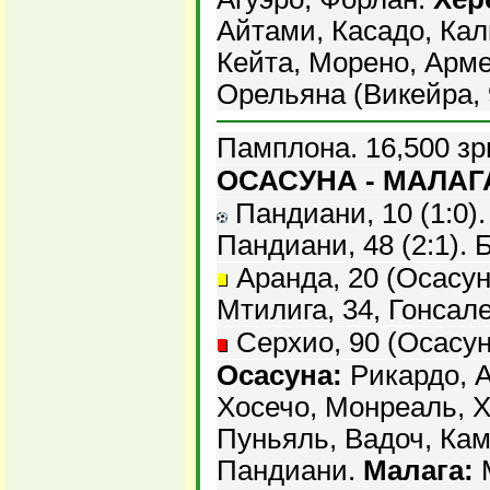
Айтами, Касадо, Кал
Кейта, Морено, Арме
Орельяна (Викейра, 
Памплона. 16,500 зр
ОСАСУНА - МАЛАГА 
Пандиани, 10 (1:0). 
Пандиани, 48 (2:1). Б
Аранда, 20 (Осасуна
Мтилига, 34, Гонсале
Серхио, 90 (Осасуна
Осасуна:
Рикардо, А
Хосечо, Монреаль, Х
Пуньяль, Вадоч, Кам
Пандиани.
Малага:
М