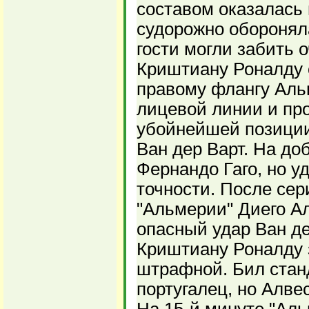
составом оказалась 
судорожно обороняла
гости могли забить 
Криштиану Роналду 
правому флангу Аль
лицевой линии и про
убойнейшей позиции
Ван дер Варт. На до
Фернандо Гаго, но у
точности. После сер
"Альмерии" Диего А
опасный удар Ван де
Криштиану Роналду 
штрафной. Бил станд
португалец, но Алве