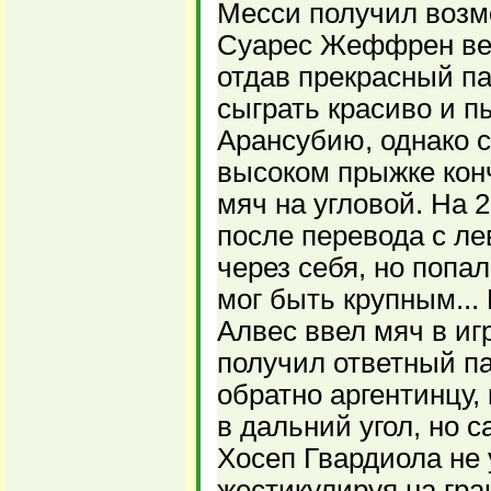
Месси получил возм
Суарес Жеффрен вер
отдав прекрасный па
сыграть красиво и п
Арансубию, однако с
высоком прыжке кон
мяч на угловой. На 
после перевода с л
через себя, но попал
мог быть крупным...
Алвес ввел мяч в иг
получил ответный па
обратно аргентинцу,
в дальний угол, но 
Хосеп Гвардиола не 
жестикулируя на гра