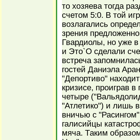
то хозяева тогда раз
счетом 5:0. В той иг
возлагались опреде
зрения предложенн
Гвардиолы, но уже в
и Это`О сделали сче
встреча запомнилас
гостей Даниэла Ара
"Депортиво" находит
кризисе, проиграв в
четыре ("Вальядолид
"Атлетико") и лишь 
вничью с "Расингом"
галисийцы катастроф
мяча. Таким образом