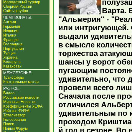
полуза
Молодежный турнир
Сборная России
Варта. 
Сайты клубов
"Альмерия" - "Реа
ЧЕМПИОНАТЫ:
Англия
или интригующей. 
Германия
Испания
выдали удивитель
Италия
Франция
в смысле количест
Голландия
Португалия
торжества атакующ
Турция
Украина
шансы у ворот обе
Беларусь
Казахстан
пугающим постоян
МЕЖСЕЗОНЬЕ:
удивительно, что 
Трансферы
Контрольные матчи
провели всего лиш
РАЗНОЕ:
Видео
Сначала после про
Российские новости
Мировые Новости
отличился Альберт
Коэффициенты УЕФА
Рейтинг ФИФА
удивительным по 
Тотализатор
Голосование
проходом Криштиан
Поиск
Новый Форум
й гол в сезоне. Во