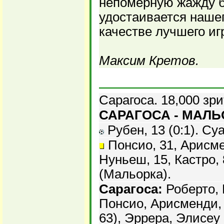
непомерную жажду 
удостаивается нашег
качестве лучшего иг
Максим Кретов.
Сарагоса. 18,000 зри
САРАГОСА - МАЛЬО
Рубен, 13 (0:1). Суа
Понсио, 31, Арисме
Нуньеш, 15, Кастро, 
(Мальорка).
Сарагоса:
Роберто, 
Понсио, Арисменди, 
63), Эррера, Элисеу 