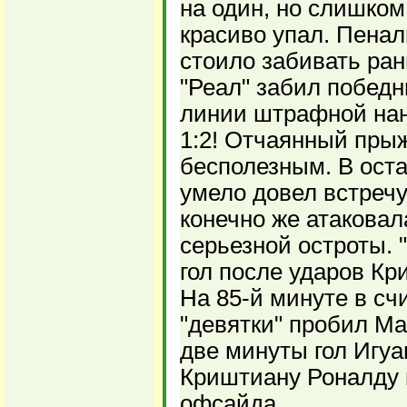
на один, но слишком
красиво упал. Пенал
стоило забивать ран
"Реал" забил победн
линии штрафной нан
1:2! Отчаянный пры
бесполезным. В ост
умело довел встречу
конечно же атаковал
серьезной остроты. 
гол после ударов Кр
На 85-й минуте в сч
"девятки" пробил Ма
две минуты гол Игуа
Криштиану Роналду 
офсайда.