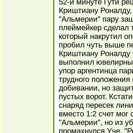
52-й минуте Гути ре
Криштиану Роналду,
"Альмерии" пару защ
плеймейкер сделал т
который накрутил оп
пробил чуть выше п
Криштиану Роналду 
выполнил ювелирный
упор аргентинца пар
трудного положения 
добивании, но защи
пустых ворот. Кстати
снаряд пересек лини
вместо 1:2 счет мог 
"Альмерии", но из у
промахнулся Уче. "Р