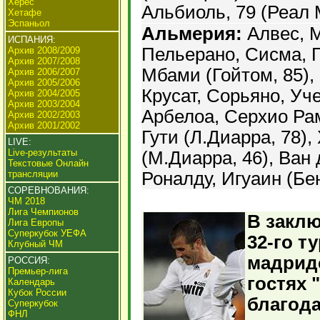
Херес
Альбиоль, 79 (Реал 
Хетафе
Эспаньол
Альмерия:
Алвес, М
ИСПАНИЯ:
Пельерано, Сисма, 
Архив 2008/2009
Архив 2007/2008
Мбами (Гойтом, 85), 
Архив 2006/2007
Архив 2005/2006
Крусат, Сорьяно, Уч
Архив 2004/2005
Архив 2003/2004
Арбелоа, Серхио Ра
Архив 2002/2003
Архив 2001/2002
Гути (Л.Диарра, 78),
LIVE:
Live-результаты
(М.Диарра, 46), Ван
Текстовые Онлайн
трансляции
Роналду, Игуаин (Бен
СОРЕВНОВАНИЯ:
ЧМ 2018
Лига Чемпионов
В закл
Лига Европы
Суперкубок УЕФА
32-го т
Клубный ЧМ
мадридс
РОССИЯ:
Премьер-лига
гостях 
Календарь
Кубок России
благода
Суперкубок
ФНЛ