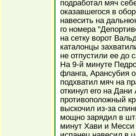
подработал мяч себе
оказавшегося в обор
навесить на дальнюю
го номера "Депортив
на сетку ворот Валь
каталонцы захватили
не отпустили ее до 
На 9-й минуте Педро
фланга, Арансубия 
подхватил мяч на п
откинул его на Дани
противоположный кр
выскочил из-за спин
мощно зарядил в шта
минут Хави и Месси 
испанец навесил в ц