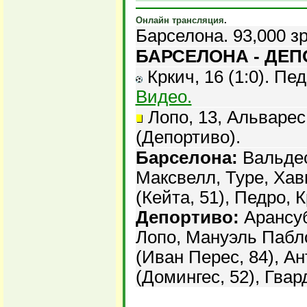
Онлайн трансляция
.
Барселона. 93,000 з
БАРСЕЛОНА - ДЕПО
Кркич, 16 (1:0). Педр
Видео.
Лопо, 13, Альварес
(Депортиво).
Барселона:
Вальдес
Максвелл, Туре, Хав
(Кейта, 51), Педро, 
Депортиво:
Арансуб
Лопо, Мануэль Пабло
(Иван Перес, 84), А
(Домингес, 52), Гвар