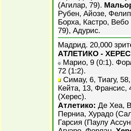
(Агилар, 79).
Мальор
Рубен, Айозе, Фелипе
Борха, Кастро, Вебо 
79), Адурис.
Мадрид. 20,000 зрит
АТЛЕТИКО - ХЕРЕС 
Марио, 9 (0:1). Фор
72 (1:2).
Симау, 6, Тиагу, 58,
Кейта, 13, Франсис, 
(Херес).
Атлетико:
Де Хеа, В
Перниа, Хурадо (Саль
Гарсия (Паулу Ассунс
Агуэро, Форлан.
Хер