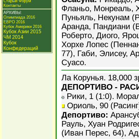
Старый Форум
Контакты
Фланьо, Монреаль, 
АРХИВЫ:
Пуньяль, Некунам (Р
Олимпиада 2016
ЕВРО 2016
Аранда, Пандиани (В
Кубок Америки 2016
Кубок Азии 2015
Роберто, Диого, Яро
ЧМ 2014
Кубок
Хорхе Лопес (Пеннан
Конфедераций
77), Габи, Элисеу, А
Суасо.
Ла Корунья. 18,000 
ДЕПОРТИВО - РАСИН
Рики, 1 (1:0). Морал,
Ориоль, 90 (Расинг
Депортиво:
Арансуб
Рауль, Хуан Родриге
(Иван Перес, 64), Ад