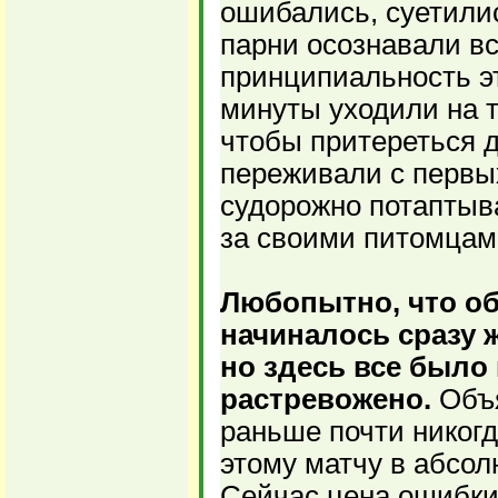
ошибались, суетилис
парни осознавали в
принципиальность э
минуты уходили на т
чтобы притереться д
переживали с первы
судорожно потаптыва
за своими питомцами
Любопытно, что о
начиналось сразу ж
но здесь все было
растревожено.
Объя
раньше почти никогд
этому матчу в абсол
Сейчас цена ошибки 