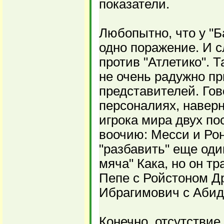
показатели.
Любопытно, что у "Б
одно поражение. И 
против "Атлетико". 
не очень радужно п
представителей. Гов
персоналиях, наверн
игрока мира двух по
воочию: Месси и Рон
"разбавить" еще оди
мяча" Кака, но он тр
Пепе с Ройстоном Др
Ибрагимович с Абид
Конечно, отсутствие