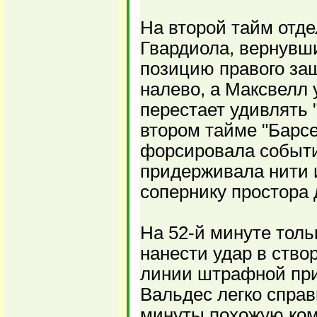
На второй тайм отд
Гвардиола, вернувш
позицию правого за
налево, а Максвелл у
перестает удивлять 
втором тайме "Барсе
форсировала событи
придерживала нити и
сопернику простора
На 52-й минуте тол
нанести удар в ство
линии штрафной при
Вальдес легко справ
минуты похожую ко