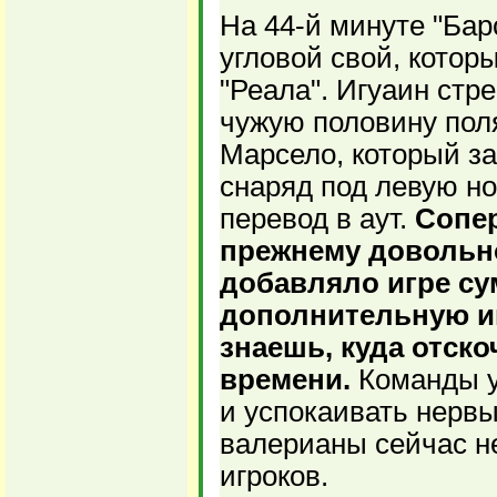
На 44-й минуте "Бар
угловой свой, котор
"Реала". Игуаин стр
чужую половину поля
Марсело, который з
снаряд под левую но
перевод в аут.
Сопе
прежнему довольно
добавляло игре су
дополнительную ин
знаешь, куда отск
времени.
Команды у
и успокаивать нервы
валерианы сейчас н
игроков.