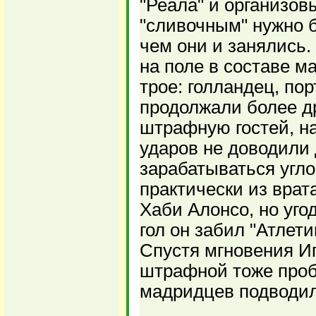
"Реала" и организов
"сливочным" нужно б
чем они и занялись
на поле в составе м
трое: голландец, по
продолжали более др
штрафную гостей, на
ударов не доводили 
зарабатываться угло
практически из врат
Хаби Алонсо, но уго
гол он забил "Атлет
Спустя мгновения Иг
штрафной тоже проб
мадридцев подводил