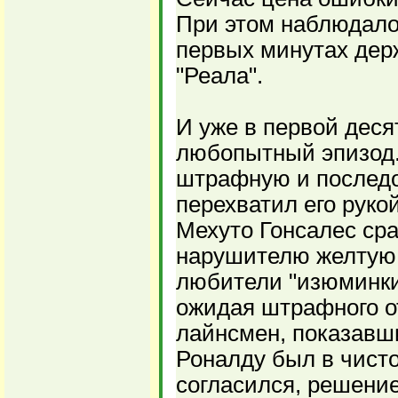
При этом наблюдало
первых минутах дер
"Реала".
И уже в первой дес
любопытный эпизод.
штрафную и последов
перехватил его руко
Мехуто Гонсалес сра
нарушителю желтую 
любители "изюминки
ожидая штрафного о
лайнсмен, показавши
Роналду был в чист
согласился, решени