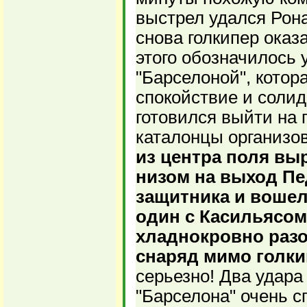
выстрел удался Рона
снова голкипер оказ
этого обозначилось
"Барселоной", котор
спокойствие и солид
готовился выйти на 
каталонцы организов
из центра поля вы
низом на выход Пе
защитника и воше
один с Касильясо
хладнокровно разо
снаряд мимо голкип
серьезно! Два удара 
"Барселона" очень с