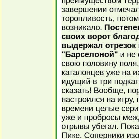
преимуществом терр
завершении отмечал
торопливость, пото
возникало.
Постепен
своих ворот благод
выдержал отрезок
"Барселоной"
и не 
свою половину поля,
каталонцев уже на и
идущий в три подката
сказать! Вообще, по
настроился на игру,
времени целые сери
уже и пробросы межд
отрывы убегал. Пока
Пике. Соперники изо