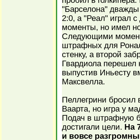
пробил в голкипера. 
"Барселона" дважды 
2:0, а "Реал" играл 
моменты, но имел н
Следующими момент
штрафных для Ронал
стенку, а второй заб
Гвардиола перешел 
выпустив Иньесту в
Максвелла.
Пеллегрини бросил в
Ваарта, но игра у ма
Подач в штрафную бы
достигали цели.
На 
и вовсе разгромн