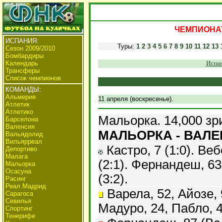
ЧЕМПИОНАТ
ИСПАНИЯ:
Туры:
1
2
3
4
5
6
7
8
9
10
11
12
13
Сезон 2009/2010
Бомбардиры
Календарь
Испан
Трансферы
Список чемпионов
КОМАНДЫ:
Альмерия
11 апреля (воскресенье).
Атлетик
Атлетико
Мальорка. 14,000 зр
Барселона
Валенсия
МАЛЬОРКА - ВАЛЕН
Вальядолид
Вильярреал
Кастро, 7 (1:0). Веб
Депортиво
Малага
(2:1). Фернандеш, 63
Мальорка
Осасуна
(3:2).
Расинг
Реал Мадрид
Варела, 52, Айозе, 
Сарагоса
Севилья
Мадуро, 24, Пабло, 4
Спортинг
Тенерифе