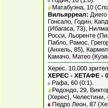
Годин, 16 (1:0).
Матабуэна, 10 (Спо
Вильярреал:
Диего 
Гонсало, Годин, Кап
(Ибагаса, 73), Нилма
Росси, Льоренте (Пи
Пабло, Рамос, Грего
(Анхель, 85), Кармел
Камачо, Матео (Куэва
Херес. 10,000 зрител
ХЕРЕС - ХЕТАФЕ - 0
Рафа, 60 (0:1).
Редондо, 29, Виктор
(Херес), Челестини, 
Педро Леон, 87 (Хе