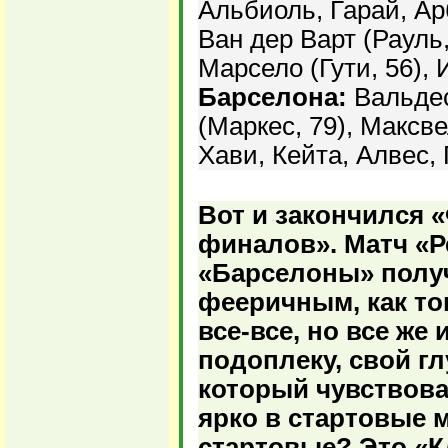
Альбиоль, Гарай, Ар
Ван дер Варт (Рауль
Марсело (Гути, 56), 
Барселона:
Вальдес
(Маркес, 79), Максве
Хави, Кейта, Алвес,
Вот и закончился 
финалов». Матч «Р
«Барселоны» получ
фееричным, как то
все-все, но все же
подоплеку, свой гл
который чувствов
ярко в стартовые 
стартовые? Это «