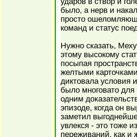
ударов в створ и го
было, а нерв и нака
просто ошеломляющи
команд и статус пое
Нужно сказать, Меху
этому высокому ста
посыпая пространств
желтыми карточками
диктовала условия и
было многовато для 
одним доказательств
эпизоде, когда он вы
заметил выгоднейше
увлекся - это тоже и
переживаний, как и 