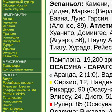
Молодежный турнир
Эспаньол:
Камени, 
Сборная России
Сайты клубов
Дидач, Маркес (Верду
ЧЕМПИОНАТЫ:
Баэна, Луис Гарсия,
Англия
Германия
(Алонсо, 89).
Атлети
Испания
Италия
Хуанито, Домингес, 
Франция
Голландия
(Агуэро, 56), Паулу 
Португалия
Турция
Тиагу, Хурадо, Рейес
Украина
Беларусь
Казахстан
Памплона. 19,200 зр
МЕЖСЕЗОНЬЕ:
ОСАСУНА - САРАГО
Трансферы
Контрольные матчи
Аранда, 2 (1:0). Вад
РАЗНОЕ:
Видео
Серхио, 12, Пандиа
Российские новости
Мировые Новости
Рикардо, 90 (Осасуна
Коэффициенты УЕФА
Рейтинг ФИФА
Элисеу, 24, Диого, 5
Тотализатор
Голосование
Рупер, 85 (Осасуна
Поиск
Новый Форум
Осасуна:
Рикардо, А