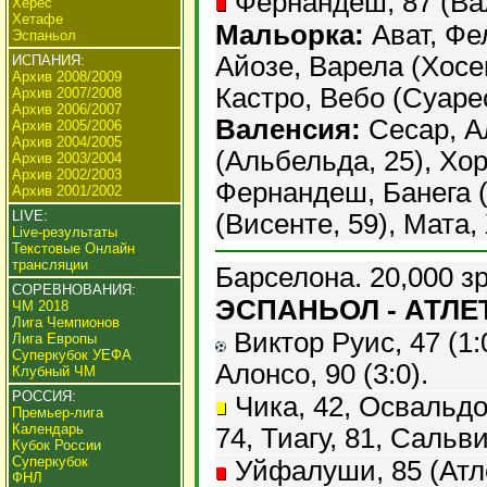
Фернандеш, 87 (Ва
Херес
Хетафе
Мальорка:
Ават, Фе
Эспаньол
Айозе, Варела (Хосе
ИСПАНИЯ:
Архив 2008/2009
Кастро, Вебо (Суарес
Архив 2007/2008
Архив 2006/2007
Валенсия:
Сесар, А
Архив 2005/2006
Архив 2004/2005
(Альбельда, 25), Хо
Архив 2003/2004
Архив 2002/2003
Фернандеш, Банега (
Архив 2001/2002
LIVE:
(Висенте, 59), Мата,
Live-результаты
Текстовые Онлайн
трансляции
Барселона. 20,000 з
СОРЕВНОВАНИЯ:
ЭСПАНЬОЛ - АТЛЕТ
ЧМ 2018
Лига Чемпионов
Виктор Руис, 47 (1:0
Лига Европы
Суперкубок УЕФА
Алонсо, 90 (3:0).
Клубный ЧМ
РОССИЯ:
Чика, 42, Освальдо,
Премьер-лига
Календарь
74, Тиагу, 81, Сальви
Кубок России
Суперкубок
Уйфалуши, 85 (Атле
ФНЛ