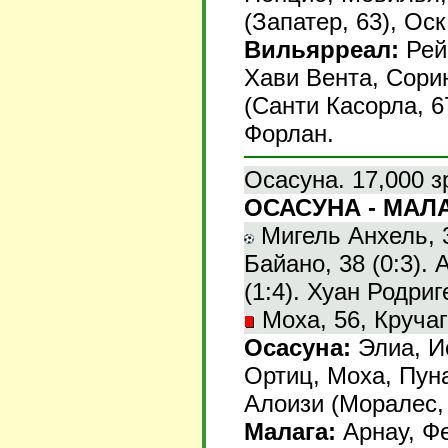
(Запатер, 63), Ос
Вильярреал:
Рейн
Хави Вента, Сорин
(Санти Касорла, 6
Форлан.
Осасуна. 17,000 з
ОСАСУНА - МАЛАГ
Мигель Анхель, 3 
Байано, 38 (0:3). 
(1:4). Хуан Родриге
Моха, 56, Кручага
Осасуна:
Элиа, Ис
Ортиц, Моха, Пуна
Алоизи (Моралес, 
Малага:
Арнау, Фе