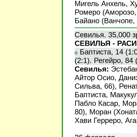
Мигель Анхель, Ху
Ромеро (Аморозо, 
Байано (Ванчопе, 
Севилья. 35,000 з
СЕВИЛЬЯ - РАСИН
Баптиста, 14 (1:0
(2:1). Регейро, 84 (
Севилья:
Эстебан
Айтор Осио, Дани
Сильва, 66), Рена
Баптиста, Макукул
Пабло Касар, Мор
80), Моран (Хонат
Хави Герреро, Ага