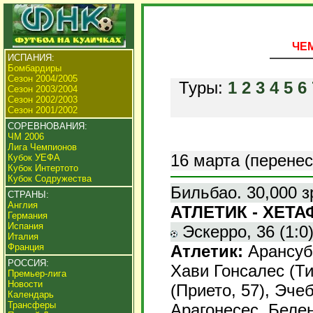
ЧЕМ
ИСПАНИЯ:
Бомбардиры
Сезон 2004/2005
Туры:
1
2
3
4
5
6
Сезон 2003/2004
Сезон 2002/2003
Сезон 2001/2002
СОРЕВНОВАНИЯ:
ЧМ 2006
Лига Чемпионов
16 марта (перенес
Кубок УЕФА
Кубок Интертото
Кубок Содружества
Бильбао. 30,000 з
СТРАНЫ:
Англия
АТЛЕТИК - ХЕТАФ
Германия
Испания
Эскерро, 36 (1:0).
Италия
Атлетик:
Арансуби
Франция
РОССИЯ:
Хави Гонсалес (Тик
Премьер-лига
Новости
(Прието, 57), Эче
Календарь
Трансферы
Арагонесес, Белен