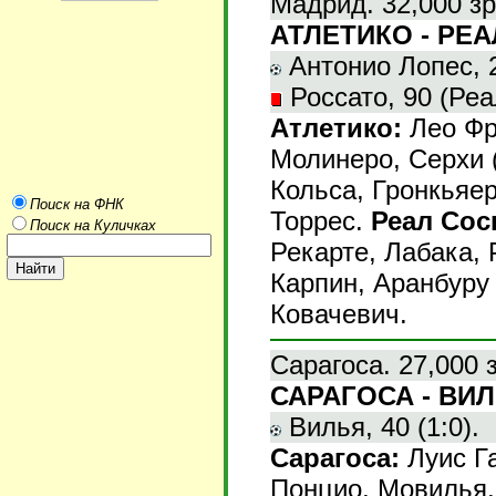
Мадрид. 32,000 зр
АТЛЕТИКО - РЕА
Антонио Лопес, 2
Россато, 90 (Реа
Атлетико:
Лео Фр
Молинеро, Серхи (
Кольса, Гронкьяер
Поиск на ФНК
Торрес.
Реал Сос
Поиск на Куличках
Рекарте, Лабака, 
Карпин, Аранбуру 
Ковачевич.
Сарагоса. 27,000 
САРАГОСА - ВИЛ
Вилья, 40 (1:0).
Сарагоса:
Луис Га
Понцио, Мовилья, 