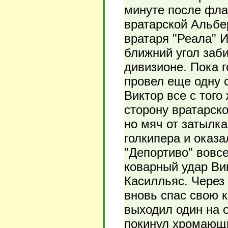
минуте после фла
вратарской Альбе
вратаря "Реала" И
ближний угол заб
дивизионе. Пока г
провел еще одну с
Виктор все с того
сторону вратарско
но мяч от затылка
голкипера и оказа
"Депортиво" вовсе
коварный удар Ви
Касилльяс. Через 
вновь спас свою к
выходил один на о
покинул хромающи