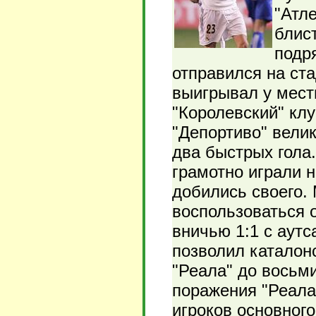
"Атле
блис
подр
отправился на ста
выигрывал у местн
"Королевский" клу
"Депортиво" вели
два быстрых гола
грамотно играли н
добились своего.
воспользоваться 
вничью 1:1 с аутс
позволил каталон
"Реала" до восьми
поражения "Реала
игроков основног