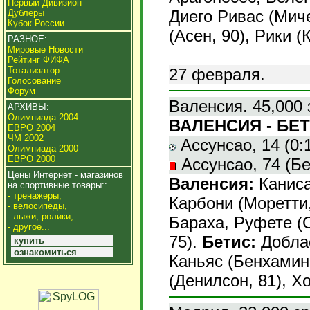
Первый Дивизион
Диего Ривас (Миче
Дублеры
Кубок России
(Асен, 90), Рики (
РАЗНОЕ:
Мировые Новости
Рейтинг ФИФА
27 февраля.
Тотализатор
Голосование
Форум
Валенсия. 45,000 
АРХИВЫ:
Олимпиада 2004
ВАЛЕНСИЯ - БЕТИ
ЕВРО 2004
ЧМ 2002
Ассунсао, 14 (0:1)
Олимпиада 2000
ЕВРО 2000
Ассунсао, 74 (Бе
Цены Интернет - магазинов
Валенсия:
Каниса
на спортивные товары::
- тренажеры,
Карбони (Моретти
- велосипеды,
- лыжи, ролики,
Бараха, Руфете (С
- другое...
75).
Бетис:
Доблас
купить
ознакомиться
Каньяс (Бенхамин,
(Денилсон, 81), Х