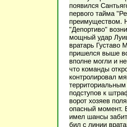
появился Сантьяг
первого тайма "Р
преимуществом. Н
"Депортиво" возни
мощный удар Луиш
вратарь Густаво 
пришелся выше во
вполне могли и н
что команды откр
контролировал м
территориальным 
подступов к штра
ворот хозяев пол
опасный момент. 
имел шансы забить
бил с линии врата