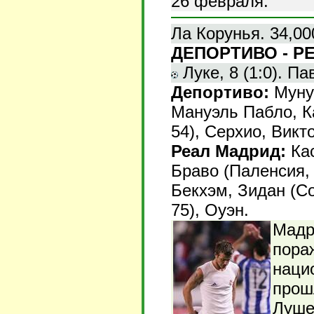
26 февраля.
Ла Корунья. 34,00
ДЕПОРТИВО - РЕ
Луке, 8 (1:0). Пав
Депортиво:
Мунуа
Мануэль Пабло, К
54), Серхио, Викт
Реал Мадрид:
Кас
Браво (Паленсия, 
Бекхэм, Зидан (Со
75), Оуэн.
Мадр
пора
наци
прош
Луше