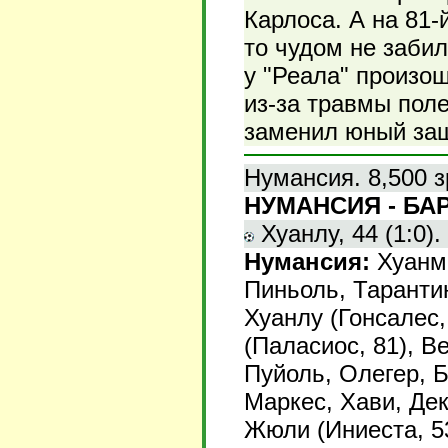
Карлоса. А на 81-
то чудом не забил
у "Реала" произо
из-за травмы поле
заменил юный защ
Нумансия. 8,500 з
НУМАНСИЯ - БАР
Хуанлу, 44 (1:0).
Нумансия:
Хуанма
Пиньоль, Тарантин
Хуанлу (Гонсалес,
(Паласиос, 81), В
Пуйоль, Олегер, Б
Маркес, Хави, Дек
Жюли (Иниеста, 53