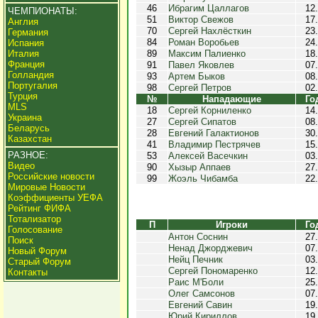
46
Ибрагим Цаллагов
12
ЧЕМПИОНАТЫ:
51
Виктор Свежов
17
Англия
70
Сергей Нахлёсткин
23
Германия
84
Роман Воробьев
24
Испания
Италия
89
Максим Палиенко
18
Франция
91
Павел Яковлев
07
Голландия
93
Артем Быков
08
Португалия
98
Сергей Петров
02
Турция
№
Нападающие
Го
MLS
18
Сергей Корниленко
14
Украина
27
Сергей Сипатов
08
Беларусь
28
Евгений Галактионов
30
Казахстан
41
Владимир Пестрячев
15
РАЗНОЕ:
53
Алексей Васечкин
03
Видео
90
Хызыр Аппаев
27
Российские новости
99
Жоэль Чибамба
22
Мировые Новости
Коэффициенты УЕФА
Рейтинг ФИФА
Тотализатор
П
Игроки
Го
Голосование
Антон Соснин
27
Поиск
Ненад Джорджевич
07
Новый Форум
Нейц Печник
03
Старый Форум
Сергей Пономаренко
12
Контакты
Раис М'Боли
25
Олег Самсонов
07
Евгений Савин
19
Юрий Кириллов
19