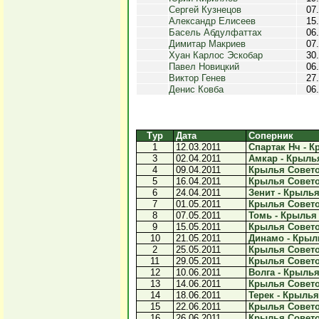
Сергей Кузнецов
07
Александр Елисеев
15
Басель Абдулфаттах
06
Димитар Макриев
07
Хуан Карлос Эскобар
30
Павел Новицкий
06
Виктор Генев
27
Денис Ковба
06
Тур
Дата
Соперник
1
12.03.2011
Спартак Нч - К
3
02.04.2011
Амкар - Крылья
4
09.04.2011
Крылья Советов
5
16.04.2011
Крылья Советов
6
24.04.2011
Зенит - Крылья
7
01.05.2011
Крылья Советов
8
07.05.2011
Томь - Крылья 
9
15.05.2011
Крылья Советов
10
21.05.2011
Динамо - Крыль
2
25.05.2011
Крылья Советов
11
29.05.2011
Крылья Советов
12
10.06.2011
Волга - Крылья
13
14.06.2011
Крылья Советов
14
18.06.2011
Терек - Крылья
15
22.06.2011
Крылья Советов
16
26.06.2011
Крылья Советов