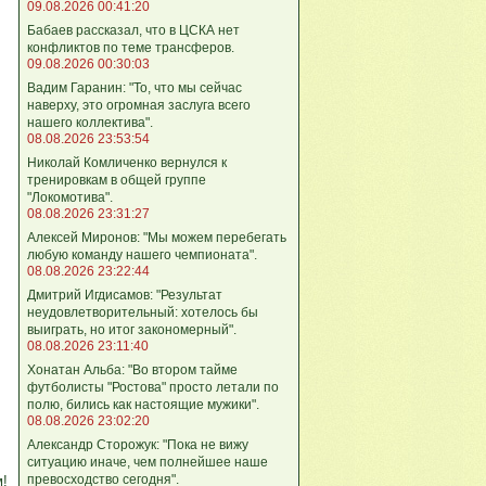
09.08.2026 00:41:20
Бабаев рассказал, что в ЦСКА нет
конфликтов по теме трансферов.
09.08.2026 00:30:03
Вадим Гаранин: "То, что мы сейчас
наверху, это огромная заслуга всего
нашего коллектива".
08.08.2026 23:53:54
Николай Комличенко вернулся к
тренировкам в общей группе
"Локомотива".
08.08.2026 23:31:27
Алексей Миронов: "Мы можем перебегать
любую команду нашего чемпионата".
08.08.2026 23:22:44
Дмитрий Игдисамов: "Результат
неудовлетворительный: хотелось бы
выиграть, но итог закономерный".
08.08.2026 23:11:40
Хонатан Альба: "Во втором тайме
футболисты "Ростова" просто летали по
полю, бились как настоящие мужики".
08.08.2026 23:02:20
Александр Сторожук: "Пока не вижу
ситуацию иначе, чем полнейшее наше
превосходство сегодня".
м!