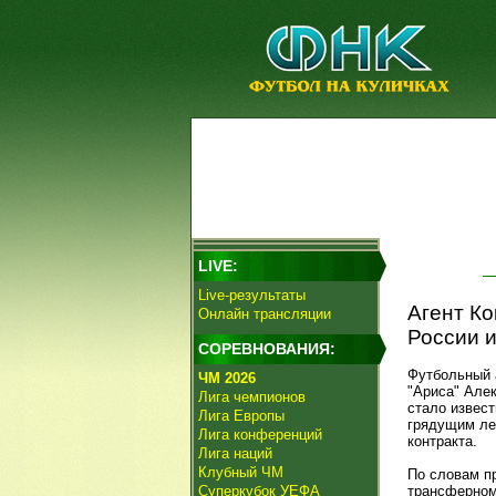
LIVE:
Live-результаты
Агент Ко
Онлайн трансляции
России и
СОРЕВНОВАНИЯ:
Футбольный 
ЧМ 2026
"Ариса" Алек
Лига чемпионов
стало извест
Лига Европы
грядущим лет
Лига конференций
контракта.
Лига наций
Клубный ЧМ
По словам п
Суперкубок УЕФА
трансферном