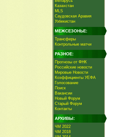
Беларусь
Казахстан
MLS
Саудовская Аравия
Узбекистан
МЕЖСЕЗОНЬЕ:
Трансферы
Контрольные матчи
РАЗНОЕ:
Прогнозы от ФНК
Российские новости
Мировые Новости
Коэффициенты УЕФА
Голосование
Поиск
Вакансии
Новый Форум
Старый Форум
Контакты
АРХИВЫ:
ЧМ 2022
ЧМ 2018
ЧМ 2014