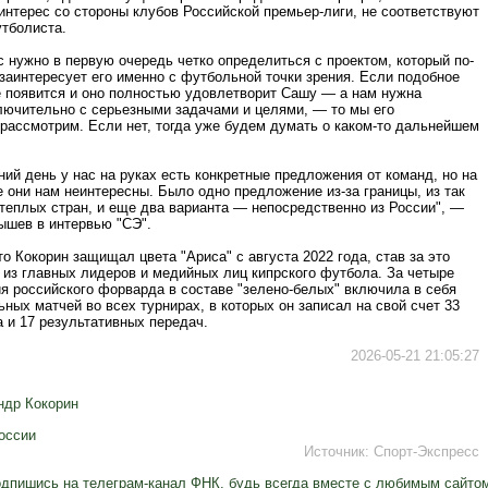
нтерес со стороны клубов Российской премьер-лиги, не соответствуют
тболиста.
 нужно в первую очередь четко определиться с проектом, который по-
заинтересует его именно с футбольной точки зрения. Если подобное
 появится и оно полностью удовлетворит Сашу — а нам нужна
лючительно с серьезными задачами и целями, — то мы его
рассмотрим. Если нет, тогда уже будем думать о каком-то дальнейшем
ий день у нас на руках есть конкретные предложения от команд, но на
 они нам неинтересны. Было одно предложение из-за границы, из так
теплых стран, и еще два варианта — непосредственно из России", —
ышев в интервью "СЭ".
о Кокорин защищал цвета "Ариса" с августа 2022 года, став за это
 из главных лидеров и медийных лиц кипрского футбола. За четыре
я российского форварда в составе "зелено-белых" включила в себя
ных матчей во всех турнирах, в которых он записал на свой счет 33
 и 17 результативных передач.
2026-05-21 21:05:27
ндр Кокорин
оссии
Источник:
Спорт-Экспресс
дпишись на телеграм-канал ФНК, будь всегда вместе с любимым сайто