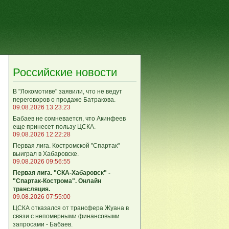
Российские новости
В "Локомотиве" заявили, что не ведут
переговоров о продаже Батракова.
09.08.2026 13:23:23
Бабаев не сомневается, что Акинфеев
еще принесет пользу ЦСКА.
09.08.2026 12:22:28
Первая лига. Костромской "Спартак"
выиграл в Хабаровске.
09.08.2026 09:56:55
Первая лига. "СКА-Хабаровск" -
"Спартак-Кострома". Онлайн
трансляция.
09.08.2026 07:55:00
ЦСКА отказался от трансфера Жуана в
связи с непомерными финансовыми
запросами - Бабаев.