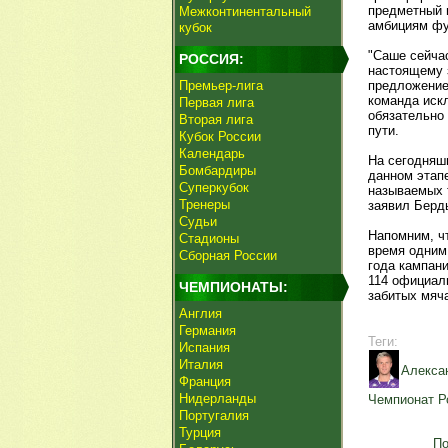
предметный и
Межконтинентальный
амбициям фу
кубок
"Саше сейчас
РОССИЯ:
настоящему 
Премьер-лига
предложение
команда иск
Первая лига
обязательно 
Вторая лига
пути.
Кубок России
Календарь
На сегодняшн
Бомбардиры
данном этапе
Суперкубок
называемых 
Тренеры
заявил Берд
Судьи
Напомним, чт
Стадионы
время одним
Сборная России
года кампани
114 официаль
ЧЕМПИОНАТЫ:
забитых мяча
Англия
Германия
Теги:
Испания
Италия
Алекса
Франция
Нидерланды
Чемпионат Р
Португалия
Турция
По