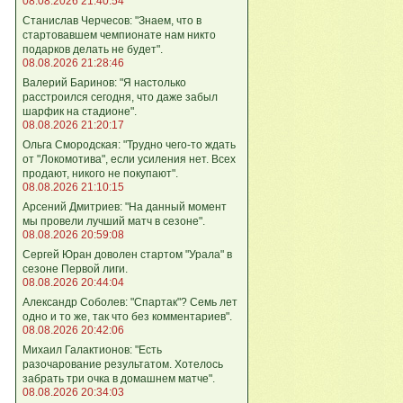
08.08.2026 21:40:54
Станислав Черчесов: "Знаем, что в
стартовавшем чемпионате нам никто
подарков делать не будет".
08.08.2026 21:28:46
Валерий Баринов: "Я настолько
расстроился сегодня, что даже забыл
шарфик на стадионе".
08.08.2026 21:20:17
Ольга Смородская: "Трудно чего‑то ждать
от "Локомотива", если усиления нет. Всех
продают, никого не покупают".
08.08.2026 21:10:15
Арсений Дмитриев: "На данный момент
мы провели лучший матч в сезоне".
08.08.2026 20:59:08
Сергей Юран доволен стартом "Урала" в
сезоне Первой лиги.
08.08.2026 20:44:04
Александр Соболев: "Спартак"? Семь лет
одно и то же, так что без комментариев".
08.08.2026 20:42:06
Михаил Галактионов: "Есть
разочарование результатом. Хотелось
забрать три очка в домашнем матче".
08.08.2026 20:34:03