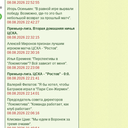
08.08.2026 22:52:55
ю
Игорь Осинькин: "В равной игре вырвали
победу. Возможно, где-то это был
небольшой возврат за прошлый матч".
08.08.2026 22:42:27
Премьер-лига. Вторая домашняя ничья
ЦСКА.
08.08.2026 22:32:15
Алексей Миронов признан лучшим
игроком матча ЦСКА - "Ростов".
08.08.2026 22:30:16
Илья Еремеев: "Перспективы в
"Локомотиве"? Всё зависит от меня".
08.08.2026 22:23:08
Премьер-лига. ЦСКА - "Ростов" - 0:0.
08.08.2026 22:21:41
Валерий Филатов: "Я бы хотел, чтобы
Батраков играл в "Пари Сен-Жермен".
08.08.2026 22:14:01
Председатель совета директоров
"Локомотива": "Команда работает, как
клуб работает".
08.08.2026 22:06:16
Клисман Цаке: "Мы едем в Воронеж за
тремя очками".