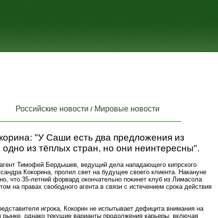
Российские новости
Мировые новости
/
корина: "У Саши есть два предложения из
 одно из тёплых стран, но они неинтересны".
агент Тимофей Бердышев, ведущий дела нападающего кипрского
сандра Кокорина, пролил свет на будущее своего клиента. Накануне
но, что 35-летний форвард окончательно покинет клуб из Лимасола
ом на правах свободного агента в связи с истечением срока действия
редставителя игрока, Кокорин не испытывает дефицита внимания на
 рынке, однако текущие варианты продолжения карьеры, включая