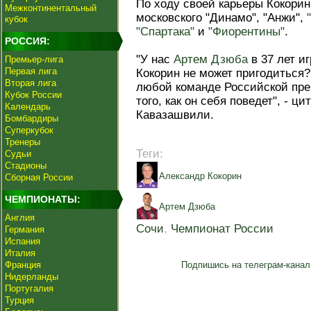
По ходу своей карьеры Кокори
Межконтинентальный
московского "Динамо", "Анжи",
кубок
"Спартака"
и
"Фиорентины"
.
РОССИЯ:
"У нас
Артем Дзюба
в 37 лет иг
Премьер-лига
Первая лига
Кокорин не может пригодиться?
Вторая лига
любой команде Российской прем
Кубок России
того, как он себя поведет", - ц
Календарь
Кавазашвили.
Бомбардиры
Суперкубок
Тренеры
Теги:
Судьи
Стадионы
Александр Кокорин
Сборная России
ЧЕМПИОНАТЫ:
Артем Дзюба
Англия
Сочи
,
Чемпионат России
Германия
Испания
Италия
Франция
Подпишись на телеграм-канал
Нидерланды
Португалия
Турция