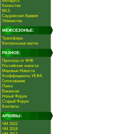
Беларусь
Казахстан
MLS
Саудовская Аравия
Узбекистан
МЕЖСЕЗОНЬЕ:
Трансферы
Контрольные матчи
РАЗНОЕ:
Прогнозы от ФНК
Российские новости
Мировые Новости
Коэффициенты УЕФА
Голосование
Поиск
Вакансии
Новый Форум
Старый Форум
Контакты
АРХИВЫ:
ЧМ 2022
ЧМ 2018
ЧМ 2014