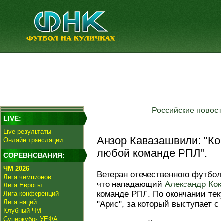
Российские новос
LIVE:
Live-результаты
Анзор Кавазашвили: "Ко
Онлайн трансляции
любой команде РПЛ".
СОРЕВНОВАНИЯ:
ЧМ 2026
Ветеран отечественного футбол
Лига чемпионов
что нападающий
Александр Ко
Лига Европы
команде РПЛ. По окончании тек
Лига конференций
Лига наций
"Арис", за который выступает с 
Клубный ЧМ
Суперкубок УЕФА