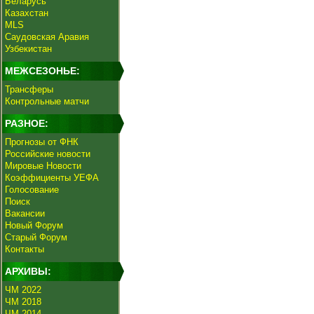
Беларусь
Казахстан
MLS
Саудовская Аравия
Узбекистан
МЕЖСЕЗОНЬЕ:
Трансферы
Контрольные матчи
РАЗНОЕ:
Прогнозы от ФНК
Российские новости
Мировые Новости
Коэффициенты УЕФА
Голосование
Поиск
Вакансии
Новый Форум
Старый Форум
Контакты
АРХИВЫ:
ЧМ 2022
ЧМ 2018
ЧМ 2014