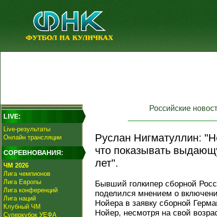
Российские новос
LIVE:
Live-результаты
Руслан Нигматуллин: "
Онлайн трансляции
что показывать выдающу
СОРЕВНОВАНИЯ:
лет".
ЧМ 2026
Лига чемпионов
Лига Европы
Бывший голкипер сборной Рос
Лига конференций
поделился мнением о включен
Лига наций
Нойера в заявку сборной Герма
Клубный ЧМ
Нойер, несмотря на свой возра
Суперкубок УЕФА