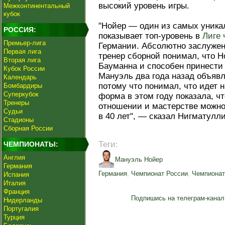
высокий уровень игры.
Межконтинентальный
кубок
"Нойер — один из самых уникал
РОССИЯ:
показывает топ-уровень в
Лиге 
Премьер-лига
Германии. Абсолютно заслужен
Первая лига
тренер сборной понимал, что 
Вторая лига
Бауманна и способен принести
Кубок России
Мануэль два года назад объяв
Календарь
потому что понимал, что идет н
Бомбардиры
Суперкубок
форма в этом году показала, 
Тренеры
отношении и мастерстве можно
Судьи
в 40 лет", — сказал Нигматулли
Стадионы
Сборная России
Теги:
ЧЕМПИОНАТЫ:
Англия
Мануэль Нойер
Германия
Германия
,
Чемпионат России
,
Чемпионат
Испания
Италия
Франция
Подпишись на телеграм-канал
Нидерланды
Португалия
Турция