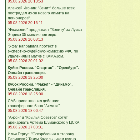
05.08.2026 20:18:53
Алексей Игонин: "Зенит" больше всех
пострадал из-за нового лимита на
легионеров".
05.08.2026 20:16:11
"Фламенго" предлагает "Зениту" за Луиса
Энрике 35 миллионов евро.
05.08.2026 20:08:13
"Уфа" направила протест в
экспертно‑судейскую комиссию РФС по
удалениям в матче с КАМАЗом.
05.08.2026 20:01:02
Кубок России. "Спартак" - "Оренбург".
Онлайн трансляция.
05.08.2026 18:25:00
Кубок России. "Факел" - "Динамо".
Онлайн трансляция.
05.08.2026 18:25:00
CAS приостановил действие
трансферного бана "Ахмата".
05.08.2026 18:06:47
"Акрон" и "Крылья Советов" хотят
арендовать Артема Шуманского у ЦСКА.
05.08.2026 17:03:31
Илья Геркус: "Оскорбления в сторону
Баринова? Таким болельщикам нужно