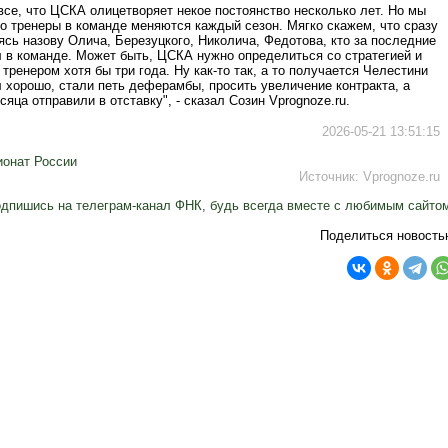
се, что ЦСКА олицетворяет некое постоянство несколько лет. Но мы
о тренеры в команде меняются каждый сезон. Мягко скажем, что сразу
сь назову Олича, Березуцкого, Николича, Федотова, кто за последние
л в команде. Может быть, ЦСКА нужно определиться со стратегией и
 тренером хотя бы три года. Ну как-то так, а то получается Челестини
 хорошо, стали петь деферамбы, просить увеличение контракта, а
сяца отправили в отставку", - сказал Созин Vprognoze.ru.
2026-05-21 13:51:15
онат России
Источник:
Vprognoze.ru
дпишись на телеграм-канал ФНК, будь всегда вместе с любимым сайто
Поделиться новость