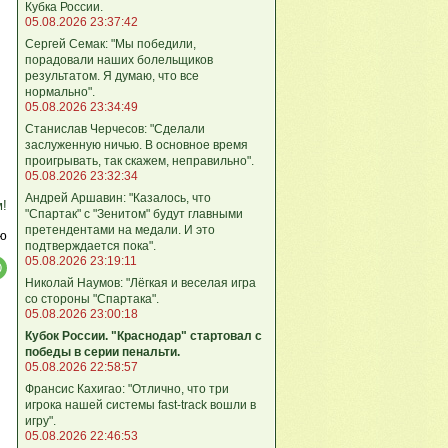
Кубка России.
05.08.2026 23:37:42
Сергей Семак: "Мы победили,
порадовали наших болельщиков
результатом. Я думаю, что все
нормально".
05.08.2026 23:34:49
Станислав Черчесов: "Сделали
заслуженную ничью. В основное время
проигрывать, так скажем, неправильно".
05.08.2026 23:32:34
Андрей Аршавин: "Казалось, что
м!
"Спартак" с "Зенитом" будут главными
претендентами на медали. И это
ю
подтверждается пока".
05.08.2026 23:19:11
Николай Наумов: "Лёгкая и веселая игра
со стороны "Спартака".
05.08.2026 23:00:18
Кубок России. "Краснодар" стартовал с
победы в серии пенальти.
05.08.2026 22:58:57
Франсис Кахигао: "Отлично, что три
игрока нашей системы fast‑track вошли в
игру".
05.08.2026 22:46:53