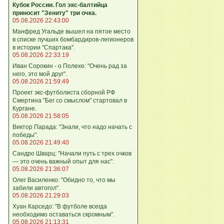
Кубок России. Гол экс-балтийца
приносит "Зениту" три очка.
05.08.2026 22:43:00
Манфред Угальде вышел на пятое место
в списке лучших бомбардиров-легионеров
в истории "Спартака".
05.08.2026 22:33:19
Иван Сорокин - о Полехе: "Очень рад за
него, это мой друг".
05.08.2026 21:59:49
Проект экс-футболиста сборной РФ
Смертина "Бег со смыслом" стартовал в
Кургане.
05.08.2026 21:58:05
Виктор Парада: "Знали, что надо начать с
победы".
05.08.2026 21:49:40
Сандро Шварц: "Начали путь с трех очков
— это очень важный опыт для нас".
05.08.2026 21:36:07
Олег Василенко: "Обидно то, что мы
забили автогол".
05.08.2026 21:29:03
Хуан Карседо: "В футболе всегда
необходимо оставаться скромным".
05.08.2026 21:13:31