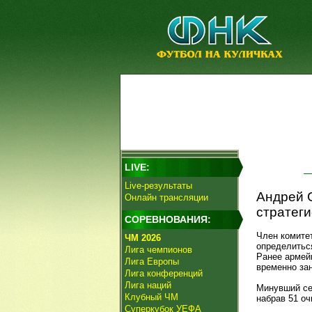
LIVE:
Live-результаты
Андрей 
Онлайн трансляции
стратеги
СОРЕВНОВАНИЯ:
Член комите
ЧМ 2026
определиться
Лига чемпионов
Ранее арме
Лига Европы
временно за
Лига конференций
Лига наций
Минувший се
Клубный ЧМ
набрав 51 оч
Суперкубок УЕФА