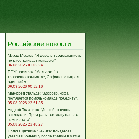
Российские новости
Мурад Мусаев: "Я доволен содержанием,
но расстраивает концовка".
06.08.2026 01:02:24
ПСЖ проиграл "Мальорке" в
товарищеском матче, Сафонов отыграл
один тайм.
06.08.2026 00:12:16
Манфред Угальде: "Здорово, когда
получается помочь команде победить".
05.08.2026 23:51:35
Андрей Талалаев: "Достойно очень
выглядели. Проиграли гегемону нашего
чемпионата".
05.08.2026 23:48:27
Полузащитника "Зенита" Кондакова
увезли в больницу после травмы в матче