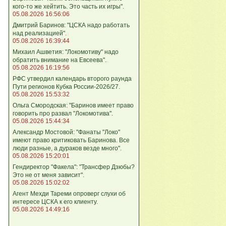
кого‑то же хейтить. Это часть их игры".
05.08.2026 16:56:06
Дмитрий Баринов: "ЦСКА надо работать
над реализацией".
05.08.2026 16:39:44
Михаил Ашветия: "Локомотиву" надо
обратить внимание на Евсеева".
05.08.2026 16:19:56
РФС утвердил календарь второго раунда
Пути регионов Кубка России-2026/27.
05.08.2026 15:53:32
Ольга Смородская: "Баринов имеет право
говорить про развал "Локомотива".
05.08.2026 15:44:34
Александр Мостовой: "Фанаты "Локо"
имеют право критиковать Баринова. Все
люди разные, а дураков везде много".
05.08.2026 15:20:01
Гендиректор "Факела": "Трансфер Дзюбы?
Это не от меня зависит".
05.08.2026 15:02:02
Агент Мехди Тареми опроверг слухи об
интересе ЦСКА к его клиенту.
05.08.2026 14:49:16