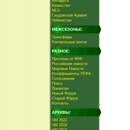
Беларусь
Казахстан
MLS
Саудовская Аравия
Узбекистан
МЕЖСЕЗОНЬЕ:
Трансферы
Контрольные матчи
РАЗНОЕ:
Прогнозы от ФНК
Российские новости
Мировые Новости
Коэффициенты УЕФА
Голосование
Поиск
Вакансии
Новый Форум
Старый Форум
Контакты
АРХИВЫ:
ЧМ 2022
ЧМ 2018
ЧМ 2014