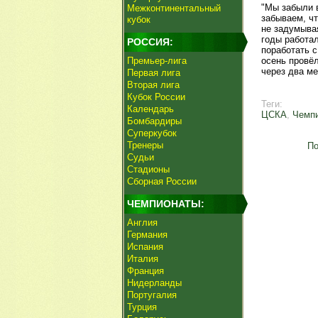
"Мы забыли в
Межконтинентальный
забываем, чт
кубок
не задумывая
годы работа
РОССИЯ:
поработать с
Премьер-лига
осень провёл
через два ме
Первая лига
Вторая лига
Кубок России
Теги:
Календарь
ЦСКА
,
Чемпи
Бомбардиры
Суперкубок
Тренеры
По
Судьи
Стадионы
Сборная России
ЧЕМПИОНАТЫ:
Англия
Германия
Испания
Италия
Франция
Нидерланды
Португалия
Турция