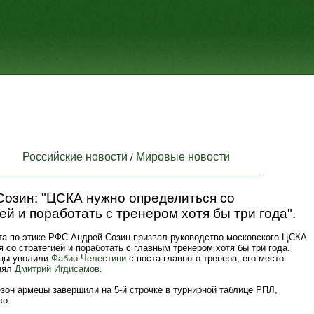
Российские новости
Мировые новости
/
Созин: "ЦСКА нужно определиться со
ей и поработать с тренером хотя бы три года".
та по этике РФС Андрей Созин призвал руководство московского ЦСКА
 со стратегией и поработать с главным тренером хотя бы три года.
йцы уволили
Фабио Челестини
с поста главного тренера, его место
нял
Дмитрий Игдисамов
.
зон армецы завершили на 5-й строчке в турнирной таблице РПЛ,
ко.