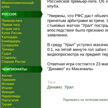
Российской премьер-лиге. Об 
Межконтинентальный
клуба.
кубок
РОССИЯ:
"Уверены, что РФС даст объек
принятым арбитрами встречи. С
Премьер-лига
Первая лига
стыковых матчах "Урал" постра
Вторая лига
впоследствии было признано оф
Кубок России
заявлении.
Календарь
Бомбардиры
В среду "Урал" уступил махачк
Суперкубок
0:1, на пятой минуте гол заби
Тренеры
Судьи
видеопросмотра на предмет пер
Стадионы
Сборная России
Ответная игра состоится 23 м
"Динамо" из Махачкалы.
ЧЕМПИОНАТЫ:
Англия
Германия
Теги:
Испания
Динамо
,
Урал
Италия
Франция
Нидерланды
Подпишись на телеграм-канал
Португалия
Турция