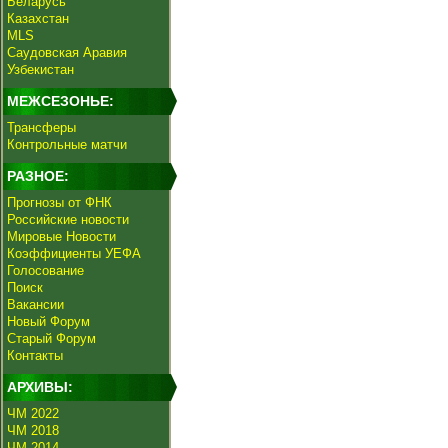
Беларусь
Казахстан
MLS
Саудовская Аравия
Узбекистан
МЕЖСЕЗОНЬЕ:
Трансферы
Контрольные матчи
РАЗНОЕ:
Прогнозы от ФНК
Российские новости
Мировые Новости
Коэффициенты УЕФА
Голосование
Поиск
Вакансии
Новый Форум
Старый Форум
Контакты
АРХИВЫ:
ЧМ 2022
ЧМ 2018
ЧМ 2014