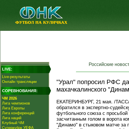
Российские новос
LIVE:
Live-результаты
"Урал" попросил РФС да
Онлайн трансляции
махачкалинского "Динам
СОРЕВНОВАНИЯ:
ЧМ 2026
ЕКАТЕРИНБУРГ, 21 мая. /ТАСС/
Лига чемпионов
обратился в экспертно-судейс
Лига Европы
футбольного союза с просьбой 
Лига конференций
Лига наций
засчитанным голом в ворота к
Клубный ЧМ
"Динамо" в стыковом матче за 
Суперкубок УЕФА