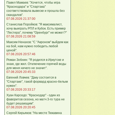
Павел Мамаев: "Хочется, чтобы игра
"Краснодара" и "Спартака"
соответствовала вывеске и прошла без
скандалов".
07.08.2026 21:37:00
Станислав Поройков: "Я максималист,
хочу выиграть РПЛ и Кубок. Есть пример
"Лестера", почему "Оренбург" не может?"
07.08.2026 21:08:59
Максим Ненахов: "С "Акроном" выйдем как
на бой, нам нужно победить любой
ценой".
07.08.2026 20:57:46
Роман Зобнин: "Я родился в Иркутске и
знаю, где жил. Отключение горячей воды
для меня ничего не значит".
07.08.2026 20:45:33
Евгений Ловчев: "Даку состоится в
"Спартаке", такой форвард красно-белым
нужен".
07.08.2026 20:33:17
Хуан Карседо: "Краснодар" - один из
фаворитов сезона, но матч 3-го тура не
будет решающим".
07.08.2026 20:20:45
Сергей Кирьяков: "На месте Тюкавина