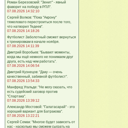
Роман Березовский: "Зенит" - явный
фаворит на победу в РПЛ".
07.08.2026 14:32:10
Сергей Волков: "Пока "Акрону"
тяжеловато перестроиться после того,
что натворил Тедеев".
07.08.2026 14:18:26
Футболист Заболотный сможет вернуться
к тренировкам в начале ноября.
07.08.2026 14:11:39
Дмитрий Воробьев: "Бывают моменты,
когда мы ещё немного не понимаем друг
друга, есть над чем работать".
07.08.2026 14:06:54
Дмитрий Кузнецов: "Даку — очень
качественный, забивной футболист".
07.08.2026 13:54:33
Манфред Угальде: "Не могу сказать, что
есть судейский заговор против
"Спартака".
07.08.2026 13:39:12
Александр Мостовой: "Галатасарай" - это
хороший вариант для Батракова".
07.08.2026 13:22:21
Сергей Семак: "Многое будет зависеть от
нас - насколько мы сможем сыграть на