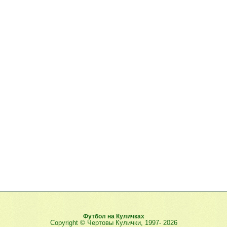
Футбол на Куличках
Copyright © Чертовы Кулички, 1997-
2026