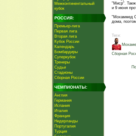
"Миср". Так
Межконтинентальный
и 9 июня про
кубок
"Мохаммед С
РОССИЯ:
дома, поэтом
Премьер-лига
Первая лига
Теги:
Вторая лига
Кубок России
Мохаме
Календарь
Бомбардиры
Сборная Рос
Суперкубок
Тренеры
По
Судьи
Стадионы
Сборная России
ЧЕМПИОНАТЫ:
Англия
Германия
Испания
Италия
Франция
Нидерланды
Португалия
Турция