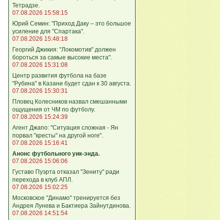
Тетрадзе.
07.08.2026 15:58:15
Юрий Семин: "Приход Даку – это большое
усиление для "Спартака".
07.08.2026 15:48:18
Георгий Джикия: "Локомотив" должен
бороться за самые высокие места".
07.08.2026 15:31:08
Центр развития футбола на базе
"Рубина" в Казани будет сдан к 30 августа.
07.08.2026 15:30:31
Пловец Колесников назвал смешанными
ощущения от ЧМ по футболу.
07.08.2026 15:24:39
Агент Джапо: "Ситуация сложная - Ян
порвал "кресты" на другой ноге".
07.08.2026 15:16:41
Анонс футбольного уик-энда.
07.08.2026 15:06:06
Густаво Пуэрта отказал "Зениту" ради
перехода в клуб АПЛ.
07.08.2026 15:02:25
Московское "Динамо" тренируется без
Андрея Лунева и Бактиера Зайнутдинова.
07.08.2026 14:51:54