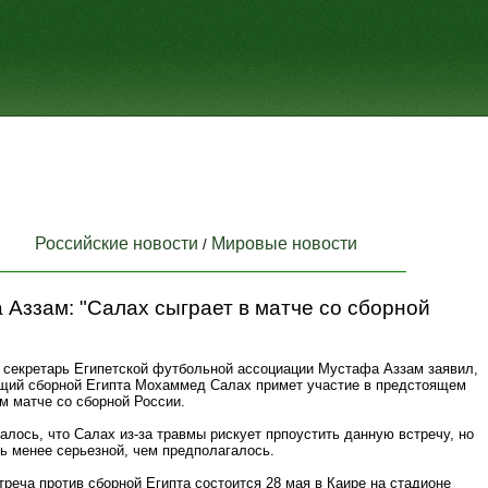
Российские новости
Мировые новости
/
Аззам: "Салах сыграет в матче со сборной
 секретарь Египетской футбольной ассоциации Мустафа Аззам заявил,
щий сборной Египта Мохаммед Салах примет участие в предстоящем
м матче со сборной России.
лось, что Салах из-за травмы рискует прпоустить данную встречу, но
ь менее серьезной, чем предполагалось.
реча против сборной Египта состоится 28 мая в Каире на стадионе