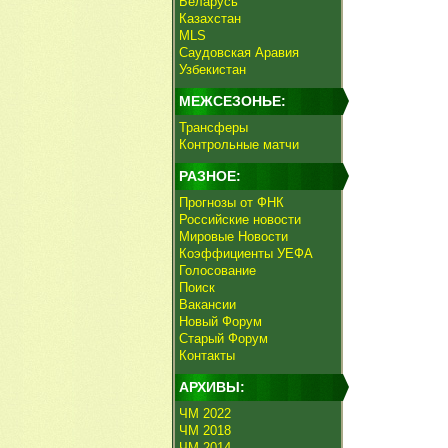
Беларусь
Казахстан
MLS
Саудовская Аравия
Узбекистан
МЕЖСЕЗОНЬЕ:
Трансферы
Контрольные матчи
РАЗНОЕ:
Прогнозы от ФНК
Российские новости
Мировые Новости
Коэффициенты УЕФА
Голосование
Поиск
Вакансии
Новый Форум
Старый Форум
Контакты
АРХИВЫ:
ЧМ 2022
ЧМ 2018
ЧМ 2014