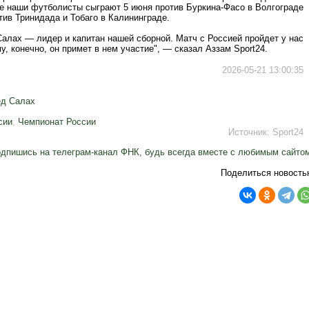
же наши футболисты сыграют 5 июня против Буркина-Фасо в Волгограде
тив Тринидада и Тобаго в Калининграде.
алах — лидер и капитан нашей сборной. Матч с Россией пройдет у нас
у, конечно, он примет в нем участие", — сказал Аззам Sport24.
2026-05-21 13:00:35
д Салах
сии
,
Чемпионат России
Источник:
Sport24
дпишись на телеграм-канал ФНК, будь всегда вместе с любимым сайто
Поделиться новость