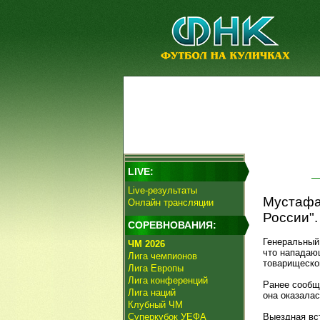
LIVE:
Live-результаты
Мустафа 
Онлайн трансляции
России".
СОРЕВНОВАНИЯ:
Генеральный
ЧМ 2026
что нападаю
Лига чемпионов
товарищеско
Лига Европы
Лига конференций
Ранее сообща
Лига наций
она оказалас
Клубный ЧМ
Суперкубок УЕФА
Выездная вст