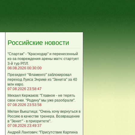
Российские новости
"Спартак" - "Краснодар" и перенесенный
из-за повреждения арены матч: стартует
3-й тур РПЛ.
08.08.2026 00:30:00
Президент "Фламенго" заблокировал
переход Луиса Энрике из "Зенита" за 40
млн евро.
07.08.2026 23:58:47
Михаил Кержаков: "Главное - не терять
свои очки. "Родину" мы уже разобрали".
07.08.2026 23:53:58
Милан Вьештица: "Очень хочу вернуться в
Россию в качестве тренера. Возвращение
в "Зенит" - в приоритете".
07.08.2026 23:49:37
Андрей Лангович: "Присутствие Карпина