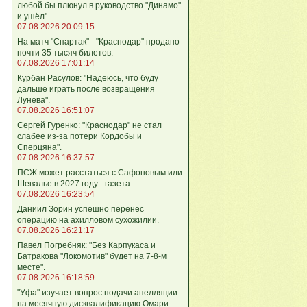
любой бы плюнул в руководство "Динамо"
и ушёл".
07.08.2026 20:09:15
На матч "Спартак" - "Краснодар" продано
почти 35 тысяч билетов.
07.08.2026 17:01:14
Курбан Расулов: "Надеюсь, что буду
дальше играть после возвращения
Лунева".
07.08.2026 16:51:07
Сергей Гуренко: "Краснодар" не стал
слабее из-за потери Кордобы и
Сперцяна".
07.08.2026 16:37:57
ПСЖ может расстаться с Сафоновым или
Шевалье в 2027 году - газета.
07.08.2026 16:23:54
Даниил Зорин успешно перенес
операцию на ахилловом сухожилии.
07.08.2026 16:21:17
Павел Погребняк: "Без Карпукаса и
Батракова "Локомотив" будет на 7-8-м
месте".
07.08.2026 16:18:59
"Уфа" изучает вопрос подачи апелляции
на месячную дисквалификацию Омари