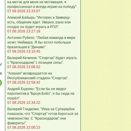
на матче для меня не мотивация, я
профессионал и всегда играю на победу".
07.08.2026 23:33:07
Алексей Бабырь: "Интерес к Замерцу
есть, общение идет. Уверен, рано или
поздно он будет играть в РПЛ".
07.08.2026 23:27:18
Антонио Рубенс: "Любая команда в мире
хочет Неймара. Я бы хотел побольше
бразильцев в "Динамо".
07.08.2026 23:16:45
Валерий Кечинов: "Спартак" будет играть
с "Краснодаром" с позиции силы".
м!
07.08.2026 23:06:02
ю
"Алания" возвращается на
Республиканский стадион "Спартак".
07.08.2026 22:58:42
Андрей Ещенко: "Если бы не видел
перспектив в "Броук Бойз", я бы сюда не
пошёл".
07.08.2026 22:34:22
Валерий Гладилин: "Игра за Суперкубок
показала, что "Спартак" готов бороться за
чемпионство. С "Краснодаром" они
фавориты".
07.08.2026 22:00:15