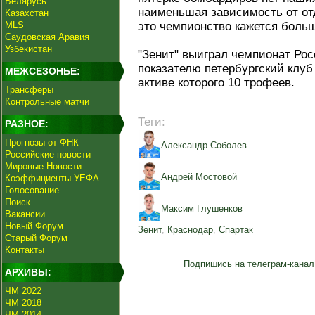
Беларусь
наименьшая зависимость от от
Казахстан
MLS
это чемпионство кажется больш
Саудовская Аравия
Узбекистан
"Зенит" выиграл чемпионат Росс
показателю петербургский клу
МЕЖСЕЗОНЬЕ:
активе которого 10 трофеев.
Трансферы
Контрольные матчи
Теги:
РАЗНОЕ:
Прогнозы от ФНК
Александр Соболев
Российские новости
Мировые Новости
Андрей Мостовой
Коэффициенты УЕФА
Голосование
Поиск
Максим Глушенков
Вакансии
Новый Форум
Зенит
,
Краснодар
,
Спартак
Старый Форум
Контакты
Подпишись на телеграм-канал
АРХИВЫ:
ЧМ 2022
ЧМ 2018
ЧМ 2014