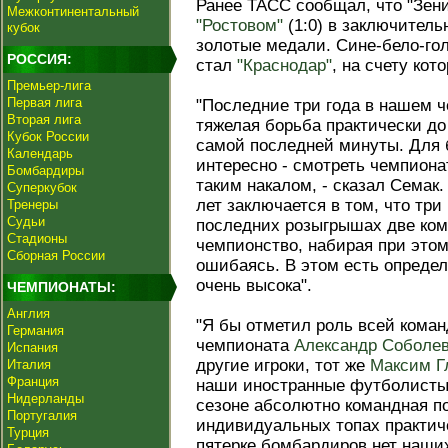
Ранее ТАСС сообщал, что "Зени
Межконтинентальный
"Ростовом"
(1:0) в заключитель
кубок
золотые медали. Сине-бело-го
РОССИЯ:
стал
"Краснодар"
, на счету кото
Премьер-лига
Первая лига
"Последние три года в нашем ч
Вторая лига
тяжелая борьба практически до
Кубок России
самой последней минуты. Для 
Календарь
интересно - смотреть чемпиона
Бомбардиры
таким накалом, - сказал Семак
Суперкубок
лет заключается в том, что три
Тренеры
Судьи
последних розыгрышах две ком
Стадионы
чемпионство, набирая при этом
Сборная России
ошибаясь. В этом есть опреде
очень высока".
ЧЕМПИОНАТЫ:
Англия
"Я бы отметил роль всей команд
Германия
чемпионата
Александр Соболе
Испания
другие игроки, тот же
Максим Г
Италия
Франция
наши иностранные футболисты.
Нидерланды
сезоне абсолютно командная по
Португалия
индивидуальных топах практиче
Турция
пятерке бомбардиров нет наши