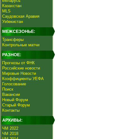
Беларусь
Казахстан
MLS
Саудовская Аравия
Узбекистан
МЕЖСЕЗОНЬЕ:
Трансферы
Контрольные матчи
РАЗНОЕ:
Прогнозы от ФНК
Российские новости
Мировые Новости
Коэффициенты УЕФА
Голосование
Поиск
Вакансии
Новый Форум
Старый Форум
Контакты
АРХИВЫ:
ЧМ 2022
ЧМ 2018
ЧМ 2014