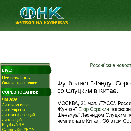
Российские новос
LIVE:
Live-результаты
Футболист "Чэнду" Соро
Онлайн трансляции
со Слуцким в Китае.
СОРЕВНОВАНИЯ:
ЧМ 2026
МОСКВА, 21 мая. /ТАСС/. Росс
Лига чемпионов
Жунчэн"
Егор Сорокин
поговори
Лига Европы
Шеньхуа" Леонидом Слуцким п
Лига конференций
Лига наций
чемпионате Китая. Об этом Со
Клубный ЧМ
Суперкубок УЕФА