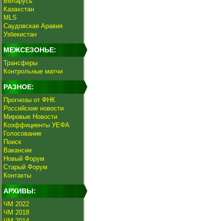
Беларусь
Казахстан
MLS
Саудовская Аравия
Узбекистан
МЕЖСЕЗОНЬЕ:
Трансферы
Контрольные матчи
РАЗНОЕ:
Прогнозы от ФНК
Российские новости
Мировые Новости
Коэффициенты УЕФА
Голосование
Поиск
Вакансии
Новый Форум
Старый Форум
Контакты
АРХИВЫ:
ЧМ 2022
ЧМ 2018
ЧМ 2014