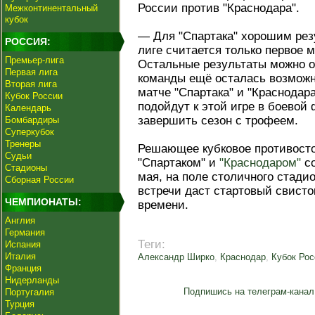
России против "Краснодара".
Межконтинентальный
кубок
— Для "Спартака" хорошим рез
РОССИЯ:
лиге считается только первое 
Премьер-лига
Остальные результаты можно о
Первая лига
команды ещё осталась возможн
Вторая лига
матче "Спартака" и "Краснодар
Кубок России
подойдут к этой игре в боево
Календарь
завершить сезон с трофеем.
Бомбардиры
Суперкубок
Тренеры
Решающее кубковое противосто
Судьи
"Спартаком" и
"Краснодаром"
со
Стадионы
мая, на поле столичного стади
Сборная России
встречи даст стартовый свисто
ЧЕМПИОНАТЫ:
времени.
Англия
Германия
Теги:
Испания
Италия
Александр Ширко
,
Краснодар
,
Кубок Рос
Франция
Нидерланды
Подпишись на телеграм-канал
Португалия
Турция