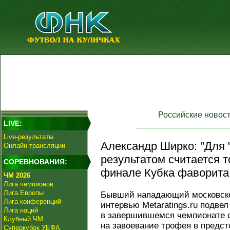
Российские новос
LIVE:
Live-результаты
Александр Ширко: "Для 
Онлайн трансляции
результатом считается т
СОРЕВНОВАНИЯ:
финале Кубка фаворита 
ЧМ 2026
Лига чемпионов
Лига Европы
Бывший нападающий московск
Лига конференций
интервью Metaratings.ru подве
Лига наций
в завершившемся чемпионате 
Клубный ЧМ
на завоевание трофея в предс
Суперкубок УЕФА