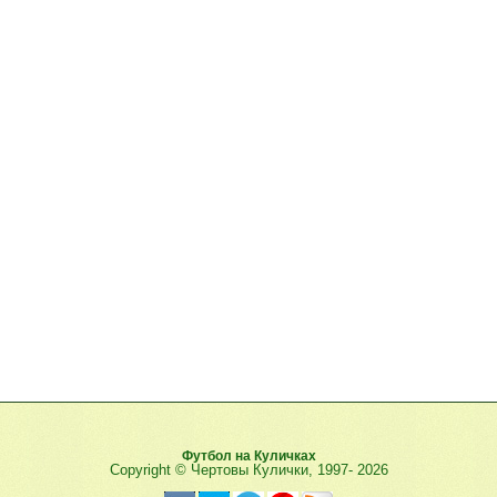
Футбол на Куличках
Copyright © Чертовы Кулички, 1997-
2026