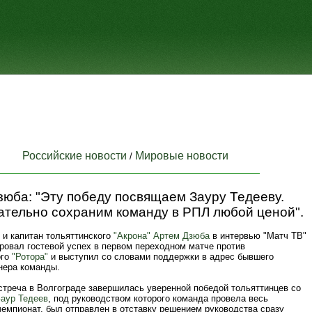
Российские новости
Мировые новости
/
юба: "Эту победу посвящаем Зауру Тедееву.
ательно сохраним команду в РПЛ любой ценой".
и капитан тольяттинского
"Акрона"
Артем Дзюба
в интервью "Матч ТВ"
ровал гостевой успех в первом переходном матче против
ого
"Ротора"
и выступил со словами поддержки в адрес бывшего
нера команды.
стреча в Волгограде завершилась уверенной победой тольяттинцев со
аур Тедеев
, под руководством которого команда провела весь
чемпионат, был отправлен в отставку решением руководства сразу