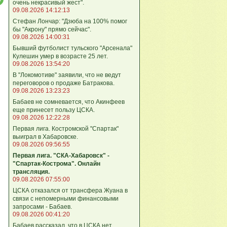
очень некрасивый жест".
09.08.2026 14:12:13
Стефан Лончар: "Дзюба на 100% помог
бы "Акрону" прямо сейчас".
09.08.2026 14:00:31
Бывший футболист тульского "Арсенала"
Кулешин умер в возрасте 25 лет.
09.08.2026 13:54:20
В "Локомотиве" заявили, что не ведут
переговоров о продаже Батракова.
09.08.2026 13:23:23
Бабаев не сомневается, что Акинфеев
еще принесет пользу ЦСКА.
09.08.2026 12:22:28
Первая лига. Костромской "Спартак"
выиграл в Хабаровске.
09.08.2026 09:56:55
Первая лига. "СКА-Хабаровск" -
"Спартак-Кострома". Онлайн
трансляция.
09.08.2026 07:55:00
ЦСКА отказался от трансфера Жуана в
связи с непомерными финансовыми
запросами - Бабаев.
09.08.2026 00:41:20
Бабаев рассказал, что в ЦСКА нет