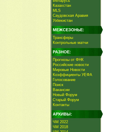
Беларусь
Казахстан
MLS
Саудовская Аравия
Узбекистан
МЕЖСЕЗОНЬЕ:
Трансферы
Контрольные матчи
РАЗНОЕ:
Прогнозы от ФНК
Российские новости
Мировые Новости
Коэффициенты УЕФА
Голосование
Поиск
Вакансии
Новый Форум
Старый Форум
Контакты
АРХИВЫ:
ЧМ 2022
ЧМ 2018
ЧМ 2014