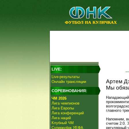
LIVE:
Live-результаты
Артем Дз
Онлайн трансляции
Мы обяз
СОРЕВНОВАНИЯ:
Нападающий 
ЧМ 2026
прокомменти
Лига чемпионов
волгоградск
Лига Европы
главного тре
Лига конференций
Лига наций
Напомним, в
Клубный ЧМ
счетом 2:0.
З
Суперкубок УЕФА
регулярный 