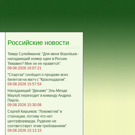
Российские новости
Тимур Сулейманов: "Для меня Воробьев -
нападающий номер один в России.
Тюкавин? Мне он не нравится".
09.08.2026 16:07:21
"Спартак" сообщил о продаже всех
билетов на матч с "Краснодаром".
09.08.2026 15:57:54
Нападающий "Динамо" Эль-Мехди
Маухуб переходит в команду Андреа
Пирло.
09.08.2026 15:30:08
Сергей Кирьяков: "Локомотив" в
стагнации, потому что нет
центрфорварда. Руденко не
соответствует этим требованиям".
09.08.2026 15:13:15