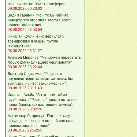
конфликтов по теме трансферов.
09.08.2026 00:30:03
Вадим Гаранин: "То, что мы сейчас
наверху, это огромная заслуга всего
нашего коллектива".
08.08.2026 23:53:54
Николай Комличенко вернулся к
тренировкам в общей группе
"Локомотива".
08.08.2026 23:31:27
Алексей Миронов: "Мы можем перебегать
любую команду нашего чемпионата".
08.08.2026 23:22:44
Дмитрий Игдисамов: "Результат
неудовлетворительный: хотелось бы
выиграть, но итог закономерный".
08.08.2026 23:11:40
Хонатан Альба: "Во втором тайме
футболисты "Ростова" просто летали по
полю, бились как настоящие мужики".
08.08.2026 23:02:20
Александр Сторожук: "Пока не вижу
ситуацию иначе, чем полнейшее наше
превосходство сегодня".
08.08.2026 22:52:55
Игорь Осинькин: "В равной игре вырвали