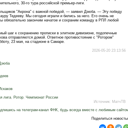
ительного, 30-го тура российской премьер-лиги.
льщиков "Акрона" с важной победой, — заявил Дзюба. — Эту победу
уру Тедееву. Мы сегодня играли и бились за него. Его очень не
 мы обязательно закончим начатое и сохраним команду в РПЛ любой
мый шаг к сохранению прописки в элитном дивизионе, подопечные
кова отправляются домой. Ответное противостояние с "Ротором"
бботу, 23 мая, на стадионе в Самаре.
2026-05-20 23:13:56
Дзюба
едеев
Искаков
я лига
,
Ротор
,
Чемпионат России
Источник:
МатчТВ
дпишись на телеграм-канал ФНК, будь всегда вместе с любимым сайто
Поделиться новость