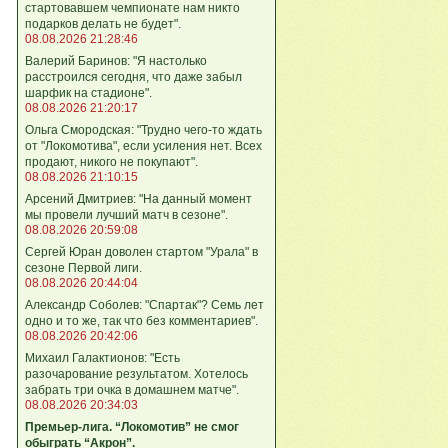
стартовавшем чемпионате нам никто
подарков делать не будет".
08.08.2026 21:28:46
Валерий Баринов: "Я настолько
расстроился сегодня, что даже забыл
шарфик на стадионе".
08.08.2026 21:20:17
Ольга Смородская: "Трудно чего‑то ждать
от "Локомотива", если усиления нет. Всех
продают, никого не покупают".
08.08.2026 21:10:15
Арсений Дмитриев: "На данный момент
мы провели лучший матч в сезоне".
08.08.2026 20:59:08
Сергей Юран доволен стартом "Урала" в
сезоне Первой лиги.
08.08.2026 20:44:04
Александр Соболев: "Спартак"? Семь лет
одно и то же, так что без комментариев".
08.08.2026 20:42:06
Михаил Галактионов: "Есть
разочарование результатом. Хотелось
забрать три очка в домашнем матче".
08.08.2026 20:34:03
Премьер-лига. “Локомотив” не смог
обыграть “Акрон”.