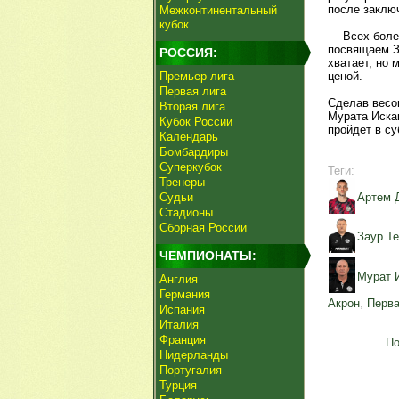
после заключ
Межконтинентальный
кубок
— Всех боле
посвящаем За
РОССИЯ:
хватает, но
Премьер-лига
ценой.
Первая лига
Сделав весо
Вторая лига
Мурата Иска
Кубок России
пройдет в су
Календарь
Бомбардиры
Суперкубок
Теги:
Тренеры
Судьи
Артем 
Стадионы
Сборная России
Заур Т
ЧЕМПИОНАТЫ:
Мурат 
Англия
Германия
Акрон
,
Перва
Испания
Италия
Франция
По
Нидерланды
Португалия
Турция