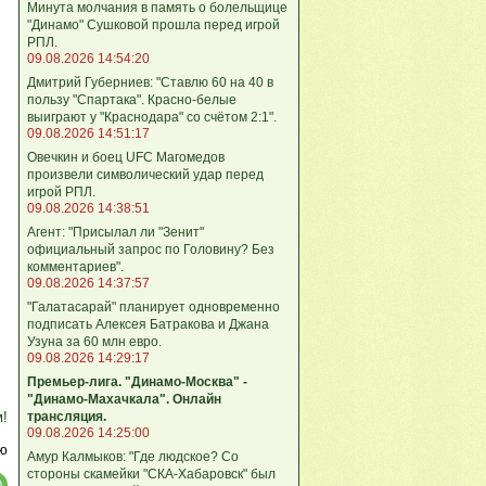
Минута молчания в память о болельщице
"Динамо" Сушковой прошла перед игрой
РПЛ.
09.08.2026 14:54:20
Дмитрий Губерниев: "Ставлю 60 на 40 в
пользу "Спартака". Красно-белые
выиграют у "Краснодара" со счётом 2:1".
09.08.2026 14:51:17
Овечкин и боец UFC Магомедов
произвели символический удар перед
игрой РПЛ.
09.08.2026 14:38:51
Агент: "Присылал ли "Зенит"
официальный запрос по Головину? Без
комментариев".
09.08.2026 14:37:57
"Галатасарай" планирует одновременно
подписать Алексея Батракова и Джана
Узуна за 60 млн евро.
09.08.2026 14:29:17
Премьер-лига. "Динамо-Москва" -
"Динамо-Махачкала". Онлайн
трансляция.
м!
09.08.2026 14:25:00
ю
Амур Калмыков: "Где людское? Со
стороны скамейки "СКА-Хабаровск" был