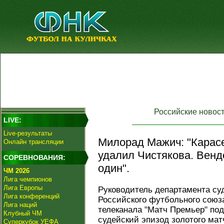
Российские новос
LIVE:
Live-результаты
Милорад Мажич: "Карас
Онлайн трансляции
удалил Чистякова. Венд
СОРЕВНОВАНИЯ:
один".
ЧМ 2026
Лига чемпионов
Лига Европы
Руководитель департамента су
Лига конференций
Российского футбольного сою
Лига наций
телеканала "Матч Премьер" по
Клубный ЧМ
судейский эпизод золотого мат
Суперкубок УЕФА