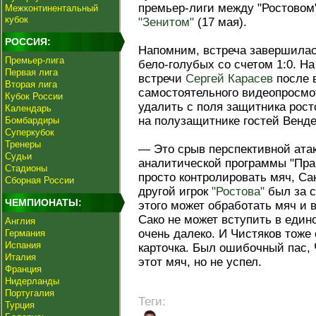
премьер-лиги между "Ростовом"
Межконтинентальный
кубок
"Зенитом"
(17 мая).
РОССИЯ:
Напомним, встреча завершила
Премьер-лига
бело-голубых со счетом 1:0. Н
Первая лига
встречи
Сергей Карасев
после 
Вторая лига
самостоятельного видеопросмо
Кубок России
удалить с поля защитника рос
Календарь
на полузащитнике гостей Венде
Бомбардиры
Суперкубок
Тренеры
— Это срыв перспективной ата
Судьи
аналитической программы "Пра
Стадионы
просто контролировать мяч, Са
Сборная России
другой игрок
"Ростова"
был за с
ЧЕМПИОНАТЫ:
этого может обработать мяч и 
Сако не может вступить в един
Англия
очень далеко. И Чистяков тоже 
Германия
Испания
карточка. Был ошибочный пас, 
Италия
этот мяч, но не успел.
Франция
Нидерланды
Португалия
Теги:
Турция