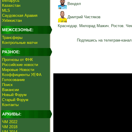
Беларусь
Вендел
Казахстан
MLS
Саудовская Аравия
Дмитрий Чистяков
Узбекистан
Краснодар
,
Милорад Мажич
,
Ростов
,
Че
МЕЖСЕЗОНЬЕ:
Трансферы
Подпишись на телеграм-канал
Контрольные матчи
РАЗНОЕ:
Прогнозы от ФНК
Российские новости
Мировые Новости
Коэффициенты УЕФА
Голосование
Поиск
Вакансии
Новый Форум
Старый Форум
Контакты
АРХИВЫ:
ЧМ 2022
ЧМ 2018
ЧМ 2014