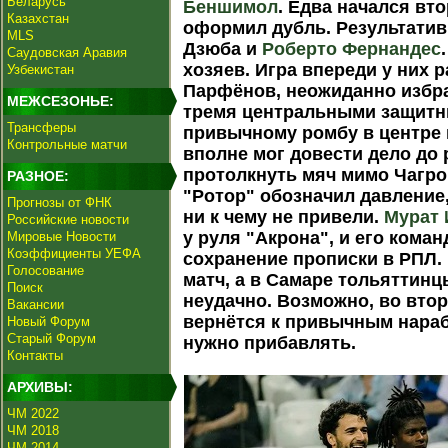
Беларусь
Беншимол
. Едва начался вт
Казахстан
оформил дубль. Результати
MLS
Дзюба и
Роберто Фернандес
Саудовская Аравия
хозяев. Игра впереди у них 
Узбекистан
Парфёнов, неожиданно избра
МЕЖСЕЗОНЬЕ:
тремя центральными защитни
Трансферы
привычному ромбу в центре 
Контрольные матчи
вполне мог довести дело до 
протолкнуть мяч мимо Чагро
РАЗНОЕ:
"Ротор" обозначил давление
Прогнозы от ФНК
ни к чему не привели.
Мурат 
Российские новости
у руля "Акрона", и его кома
Мировые Новости
Коэффициенты УЕФА
сохранение прописки в РПЛ.
Голосование
матч, а в Самаре тольяттинц
Поиск
неудачно. Возможно, во вто
Вакансии
вернётся к привычным нараб
Новый Форум
Старый Форум
нужно прибавлять.
Контакты
АРХИВЫ:
ЧМ 2022
ЧМ 2018
ЧМ 2014