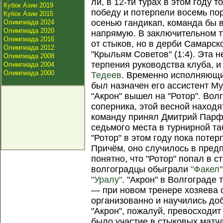
ли, в 12-ти турах в этом году
Кубок Азии 2019
победу и потерпели восемь по
Кубок Азии 2015
осенью гандикап, команда бы 
Олимпиада 2024
Олимпиада 2020
напрямую. В заключительном ту
Олимпиада 2016
от стыков, но в дерби Самарск
Олимпиада 2012
"Крыльям Советов" (1:4). Эта 
Олимпиада 2008
терпения руководства клуба, и
Олимпиада 2004
Олимпиада 2000
Тедеев
. Временно исполняющи
был назначен его ассистент Му
"Акрон" вышел на "Ротор". Вол
соперника, этой весной находя
команду принял Дмитрий Парфё
седьмого места в турнирной та
"Ротор" в этом году пока поте
Причём, оно случилось в предп
понятно, что "Ротор" попал в 
волгоградцы обыграли
"Факел"
"Уралу"
. "Акрон" в Волгограде
— при новом тренере хозяева 
организованно и научились доб
"Акрон", пожалуй, превосходит
было участие в стыковых матч