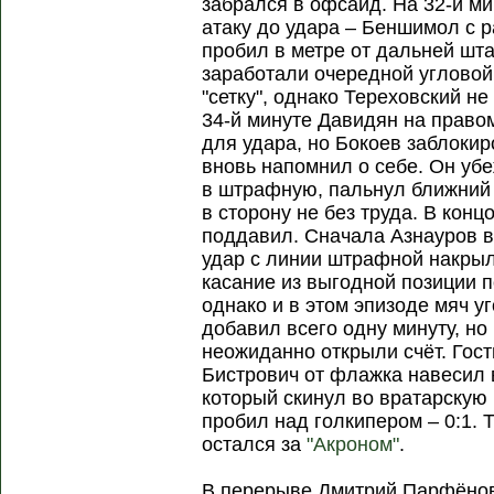
забрался в офсайд. На 32-й м
атаку до удара – Беншимол с 
пробил в метре от дальней шта
заработали очередной угловой,
"сетку", однако Тереховский н
34-й минуте Давидян на прав
для удара, но Бокоев заблокир
вновь напомнил о себе. Он убе
в штрафную, пальнул ближний 
в сторону не без труда. В конц
поддавил. Сначала Азнауров в
удар с линии штрафной накрыл
касание из выгодной позиции п
однако и в этом эпизоде мяч у
добавил всего одну минуту, но 
неожиданно открыли счёт. Гост
Бистрович от флажка навесил 
который скинул во вратарскую
пробил над голкипером – 0:1. 
остался за
"Акроном"
.
В перерыве Дмитрий Парфёнов