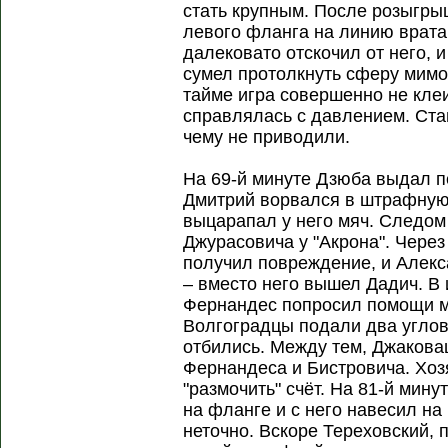
стать крупным. После розыгры
левого фланга на линию вратар
далековато отскочил от него, 
сумел протолкнуть сферу мимо 
тайме игра совершенно не кле
справлялась с давлением. Ста
чему не приводили.
На 69-й минуте Дзюба выдал п
Дмитрий ворвался в штрафную,
выцарапал у него мяч. Следом
Джурасовича у "Акрона". Через
получил повреждение, и Алекс
– вместо него вышел Дадич. В 
Фернандес попросил помощи ме
Волгоградцы подали два углов
отбились. Между тем, Джакова
Фернандеса и Бистровича. Хоз
"размочить" счёт. На 81-й мин
на фланге и с него навесил н
неточно. Вскоре Тереховский,