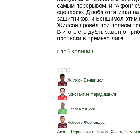
самым перерывом, и "Акрон" см
сценарию. Дзюба оттягивал на
защитников, и Беншимол этим 
Жилсон провёл при полном по
В итоге его дубль заметно при
прописки в премьер-лиге.
Глеб Калинин
Теги:
Жилсон Беншимол
Константин Марадишвили
Никита Чагров
Роберто Фернандес
Акрон
,
Первая лига
,
Ротор
,
Факел
,
Чемпио