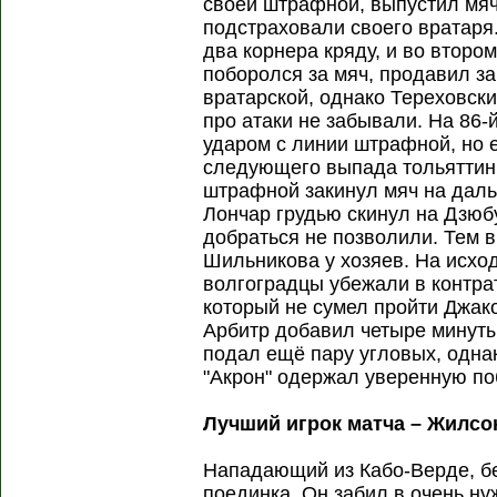
своей штрафной, выпустил мяч 
подстраховали своего вратаря
два корнера кряду, и во второ
поборолся за мяч, продавил за
вратарской, однако Тереховски
про атаки не забывали. На 86-
ударом с линии штрафной, но 
следующего выпада тольяттинц
штрафной закинул мяч на даль
Лончар грудью скинул на Дзюб
добраться не позволили. Тем 
Шильникова у хозяев. На исхо
волгоградцы убежали в контра
который не сумел пройти Джак
Арбитр добавил четыре минуты,
подал ещё пару угловых, однак
"Акрон" одержал уверенную по
Лучший игрок матча – Жилс
Нападающий из Кабо-Верде, бе
поединка. Он забил в очень ну