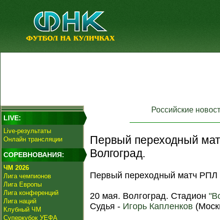
Российские новос
LIVE:
Live-результаты
Первый переходный мат
Онлайн трансляции
Волгоград.
СОРЕВНОВАНИЯ:
ЧМ 2026
Первый переходный матч РПЛ -
Лига чемпионов
Лига Европы
Лига конференций
20 мая. Волгоград. Стадион
"В
Лига наций
Судья -
Игорь Капленков
(Моск
Клубный ЧМ
Суперкубок УЕФА