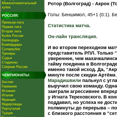
Межконтинентальный
Ротор (Волгоград) - Акрон (Тол
кубок
Голы: Беншимол, 45+1 (0:1). Бе
РОССИЯ:
Премьер-лига
Статистика матча.
Первая лига
Вторая лига
Кубок России
Он-лайн трансляция.
Календарь
Бомбардиры
И во втором переходном мат
Суперкубок
представитель РПЛ. Только 
Тренеры
Судьи
увереннее, чем махачкалинс
Стадионы
тайму поединка в Волгоград
Сборная России
именно такой исход. Да, "Акр
минуте после скидки Артём
ЧЕМПИОНАТЫ:
Марадишвили
пальнул с угла
Англия
выручил свою команду. Одна
Германия
Испания
заиграли агрессивнее впере
Италия
у Игната Тереховского. В ко
Франция
поддавил, но успеха не дости
Нидерланды
полминуты до перерыва – п
Португалия
с близкого расстояния в "се
Турция