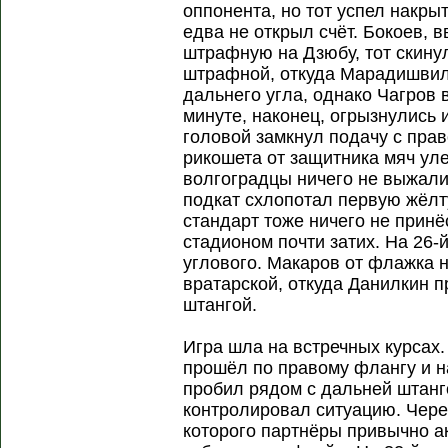
оппонента, но тот успел накрыт
едва не открыл счёт. Бокоев, в
штрафную на Дзюбу, тот скину
штрафной, откуда Марадишвил
дальнего угла, однако Чагров 
минуте, наконец, огрызнулись 
головой замкнул подачу с прав
рикошета от защитника мяч уле
волгоградцы ничего не выжали
подкат схлопотал первую жёлту
стандарт тоже ничего не принё
стадионом почти затих. На 26-й
углового. Макаров от флажка 
вратарской, откуда Данилкин 
штангой.
Игра шла на встречных курсах
прошёл по правому флангу и н
пробил рядом с дальней штанг
контролировал ситуацию. Чере
которого партнёры привычно а