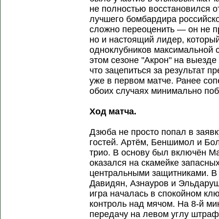
не полностью восстановился о
лучшего бомбардира российско
сложно переоценить — он не п
но и настоящий лидер, который
одноклубников максимальной с
этом сезоне "Акрон" на выезде 
что зацепиться за результат п
уже в первом матче. Ранее соп
обоих случаях минимально поб
Ход матча.
Дзюба не просто попал в заявк
гостей. Артём, Беншимол и Б
трио. В основу был включён М
оказался на скамейке запасных
центральными защитниками. В
Давидян, Азнауров и Эльдару
игра началась в спокойном клю
контроль над мячом. На 8-й м
передачу на левом углу штраф