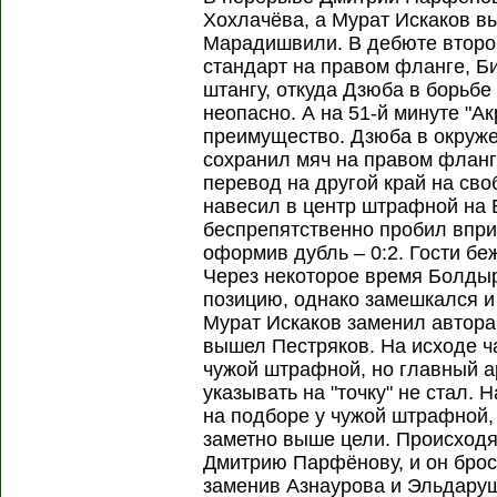
Хохлачёва, а Мурат Искаков в
Марадишвили. В дебюте второг
стандарт на правом фланге, Б
штангу, откуда Дзюба в борьб
неопасно. А на 51-й минуте "А
преимущество. Дзюба в окруже
сохранил мяч на правом флан
перевод на другой край на сво
навесил в центр штрафной на
беспрепятственно пробил впри
оформив дубль – 0:2. Гости бе
Через некоторое время Болды
позицию, однако замешкался и 
Мурат Искаков заменил автор
вышел Пестряков. На исходе ч
чужой штрафной, но главный а
указывать на "точку" не стал. 
на подборе у чужой штрафной,
заметно выше цели. Происходя
Дмитрию Парфёнову, и он брос
заменив Азнаурова и Эльдаруш