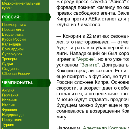
В среду пресс-служба "Ариса"
Межконтинентальный
форвард покинет команду по ок
кубок
правах свободного агента. За
РОССИЯ:
Кипра против АЕКа станет для 
клуба из Лимасола.
Премьер-лига
Первая лига
Вторая лига
— Кокорин в 22 матчах сезона н
Кубок России
лет, это настораживает, — отм
Календарь
будет играть в клубах первой 
Бомбардиры
лиги. Нападающий он был хоро
Суперкубок
играет в
"Акроне"
, но его уже т
Тренеры
Судьи
условном
"Зените"
. Доигрывать
Стадионы
Кокорин вряд ли захочет. Если
Сборная России
еще поиграть в футбол, но тут
России сложнее Кипра. Основн
ЧЕМПИОНАТЫ:
скорости, а возраст дает о себе
Англия
согласится, а по цене-качество
Германия
Многие будут отдавать предпо
Испания
будущем можно будет еще и про
Италия
Франция
сомневаюсь в возвращении Кок
Нидерланды
лигу.
Португалия
Турция
Напомним,
Александр Кокорин
з