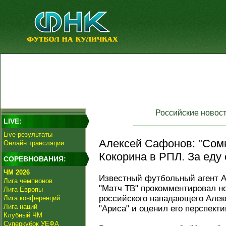
Российские новос
LIVE:
Live-результаты
Алексей Сафонов: "Сом
Онлайн трансляции
Кокорина в РПЛ. За еду 
СОРЕВНОВАНИЯ:
ЧМ 2026
Известный футбольный агент 
Лига чемпионов
"Матч ТВ" прокомментировал но
Лига Европы
российского нападающего Алекс
Лига конференций
Лига наций
"Ариса" и оценил его перспекти
Клубный ЧМ
Суперкубок УЕФА