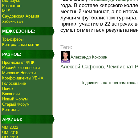
Беларусь
года. В составе кипрского кол
Казахстан
MLS
местный чемпионат, а по итога
Саудовская Аравия
лучшим футболистом турнира.
Узбекистан
принял участие в 22 встречах в
сумел отметиться результатив
МЕЖСЕЗОНЬЕ:
Трансферы
Контрольные матчи
Теги:
РАЗНОЕ:
Александр Кокорин
Прогнозы от ФНК
Алексей Сафонов
,
Чемпионат 
Российские новости
Мировые Новости
Коэффициенты УЕФА
Подпишись на телеграм-канал
Голосование
Поиск
Вакансии
Новый Форум
Старый Форум
Контакты
АРХИВЫ:
ЧМ 2022
ЧМ 2018
ЧМ 2014