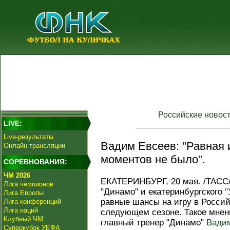
Российские новос
LIVE:
Live-результаты
Вадим Евсеев: "Равная и
Онлайн трансляции
моментов не было".
СОРЕВНОВАНИЯ:
ЧМ 2026
ЕКАТЕРИНБУРГ, 20 мая. /ТАСС/
Лига чемпионов
"Динамо" и екатеринбургского
"
Лига Европы
равные шансы на игру в Россий
Лига конференций
Лига наций
следующем сезоне. Такое мнен
Клубный ЧМ
главный тренер "Динамо"
Вади
Суперкубок УЕФА