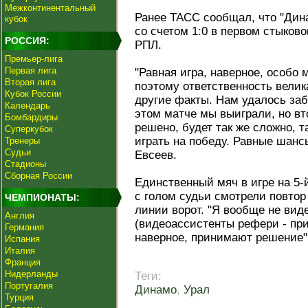
Межконтинентальный
Ранее ТАСС сообщал, что "Дина
кубок
со счетом 1:0 в первом стыково
РОССИЯ:
РПЛ.
Премьер-лига
Первая лига
"Равная игра, наверное, особо 
Вторая лига
поэтому ответственность велика
Кубок России
другие факты. Нам удалось заб
Календарь
этом матче мы выиграли, но вт
Бомбардиры
решено, будет так же сложно, т
Суперкубок
играть на победу. Равные шансы
Тренеры
Судьи
Евсеев.
Стадионы
Сборная России
Единственный мяч в игре на 5-
с голом судьи смотрели повтор
ЧЕМПИОНАТЫ:
линии ворот. "Я вообще не вид
Англия
(видеоассистенты рефери - при
Германия
наверное, принимают решение",
Испания
Италия
Франция
Нидерланды
Теги:
Португалия
Динамо
,
Урал
Турция