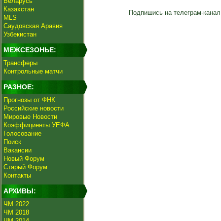
Беларусь
Казахстан
Подпишись на телеграм-канал
MLS
Саудовская Аравия
Узбекистан
МЕЖСЕЗОНЬЕ:
Трансферы
Контрольные матчи
РАЗНОЕ:
Прогнозы от ФНК
Российские новости
Мировые Новости
Коэффициенты УЕФА
Голосование
Поиск
Вакансии
Новый Форум
Старый Форум
Контакты
АРХИВЫ:
ЧМ 2022
ЧМ 2018
ЧМ 2014