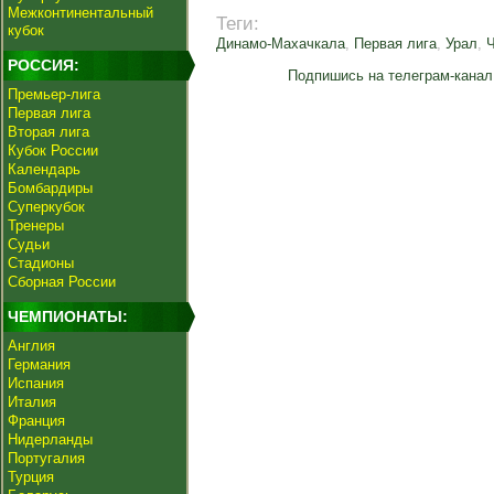
Межконтинентальный
Теги:
кубок
Динамо-Махачкала
,
Первая лига
,
Урал
,
РОССИЯ:
Подпишись на телеграм-канал
Премьер-лига
Первая лига
Вторая лига
Кубок России
Календарь
Бомбардиры
Суперкубок
Тренеры
Судьи
Стадионы
Сборная России
ЧЕМПИОНАТЫ:
Англия
Германия
Испания
Италия
Франция
Нидерланды
Португалия
Турция