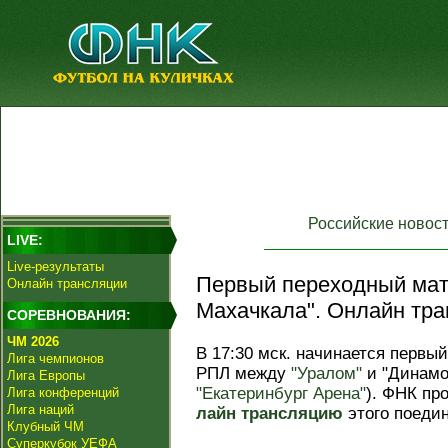
Российские новос
LIVE:
Live-результаты
Первый переходный матч
Онлайн трансляции
Махачкала". Онлайн тра
СОРЕВНОВАНИЯ:
ЧМ 2026
В 17:30 мск. начинается первы
Лига чемпионов
РПЛ между
"Уралом"
и "Динамо
Лига Европы
"Екатеринбург Арена"
). ФНК пр
Лига конференций
Лига наций
лайн трансляцию
этого поедин
Клубный ЧМ
Суперкубок УЕФА