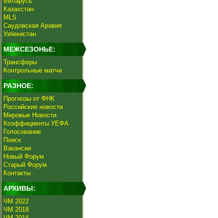
Беларусь
Казахстан
MLS
Саудовская Аравия
Узбекистан
МЕЖСЕЗОНЬЕ:
Трансферы
Контрольные матчи
РАЗНОЕ:
Прогнозы от ФНК
Российские новости
Мировые Новости
Коэффициенты УЕФА
Голосование
Поиск
Вакансии
Новый Форум
Старый Форум
Контакты
АРХИВЫ:
ЧМ 2022
ЧМ 2018
ЧМ 2014