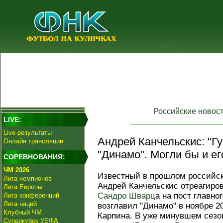
Российские новос
LIVE:
Live-результаты
Андрей Канчельскис: "Гу
Онлайн трансляции
"Динамо". Могли бы и ег
СОРЕВНОВАНИЯ:
ЧМ 2026
Известный в прошлом российск
Лига чемпионов
Андрей Канчельскис отреагиро
Лига Европы
Сандро Шварц
а на пост главно
Лига конференций
Лига наций
возглавил "Динамо" в ноябре 2
Клубный ЧМ
Карпина. В уже минувшем сезо
Суперкубок УЕФА