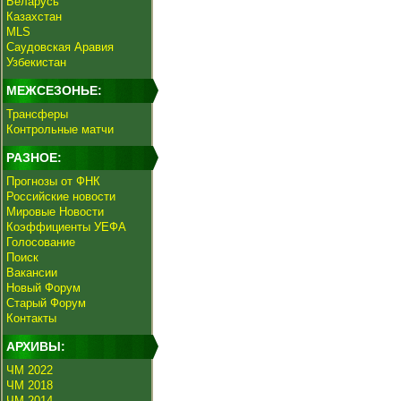
Беларусь
Казахстан
MLS
Саудовская Аравия
Узбекистан
МЕЖСЕЗОНЬЕ:
Трансферы
Контрольные матчи
РАЗНОЕ:
Прогнозы от ФНК
Российские новости
Мировые Новости
Коэффициенты УЕФА
Голосование
Поиск
Вакансии
Новый Форум
Старый Форум
Контакты
АРХИВЫ:
ЧМ 2022
ЧМ 2018
ЧМ 2014