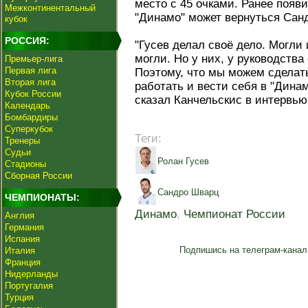
место с 45 очками. Ранее появ
Межконтинентальный
"Динамо" может вернуться Сан
кубок
РОССИЯ:
"Гусев делал своё дело. Могли 
могли. Но у них, у руководства
Премьер-лига
Первая лига
Поэтому, что мы можем сделат
Вторая лига
работать и вести себя в "Динам
Кубок России
сказал Канчельскис в интервью 
Календарь
Бомбардиры
Суперкубок
Теги:
Тренеры
Судьи
Ролан Гусев
Стадионы
Сборная России
Сандро Шварц
ЧЕМПИОНАТЫ:
Динамо
,
Чемпионат России
Англия
Германия
Испания
Подпишись на телеграм-канал
Италия
Франция
Нидерланды
Португалия
Турция