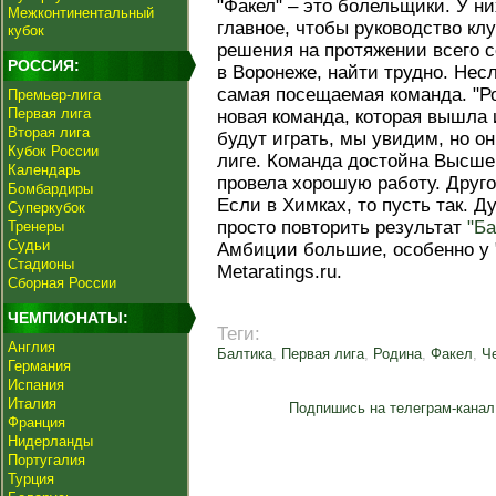
"Факел" – это болельщики. У н
Межконтинентальный
главное, чтобы руководство к
кубок
решения на протяжении всего с
РОССИЯ:
в Воронеже, найти трудно. Нес
самая посещаемая команда. "Ро
Премьер-лига
Первая лига
новая команда, которая вышла 
Вторая лига
будут играть, мы увидим, но о
Кубок России
лиге. Команда достойна Высше
Календарь
провела хорошую работу. Другое
Бомбардиры
Если в Химках, то пусть так. Д
Суперкубок
просто повторить результат
"Ба
Тренеры
Судьи
Амбиции большие, особенно у 
Стадионы
Metaratings.ru.
Сборная России
ЧЕМПИОНАТЫ:
Теги:
Англия
Балтика
,
Первая лига
,
Родина
,
Факел
,
Ч
Германия
Испания
Италия
Подпишись на телеграм-канал
Франция
Нидерланды
Португалия
Турция