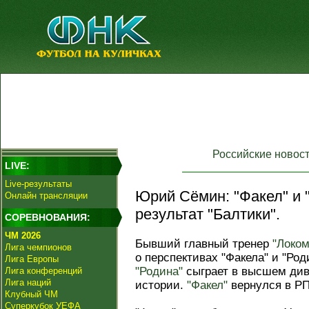
Российские новос
LIVE:
Live-результаты
Юрий Сёмин: "Факел" и 
Онлайн трансляции
результат "Балтики".
СОРЕВНОВАНИЯ:
ЧМ 2026
Бывший главный тренер
"Локом
Лига чемпионов
о перспективах "Факела" и "Ро
Лига Европы
"Родина"
сыграет в высшем див
Лига конференций
Лига наций
истории.
"Факел"
вернулся в РП
Клубный ЧМ
Суперкубок УЕФА