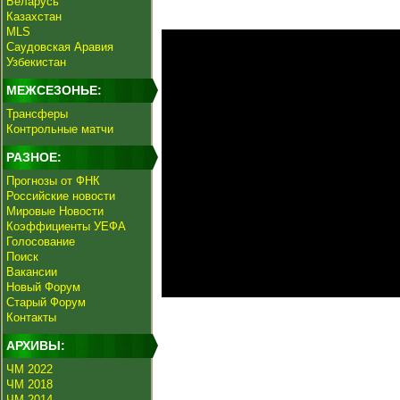
Беларусь
Казахстан
MLS
Саудовская Аравия
Узбекистан
МЕЖСЕЗОНЬЕ:
Трансферы
Контрольные матчи
РАЗНОЕ:
Прогнозы от ФНК
Российские новости
Мировые Новости
Коэффициенты УЕФА
Голосование
Поиск
Вакансии
Новый Форум
Старый Форум
Контакты
АРХИВЫ:
ЧМ 2022
ЧМ 2018
ЧМ 2014